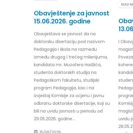
Prof. dr Esed Karić – rezultati ispita
READ MO
25/07/2026
Obavještenje za javnost
Obav
15.06.2026. godine
13.0
Obavještava se javnost da na
doktorsku disertaciju pod nazivom
I
Obavje
Pedagogija i škola na razmeđu
magist
između drugog i trećeg milenijuma,
Poveza
kandidata mr. Muzafera Hadžića,
kohere
studenta doktorskih studija na
kandida
Pedagoškom fakultetu, studijski
studen
program Pedagogija, kao i na
Pedago
izvještaj Komisije za ocjenu i javnu
program
odbranu doktorske disertacije, koji su
Komisi
bili na uvidu javnosti u periodu od
magista
29.05.2026. godine...
uvidu j
28.05.2
15/06/2026