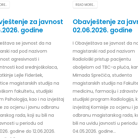
Prof. dr Esed Karić – rezultati i
RE...
READ MORE...
25/07/2026
ještenje za javnost
Obavještenje za jav
6.2026. godine
02.06.2026. godine
štava se javnost da na
I
Obavještava se javnost da n
arski rad pod
nazivom
magistarski rad pod
nazivom
nost agresivnosti i
Radiološki pristup pacijentu
ntnosti kod srednjoškolaca,
oboljelom od TBC-a pluća, ka
tkinje Lejle Fideršek,
Mirnada Sprečića, studenta
tice magistarskih studija na
magistarskih studija na Fakult
škom fakultetu, studijski
medicinu, farmaciju i zdravstv
 Psihologija, kao i na izvještaj
studijski program Radiologija, k
je za ocjenu i javnu odbranu
izvještaj Komisije za ocjenu i j
rskog rada, koji su bili na
odbranu magistarskog rada, ko
avnosti u periodu od
bili na uvidu javnosti u period
026. godine do 12.06.2026.
04.05.2026. godine...