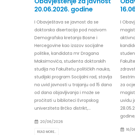
Obavještenje za javnost
Obav
20.06.2026. godine
16.0
I
Obavještava se javnost da se
I
Obavje
doktorska disertacija pod nazivom
magist
Obavještenje za javnost 30.07.2026.
Prof. d
godine
24/07/2
Demografska kretanja Bosne i
aktivno
30/07/2026
Hercegovine kao izazov socijalne
kandid
Prof. d
politike, kandidata mr Dragana
studen
Obavještenje za javnost 30.07.2026.
22/07/2
Maksimovića, studenta doktorskih
Fakulte
godine
studija na Fakultetu političkih nauka,
zdravst
30/07/2026
Prof. d
studijski program Socijalni rad, stavlja
Sestrin
ispita
na uvid javnosti u trajanju od 15 dana
za ocj
Prof. dr Srđan Marinković – rezultati
22/07/2
ispita
od dana objavljivanja i može se
magista
29/07/2026
pročitati u biblioteci Evropskog
uvidu j
Prof. 
rezultat
univerziteta Brčko distrikt,...
28.05.2
Prof. dr Azijada Beganlić – rezultati
22/07/2
godine,.
ispita
20/06/2026
29/07/2026
Doc. dr
16/0
READ MORE...
20/07/2