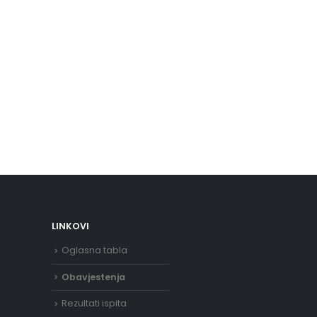
LINKOVI
Oglasna tabla
Obavjestenja
Rezultati ispita