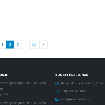
…
1
2
3
67
EDNJE
KONTAKTIRAJTE NAS
ještenje za javnost 30.07.2026.
Bijeljinska cesta 72-74, Brčko
ne
+387 49 590 605
7/2026
info@eubd.edu.ba
ještenje za javnost 30.07.2026.