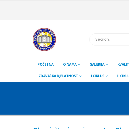
POČETNA
O NAMA
GALERIJA
KVALIT
IZDAVAČKA DJELATNOST
I CIKLUS
II CIKL