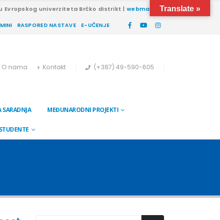
Translate »
u Evropskog univerziteta Brčko distrikt |
webmail
RMINI
RASPORED NASTAVE
E-UČENJE
O nama
Kontakt
(+387) 49-590-605
 SARADNJA
MEĐUNARODNI PROJEKTI
 STUDENTE