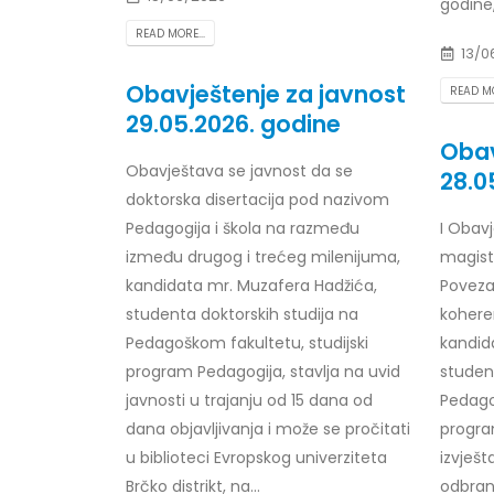
godine, 
READ MORE...
13/0
Obavještenje za javnost
READ MO
29.05.2026. godine
Obav
Obavještava se javnost da se
28.0
doktorska disertacija pod nazivom
Pedagogija i škola na razmeđu
I
Obavj
između drugog i trećeg milenijuma,
m
agis
kandidata mr. Muzafera Hadžića,
Poveza
studenta doktorskih studija na
kohere
Pedagoškom fakultetu, studijski
kandida
program Pedagogija, stavlja na uvid
studen
javnosti u trajanju od 15 dana od
Pedago
dana objavljivanja i može se pročitati
progra
u biblioteci Evropskog univerziteta
izvješt
Brčko distrikt, na...
odbran