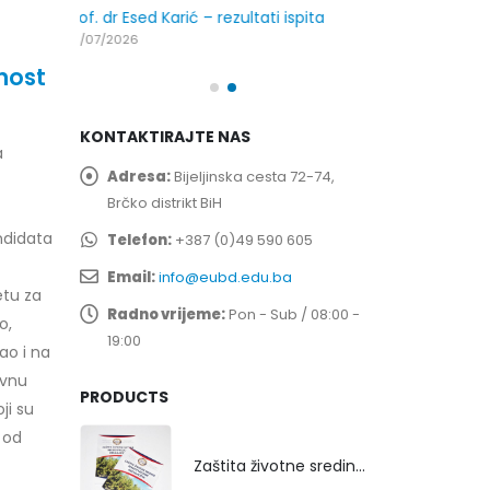
spita
Prof. dr Esed 
25/07/2026
nost
KONTAKTIRAJTE NAS
a
Adresa:
Bijeljinska cesta 72-74,
Brčko distrikt BiH
ndidata
Telefon:
+387 (0)49 590 605
Email:
info@eubd.edu.ba
etu za
Radno vrijeme:
Pon - Sub / 08:00 -
o,
19:00
ao i na
avnu
PRODUCTS
ji su
u od
Zaštita životne sredine rekultivacijom odlagališta