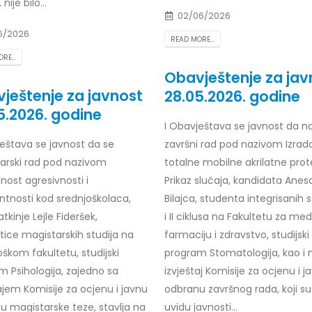
nije bilo...
02/06/2026
6/2026
READ MORE...
RE...
Obavještenje za jav
ještenje za javnost
28.05.2026. godine
5.2026. godine
I Obavještava se javnost da n
eštava se javnost da se
završni rad pod nazivom Izrad
tarski rad pod nazivom
totalne mobilne akrilatne prot
nost agresivnosti i
Prikaz slučaja, kandidata Anes
ntnosti kod srednjoškolaca,
Bilajca, studenta integrisanih st
tkinje Lejle Fideršek,
i II ciklusa na Fakultetu za med
tice magistarskih studija na
farmaciju i zdravstvo, studijski
škom fakultetu, studijski
program Stomatologija, kao i 
m Psihologija, zajedno sa
izvještaj Komisije za ocjenu i j
ajem Komisije za ocjenu i javnu
odbranu završnog rada, koji su 
u magistarske teze, stavlja na
uvidu javnosti...