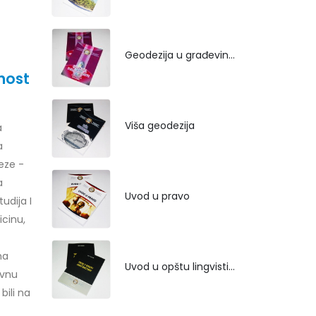
Geodezija u građevinarstvu
nost
Viša geodezija
a
a
eze -
a
Uvod u pravo
udija I
icinu,
na
Uvod u opštu lingvistiku
avnu
bili na