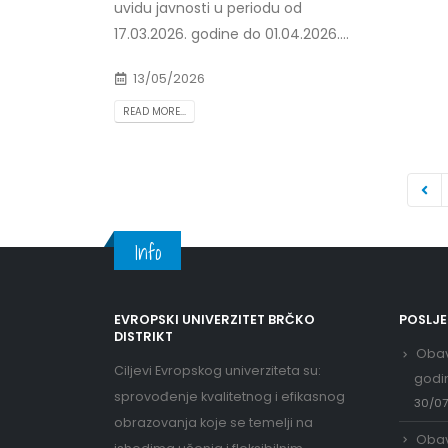
uvidu javnosti u periodu od
17.03.2026. godine do 01.04.2026....
13/05/2026
READ MORE...
Info
EVROPSKI UNIVERZITET BRČKO
POSLJ
DISTRIKT
Obav
Ciljevi Evropskog univerziteta su:
godi
sprovođenje kvalitetnog i efikasnog
30/0
obrazovanja koje se temelji na
Obav