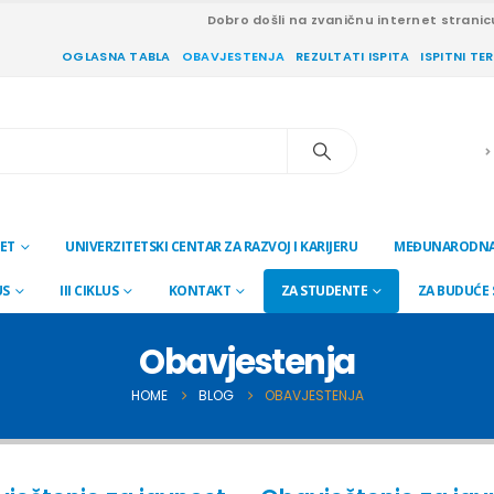
Dobro došli na zvaničnu internet stranic
OGLASNA TABLA
OBAVJESTENJA
REZULTATI ISPITA
ISPITNI TE
ET
UNIVERZITETSKI CENTAR ZA RAZVOJ I KARIJERU
MEĐUNARODNA
US
III CIKLUS
KONTAKT
ZA STUDENTE
ZA BUDUĆE
Obavjestenja
HOME
BLOG
OBAVJESTENJA