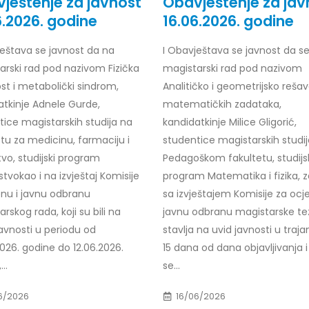
ještenje za javnost
Obavještenje za jav
6.2026. godine
16.06.2026. godine
štava se javnost da na
I
Obavještava se javnost da s
arski rad pod
nazivom
Fizička
magistarski rad pod nazivom
r Dario Galić – rezultati ispita
Obavještenje za javnost 30.07
godine
026
st i metabolički sindrom,
Analitičko i geometrijsko reša
30/07/2026
atkinje Adnele Gurde,
matematičkih zadataka,
r Sead Rešić – rezultati ispita
tice magistarskih studija na
kandidatkinje Milice Gligorić,
Obavještenje za javnost 30.07
026
tu za medicinu, farmaciju i
studentice magistarskih studi
godine
vo, studijski program
Pedagoškom fakultetu, studijs
30/07/2026
r Radoslav Galić – rezultati
stvokao i na izvještaj Komisije
program Matematika i fizika, 
enu i javnu odbranu
sa izvještajem Komisije za ocje
Prof. dr Srđan Marinković – rezu
026
ispita
rskog rada, koji su bili na
javnu odbranu magistarske te
29/07/2026
avnosti u periodu od
dr Jasminka Sadadinović –
stavlja na uvid javnosti u traja
i ispita
026. godine do 12.06.2026.
15 dana od dana objavljivanja 
Prof. dr Azijada Beganlić – rezu
026
..
se...
ispita
29/07/2026
 Mirnes Avdić – rezultati ispita
6/2026
16/06/2026
026