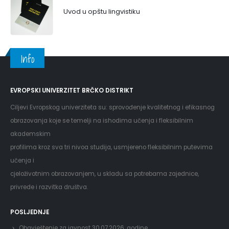
Uvod u opštu lingvistiku
Info
EVROPSKI UNIVERZITET BRČKO DISTRIKT
Ciljevi Evropskog univerziteta su: sprovođenje kvalitetnog i efikasnog
obrazovanja koje se temelji na ishodima učenja i fleksibilnim
akademskim
profilima kroz sva tri nivoa studija, usmjereno fleksibilnim putevima
učenja i
cjeloživotnim obrazovanjem, u skladu sa potrebama zajednice,
privrede i razvitka društva.
POSLJEDNJE
Obavještenje za javnost 30.07.2026. godine