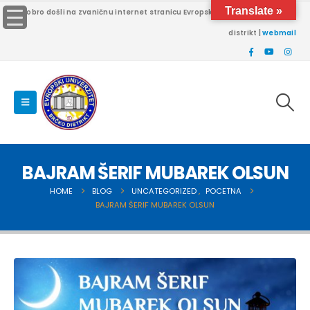
Translate »
Dobro došli na zvaničnu internet stranicu Evropskog univerziteta Brčko
distrikt |
webmail
BAJRAM ŠERIF MUBAREK OLSUN
HOME
BLOG
UNCATEGORIZED
,
POCETNA
BAJRAM ŠERIF MUBAREK OLSUN