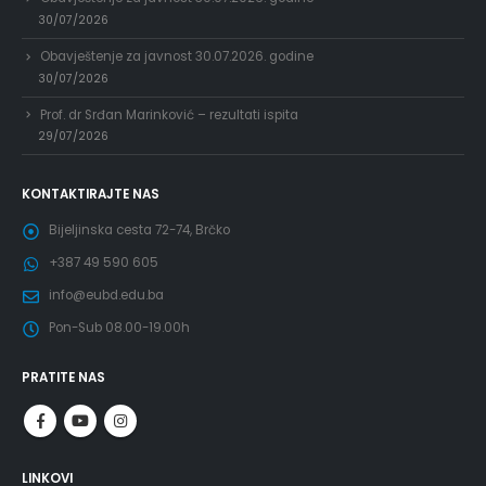
30/07/2026
Obavještenje za javnost 30.07.2026. godine
30/07/2026
Prof. dr Srđan Marinković – rezultati ispita
29/07/2026
KONTAKTIRAJTE NAS
Bijeljinska cesta 72-74, Brčko
+387 49 590 605
info@eubd.edu.ba
Pon-Sub 08.00-19.00h
PRATITE NAS
LINKOVI