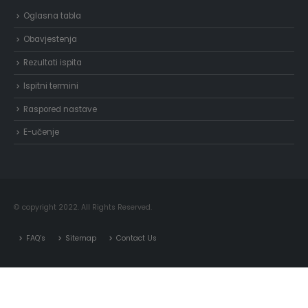
Oglasna tabla
Obavjestenja
Rezultati ispita
Ispitni termini
Raspored nastave
E-učenje
© copyright 2022. All Rights Reserved.
FAQ’s
Sitemap
Contact Us