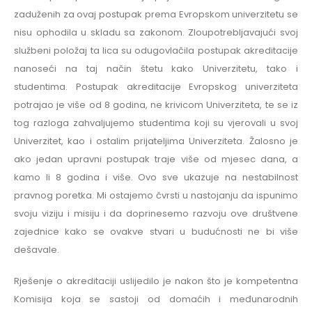
zaduženih za ovaj postupak prema Evropskom univerzitetu se
nisu ophodila u skladu sa zakonom. Zloupotrebljavajući svoj
službeni položaj ta lica su odugovlačila postupak akreditacije
nanoseći na taj način štetu kako Univerzitetu, tako i
studentima. Postupak akreditacije Evropskog univerziteta
potrajao je više od 8 godina, ne krivicom Univerziteta, te se iz
tog razloga zahvaljujemo studentima koji su vjerovali u svoj
Univerzitet, kao i ostalim prijateljima Univerziteta. Žalosno je
ako jedan upravni postupak traje više od mjesec dana, a
kamo li 8 godina i više. Ovo sve ukazuje na nestabilnost
pravnog poretka. Mi ostajemo čvrsti u nastojanju da ispunimo
svoju viziju i misiju i da doprinesemo razvoju ove društvene
zajednice kako se ovakve stvari u budućnosti ne bi više
dešavale.
Rješenje o akreditaciji uslijedilo je nakon što je kompetentna
Komisija koja se sastoji od domaćih i međunarodnih