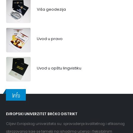
Viša geodezija
Uvod u pravo
Uvod u opštu lingvistiku
Info
EVROPSKI UNIVERZITET BRČKO DISTRIKT
Ciljevi Evropskog univerziteta su: sprovođenje kvalitetnog i efikasnog
obrazovanja koje se temelji na ishodima učenja i fleksibilnim