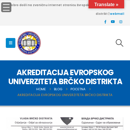
Translate »
Dobro došli na zvaničnu internet stranicu Evropskog univerziteta Brčko
distrikt |
webmail
AKREDITACIJA EVROPSKOG
UNIVERZITETA BRČKO DISTRIKTA
HOME
BLOG
POCETNA
AKREDITACIJA EVROPSKOG UNIVERZITETA BRČKO DISTRIKTA