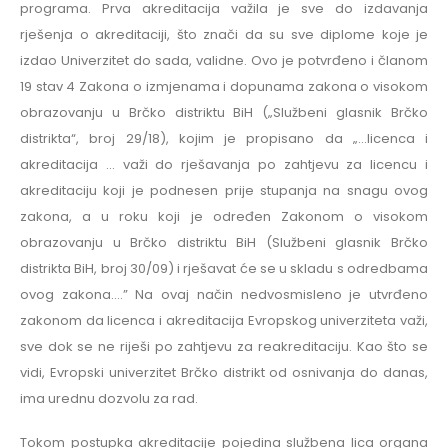
programa. Prva akreditacija važila je sve do izdavanja
rješenja o akreditaciji, što znači da su sve diplome koje je
izdao Univerzitet do sada, validne. Ovo je potvrđeno i članom
19 stav 4 Zakona o izmjenama i dopunama zakona o visokom
obrazovanju u Brčko distriktu BiH („Službeni glasnik Brčko
distrikta“, broj 29/18), kojim je propisano da „…licenca i
akreditacija … važi do rješavanja po zahtjevu za licencu i
akreditaciju koji je podnesen prije stupanja na snagu ovog
zakona, a u roku koji je određen Zakonom o visokom
obrazovanju u Brčko distriktu BiH (Službeni glasnik Brčko
distrikta BiH, broj 30/09) i rješavat će se u skladu s odredbama
ovog zakona….” Na ovaj način nedvosmisleno je utvrđeno
zakonom da licenca i akreditacija Evropskog univerziteta važi,
sve dok se ne riješi po zahtjevu za reakreditaciju. Kao što se
vidi, Evropski univerzitet Brčko distrikt od osnivanja do danas,
ima urednu dozvolu za rad.
Tokom postupka akreditacije pojedina službena lica organa