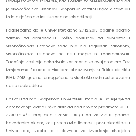
Obavještavamo studente, kao i ostala zainteresovana lica da
je visokoškolskoj ustanovi Evropski univerzitet Brčko distrikt BiH
izdato rješenje o institucionalnoj akreditaciji.
Podsjećamo da je Univerzitet dana 27.12.2013. godine podnio
zahtjev za akreditaciju. Pošto postupak za akreditaciju
visokoškolskih ustanova tada nije bio regulisan zakonom,
visokoškolske ustanove se nisu mogle ni reakreditovati.
Tadašnja vlast nije pokazivala zanimanje za ovaj problem. Tek
izmjenama Zakona o visokom obrazovanju u Brčko distriktu
BiH iz 2018. godine, omogućeno je visokoškolskim ustanovama
da se reakredituju.
Dozvolu za rad Evropskom univerzitetu izdalo je Odjeljenje za
obrazovanje Vlade Brčko distrikta pod brojem predmeta UP-I-
37000204/11, broj akta 0285RG-001/11 od 28.12.2011. godine.
Navedenim aktom, koji predstavlja licencu i prvu akreditaciju
Univerziteta, izdata je i dozvola za izvođenje studijskih