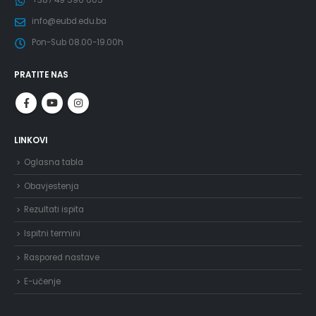
+387 49 590 605
info@eubd.edu.ba
Pon-Sub 08.00-19.00h
PRATITE NAS
LINKOVI
Oglasna tabla
Obavjestenja
Rezultati ispita
Ispitni termini
Raspored nastave
E-učenje