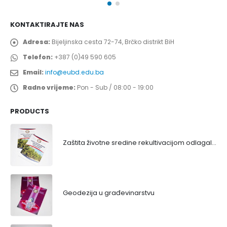
KONTAKTIRAJTE NAS
Adresa:
Bijeljinska cesta 72-74, Brčko distrikt BiH
Telefon:
+387 (0)49 590 605
Email:
info@eubd.edu.ba
Radno vrijeme:
Pon - Sub / 08:00 - 19:00
PRODUCTS
Zaštita životne sredine rekultivacijom odlagališta
Geodezija u građevinarstvu