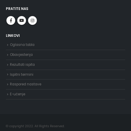
PRATITE NAS
LINKOVI
Oglasna tabla
Obavjestenja
Rezultati ispita
Ispitni termini
Raspored nastave
E-učenje
© copyright 2022. All Rights Reserved.