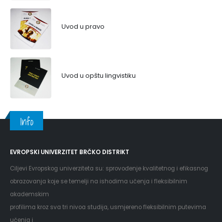
Uvod u pravo
Uvod u opštu lingvistiku
Info
EVROPSKI UNIVERZITET BRČKO DISTRIKT
Ciljevi Evropskog univerziteta su: sprovođenje kvalitetnog i efikasnog
obrazovanja koje se temelji na ishodima učenja i fleksibilnim
akademskim
profilima kroz sva tri nivoa studija, usmjereno fleksibilnim putevima
učenja i