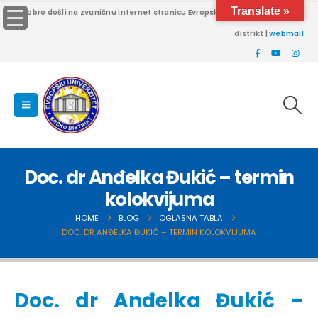
Translate »
Dobro došli na zvaničnu internet stranicu Evropskog univerziteta Brčko
distrikt |
webmail
Doc. dr Anđelka Đukić – termin
kolokvijuma
HOME
BLOG
OGLASNA TABLA
DOC. DR ANĐELKA ĐUKIĆ – TERMIN KOLOKVIJUMA
Doc. dr Anđelka Đukić –