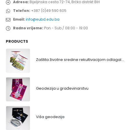
Adresa:
Bijeljinska cesta 72-74, Brčko distrikt BiH
Telefon:
+387 (0)49 590 605
Email:
info@eubd.edu.ba
Radno vrijeme:
Pon - Sub / 08:00 - 19:00
PRODUCTS
Zaštita životne sredine rekultivacijom odlagališta
Geodezija u građevinarstvu
Viša geodezija