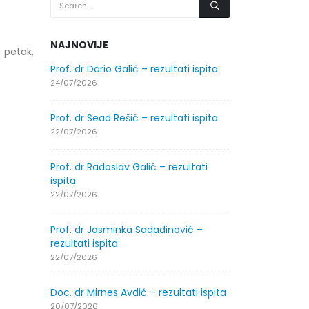
NAJNOVIJE
 petak,
.2026.
Prof. dr Dario Galić – rezultati ispita
Obavještenje
godine
24/07/2026
30/07/2026
Prof. dr Sead Rešić – rezultati ispita
.2026.
Obavještenje
22/07/2026
godine
30/07/2026
Prof. dr Radoslav Galić – rezultati
ispita
ltati
Prof. dr Srđa
22/07/2026
ispita
29/07/2026
Prof. dr Jasminka Sadadinović –
rezultati ispita
ltati
Prof. dr Azij
22/07/2026
ispita
29/07/2026
Doc. dr Mirnes Avdić – rezultati ispita
20/07/2026