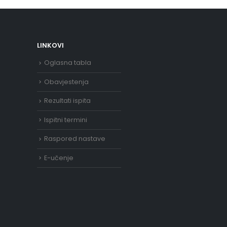
LINKOVI
Oglasna tabla
Obavjestenja
Rezultati ispita
Ispitni termini
Raspored nastave
E-učenje