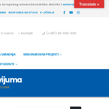
Translate »
u Evropskog univerziteta Brčko distrikt |
webmail
RMINI
RASPORED NASTAVE
E-UČENJE
O nama
Kontakt
(+387) 49-590-605
 SARADNJA
MEĐUNARODNI PROJEKTI
 STUDENTE
kvijuma
VIJUMA