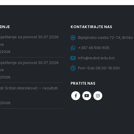
EDNJE
KONTAKTIRAJTE NAS
ještenje za javnost 30.07.2026.
Bijeljinska cesta 72-74, Brčko
ne
+387 49 590 605
7/2026
info@eubd.edu.ba
ještenje za javnost 30.07.2026.
Pon-Sub 08.00-19.00h
ne
7/2026
PRATITE NAS
 dr Srđan Marinković – rezultati
a
7/2026