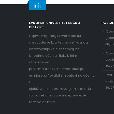
Info
EVROPSKI UNIVERZITET BRČKO
POSLJ
DISTRIKT
Obav
Ciljevi Evropskog univerziteta su:
godi
sprovođenje kvalitetnog i efikasnog
30/0
obrazovanja koje se temelji na
Obav
ishodima učenja i fleksibilnim
godi
akademskim
30/0
profilima kroz sva tri nivoa studija,
Prof.
usmjereno fleksibilnim putevima učenja
ispit
i
29/0
cjeloživotnim obrazovanjem, u skladu
sa potrebama zajednice, privrede i
razvitka društva.