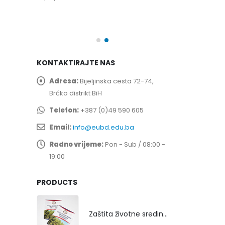
spita
Prof. dr Esed 
25/07/2026
KONTAKTIRAJTE NAS
Adresa:
Bijeljinska cesta 72-74,
Brčko distrikt BiH
Telefon:
+387 (0)49 590 605
Email:
info@eubd.edu.ba
Radno vrijeme:
Pon - Sub / 08:00 -
19:00
PRODUCTS
Zaštita životne sredine rekultivacijom odlagališta