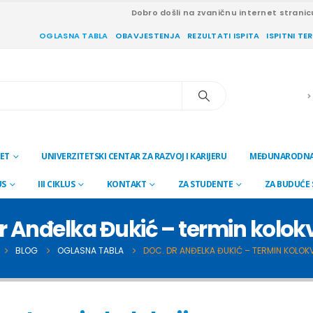
Dobro došli na zvaničnu internet stranic
OGLASNA TABLA
OBAVJESTENJA
REZULTATI ISPITA
ISPITNI TE
ET
UNIVERZITETSKI CENTAR ZA RAZVOJ I KARIJERU
MEĐUNARODNA
US
III CIKLUS
KONTAKT
ZA STUDENTE
ZA BUDUĆE
r Anđelka Đukić – termin kolo
BLOG
OGLASNA TABLA
DOC. DR ANĐELKA ĐUKIĆ – TERMIN KOLOK