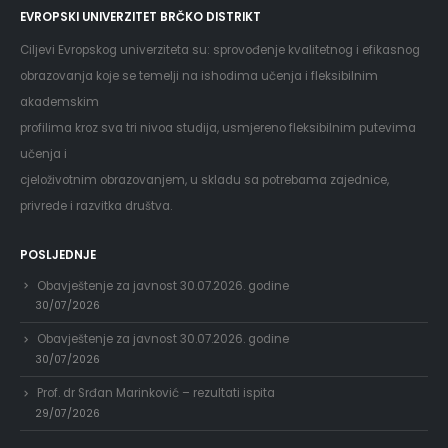
EVROPSKI UNIVERZITET BRČKO DISTRIKT
Ciljevi Evropskog univerziteta su: sprovođenje kvalitetnog i efikasnog
obrazovanja koje se temelji na ishodima učenja i fleksibilnim
akademskim
profilima kroz sva tri nivoa studija, usmjereno fleksibilnim putevima
učenja i
cjeloživotnim obrazovanjem, u skladu sa potrebama zajednice,
privrede i razvitka društva.
POSLJEDNJE
Obavještenje za javnost 30.07.2026. godine
30/07/2026
Obavještenje za javnost 30.07.2026. godine
30/07/2026
Prof. dr Srđan Marinković – rezultati ispita
29/07/2026