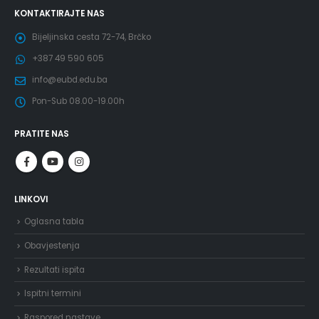
KONTAKTIRAJTE NAS
Bijeljinska cesta 72-74, Brčko
+387 49 590 605
info@eubd.edu.ba
Pon-Sub 08.00-19.00h
PRATITE NAS
LINKOVI
Oglasna tabla
Obavjestenja
Rezultati ispita
Ispitni termini
Raspored nastave