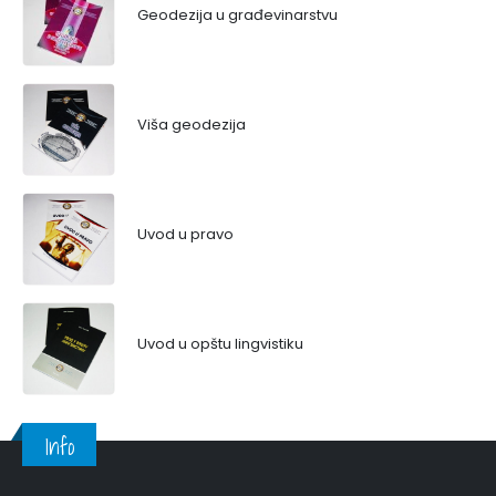
Geodezija u građevinarstvu
Viša geodezija
Uvod u pravo
Uvod u opštu lingvistiku
Info