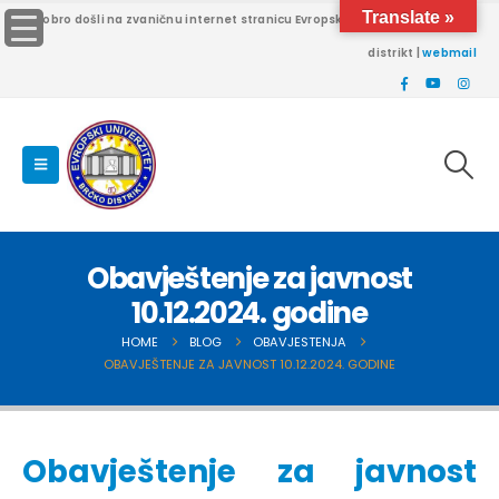
Translate »
Dobro došli na zvaničnu internet stranicu Evropskog univerziteta Brčko
distrikt |
webmail
Obavještenje za javnost
10.12.2024. godine
HOME
BLOG
OBAVJESTENJA
OBAVJEŠTENJE ZA JAVNOST 10.12.2024. GODINE
Obavještenje za javnost