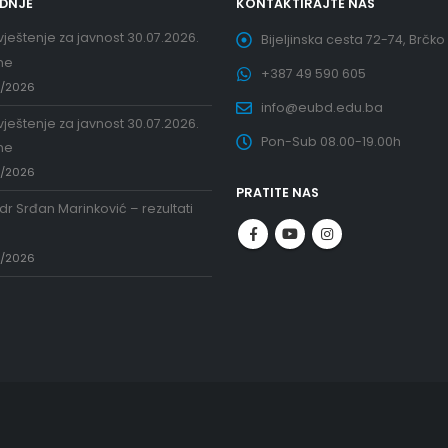
EDNJE
KONTAKTIRAJTE NAS
ještenje za javnost 30.07.2026.
Bijeljinska cesta 72-74, Brčko
ne
+387 49 590 605
7/2026
info@eubd.edu.ba
ještenje za javnost 30.07.2026.
Pon-Sub 08.00-19.00h
ne
7/2026
PRATITE NAS
 dr Srđan Marinković – rezultati
a
7/2026