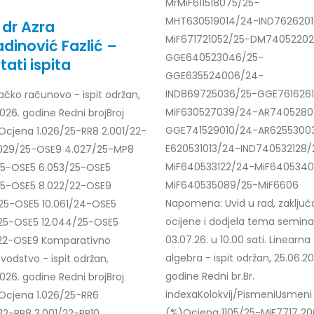
MrMiF611518075/25-
MHT630519014/24-IND7626201
 dr Azra
MiF671721052/25-DM7405220
dinović Fazlić –
GGE640523046/25-
tati ispita
GGE635524006/24-
IND869725036/25-GGE761626
ačko računovo - ispit održan,
MiF630527039/24-AR7405280
026. godine Redni brojBroj
GGE741529010/24-AR6255300
Ocjena 1.026/25-RR8 2.001/22-
E620531013/24-IND740532128/
.029/25-OSE9 4.027/25-MP8
MiF640533122/24-MiF6405340
25-OSE5 6.053/25-OSE5
MiF640535089/25-MiF6606
25-OSE5 8.022/22-OSE9
Napomena: Uvid u rad, zaključ
25-OSE5 10.061/24-OSE5
ocijene i dodjela tema semina
/25-OSE5 12.044/25-OSE5
03.07.26. u 10.00 sati. Linearna
/22-OSE9 Komparativno
algebra - ispit održan, 25.06.2
vodstvo - ispit održan,
godine Redni br.Br.
026. godine Redni brojBroj
indexaKolokvij/PismeniUsmeni
Ocjena 1.026/25-RR6
(%)Ocjena 1105/25-MiF7717 2
22-RR8 3.001/22-RR10