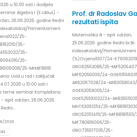
026 u 10.00 sati i dodijela
Prof. dr Esed Karić – rezultati i
25/07/2026
Prof. dr Radoslav Ga
minar Algebra I (II ciklus) -
rezultati ispita
držan, 26.06.2026. godine Redni
 indexaKolokvij/PismeniUsmeni
Matematika III - ispit održan,
ena1022/25-
25.06.2026. godine Redni br.Br.
8182010/25-
indexaKolokvij/PismeniUsmeni
84553020/25-
(%)Ocjena1007/24-E76062019
9094016/25-
GRO62553085/25-MiF5205407
96105008/25-MrMiF8818
MiF62055006/24-GGE6155603
na: Uvid u rad i zaključak
AR62057028/24-AR83058043/
04.07.2026 u 10.00 sati i
GGE63059005/24-
la teme seminar Kompleksna
GGE525510022/24-AR83551102
 - ispit održan, 26.06.2026.
MHT630512114/25-MiF88181303
Redni...
GRO520514111/25-MiF881815113/
6/2026
MiF780816006/25-
GRO735517035/25-
RE...