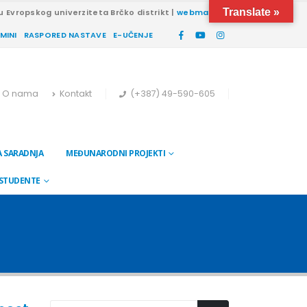
Translate »
u Evropskog univerziteta Brčko distrikt |
webmail
RMINI
RASPORED NASTAVE
E-UČENJE
O nama
Kontakt
(+387) 49-590-605
 SARADNJA
MEĐUNARODNI PROJEKTI
 STUDENTE