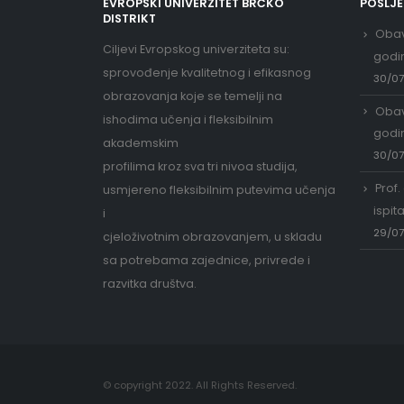
EVROPSKI UNIVERZITET BRČKO
POSLJ
DISTRIKT
Obav
Ciljevi Evropskog univerziteta su:
godi
sprovođenje kvalitetnog i efikasnog
30/0
obrazovanja koje se temelji na
Obav
ishodima učenja i fleksibilnim
godi
akademskim
30/0
profilima kroz sva tri nivoa studija,
Prof.
usmjereno fleksibilnim putevima učenja
ispit
i
29/0
cjeloživotnim obrazovanjem, u skladu
sa potrebama zajednice, privrede i
razvitka društva.
© copyright 2022. All Rights Reserved.