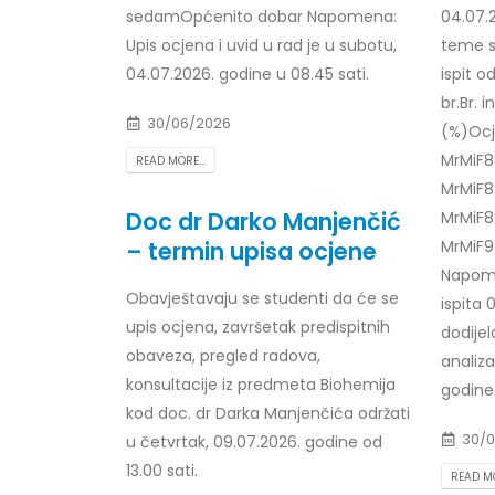
sedamOpćenito dobar Napomena:
04.07.2
Prof. dr Esed Karić – rezultati ispita
25/07/2026
Upis ocjena i uvid u rad je u subotu,
teme se
04.07.2026. godine u 08.45 sati.
ispit o
br.Br.
30/06/2026
(%)Ocj
MrMiF8
READ MORE...
MrMiF
Doc dr Darko Manjenčić
MrMiF8
– termin upisa ocjene
MrMiF9
Napome
Obavještavaju se studenti da će se
ispita 
upis ocjena, završetak predispitnih
dodije
obaveza, pregled radova,
analiza
konsultacije iz predmeta Biohemija
godine 
kod doc. dr Darka Manjenčića održati
30/0
u četvrtak, 09.07.2026. godine od
13.00 sati.
READ MO