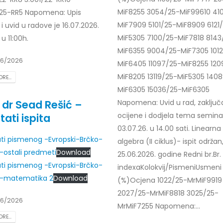
MiF8255 3054/25-MiF99610 41
25-RR5 Napomena: Upis
MiF7909 5101/25-MiF8909 6121
i uvid u radove je 16.07.2026.
MiF5305 7100/25-MiF7818 8143
u 11:00h.
MiF6355 9004/25-MiF7305 101
6/2026
MiF6405 11097/25-MiF8255 120
MiF8205 13119/25-MiF5305 140
RE...
MiF6305 15036/25-MiF6305
. dr Sead Rešić –
Napomena: Uvid u rad, zaključ
ocijene i dodjela tema semina
tati ispita
03.07.26. u 14.00 sati. Linearna
ati pismenog -Evropski-Brčko-
algebra (II ciklus)- ispit održan
6-ostali predmeti
Download
25.06.2026. godine Redni br.Br.
ati pismenog -Evropski-Brčko-
indexaKolokvij/PismeniUsmeni
6-matematika 2
Download
(%)Ocjena 1022/25-MrMiF9919
2027/25-MrMiF8818 3025/25-
6/2026
MrMiF7255 Napomena:...
RE...