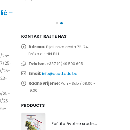
spita
Prof. dr Esed 
25/07/2026
lić –
KONTAKTIRAJTE NAS
Adresa:
Bijeljinska cesta 72-74,
Brčko distrikt BiH
/25-
7/25-
Telefon:
+387 (0)49 590 605
5/25-
Email:
info@eubd.edu.ba
23-
Radno vrijeme:
Pon - Sub / 08:00 -
19:00
5/25-
0/25-
PRODUCTS
25-
Zaštita životne sredine rekultivacijom odlagališta