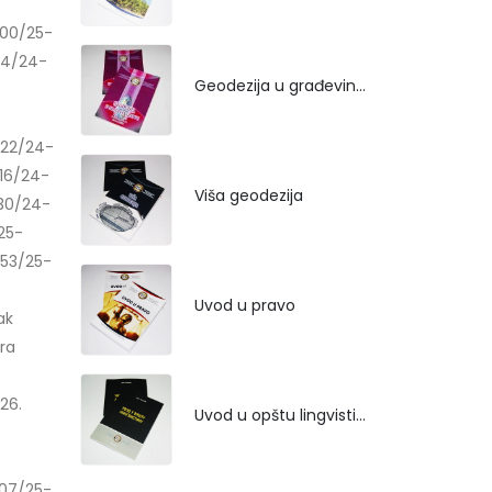
00/25-
24/24-
Geodezija u građevinarstvu
122/24-
16/24-
Viša geodezija
30/24-
25-
53/25-
Uvod u pravo
ak
ra
026.
Uvod u opštu lingvistiku
007/25-