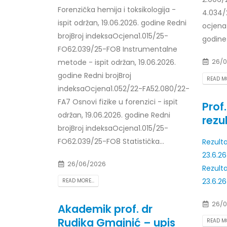
Forenzička hemija i toksikologija -
4.034/
ispit održan, 19.06.2026. godine Redni
ocjena 
brojBroj indeksaOcjena1.015/25-
godine 
FO62.039/25-FO8 Instrumentalne
metode - ispit održan, 19.06.2026.
26/0
godine Redni brojBroj
READ MO
indeksaOcjena1.052/22-FA52.080/22-
FA7 Osnovi fizike u forenzici - ispit
Prof
održan, 19.06.2026. godine Redni
rezul
brojBroj indeksaOcjena1.015/25-
FO62.039/25-FO8 Statistička...
Rezult
23.6.2
26/06/2026
Rezult
23.6.2
READ MORE...
26/0
Akademik prof. dr
Rudika Gmajnić – upis
READ MO