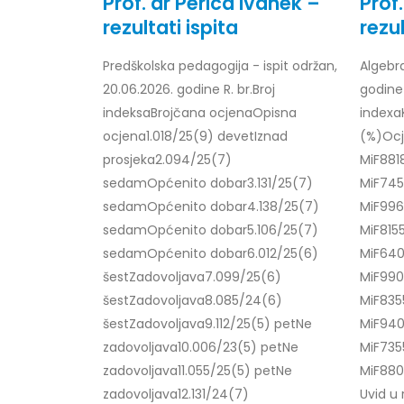
Prof. dr Perica Ivanek –
Prof
rezultati ispita
rezul
Predškolska pedagogija - ispit održan,
Algebra
20.06.2026. godine R. br.Broj
godine 
Obavještenje za javnost 30.07.2026.
Prof. d
godine
24/07/2
indeksaBrojčana ocjenaOpisna
indexa
30/07/2026
ocjena1.018/25(9) devetIznad
(%)Ocj
Prof. d
prosjeka2.094/25(7)
MiF881
Obavještenje za javnost 30.07.2026.
22/07/2
sedamOpćenito dobar3.131/25(7)
MiF745
godine
sedamOpćenito dobar4.138/25(7)
MiF996
30/07/2026
Prof. d
sedamOpćenito dobar5.106/25(7)
MiF815
ispita
sedamOpćenito dobar6.012/25(6)
MiF640
Prof. dr Srđan Marinković – rezultati
22/07/2
ispita
šestZadovoljava7.099/25(6)
MiF990
29/07/2026
šestZadovoljava8.085/24(6)
MiF835
Prof. 
rezultat
šestZadovoljava9.112/25(5) petNe
MiF940
Prof. dr Azijada Beganlić – rezultati
22/07/2
zadovoljava10.006/23(5) petNe
MiF735
ispita
zadovoljava11.055/25(5) petNe
MiF880
29/07/2026
Doc. dr
zadovoljava12.131/24(7)
Uvid u 
20/07/2