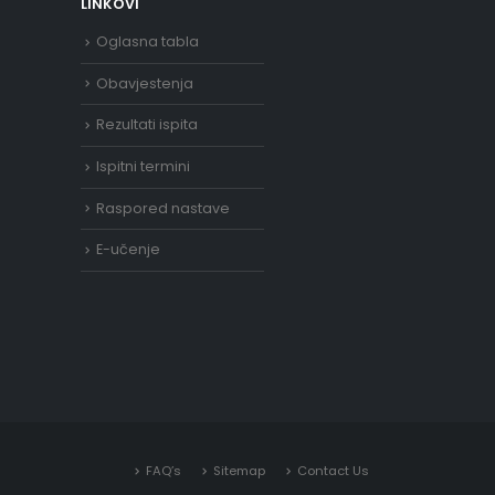
LINKOVI
Oglasna tabla
Obavjestenja
Rezultati ispita
Ispitni termini
Raspored nastave
E-učenje
FAQ’s
Sitemap
Contact Us