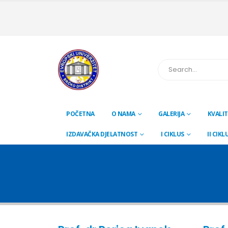
POČETNA
O NAMA
GALERIJA
KVALIT
IZDAVAČKA DJELATNOST
I CIKLUS
II CIKL