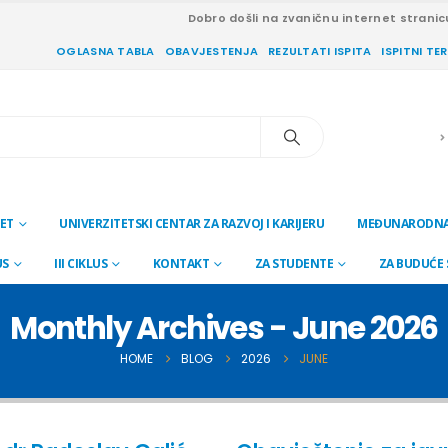
Dobro došli na zvaničnu internet stranic
OGLASNA TABLA
OBAVJESTENJA
REZULTATI ISPITA
ISPITNI TE
ET
UNIVERZITETSKI CENTAR ZA RAZVOJ I KARIJERU
MEĐUNARODNA
US
III CIKLUS
KONTAKT
ZA STUDENTE
ZA BUDUĆE
Monthly Archives - June 2026
HOME
BLOG
2026
JUNE