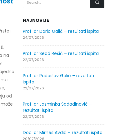
nost
NAJNOVIJE
e
rste i
.2026.
Prof. dr Dario Galić – rezultati ispita
Obavještenje
godine
24/07/2026
,
30/07/2026
š,
Prof. dr Sead Rešić – rezultati ispita
ja na
.2026.
Obavještenje
22/07/2026
ki
godine
zajedno
30/07/2026
Prof. dr Radoslav Galić – rezultati
nu i
ispita
ze,
ltati
Prof. dr Srđa
22/07/2026
ispita
nju od
29/07/2026
i može
Prof. dr Jasminka Sadadinović –
rezultati ispita
ltati
Prof. dr Azij
22/07/2026
ispita
29/07/2026
Doc. dr Mirnes Avdić – rezultati ispita
20/07/2026