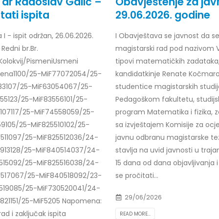
. dr Radoslav Galić –
Obavještenje za jav
tati ispita
29.06.2026. godine
 I - ispit održan, 26.06.2026.
I
Obavještava se javnost da s
Redni br.Br.
magistarski rad pod nazivom V
r Dario Galić – rezultati ispita
Obavještenje za javnost 30.07
godine
026
Kolokvij/PismeniUsmeni
tipovi matematičkih zadataka
30/07/2026
ena1100/25-MiF77072054/25-
kandidatkinje Renate Kočmaro
r Sead Rešić – rezultati ispita
83107/25-MiF63054067/25-
studentice magistarskih studi
Obavještenje za javnost 30.07
026
55123/25-MiF83556101/25-
Pedagoškom fakultetu, studijs
godine
107117/25-MiF74558059/25-
program Matematika i fizika
, 
30/07/2026
r Radoslav Galić – rezultati
59105/25-MiF825510102/25-
sa izvještajem Komisije za ocje
511097/25-MiF825512036/24-
javnu odbranu magistarske te
Prof. dr Srđan Marinković – rezu
026
ispita
913128/25-MiF840514037/24-
stavlja na uvid javnosti u traja
29/07/2026
515092/25-MiF825516038/24-
dr Jasminka Sadadinović –
15 dana od dana objavljivanja 
i ispita
517067/25-MiF840518092/23-
se pročitati...
Prof. dr Azijada Beganlić – rezu
026
519085/25-MiF730520041/24-
ispita
29/06/2026
821151/25-MiF5205 Napomena:
29/07/2026
 Mirnes Avdić – rezultati ispita
rad i zaključak ispita
READ MORE...
026