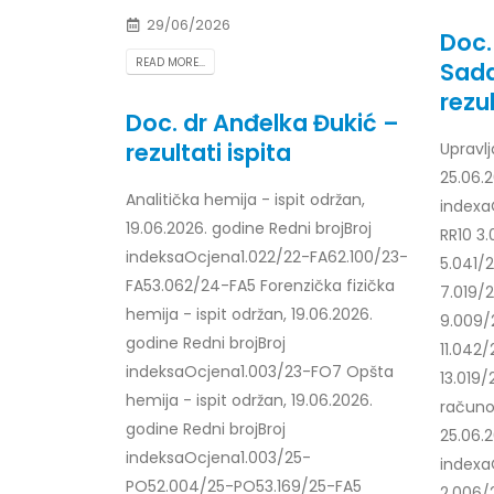
29/06/2026
Doc.
READ MORE...
Sada
rezul
Doc. dr Anđelka Đukić –
rezultati ispita
Upravlj
25.06.2
Analitička hemija - ispit održan,
indexa
19.06.2026. godine Redni brojBroj
RR10 3
indeksaOcjena1.022/22-FA62.100/23-
5.041/
FA53.062/24-FA5 Forenzička fizička
7.019/
hemija - ispit održan, 19.06.2026.
9.009/
godine Redni brojBroj
11.042
indeksaOcjena1.003/23-FO7 Opšta
13.019
hemija - ispit održan, 19.06.2026.
računo
godine Redni brojBroj
25.06.2
indeksaOcjena1.003/25-
indexa
PO52.004/25-PO53.169/25-FA5
2.006/