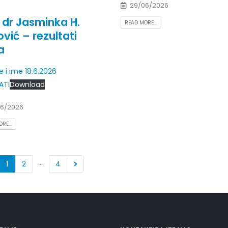
29/06/2026
. dr Jasminka H.
READ MORE...
ović – rezultati
a
 i ime 18.6.2026
ATI
Download
6/2026
RE...
…
1
2
4