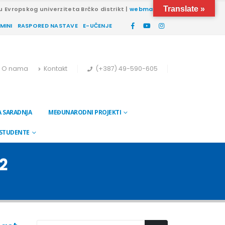
Translate »
u Evropskog univerziteta Brčko distrikt |
webmail
RMINI
RASPORED NASTAVE
E-UČENJE
O nama
Kontakt
(+387) 49-590-605
 SARADNJA
MEĐUNARODNI PROJEKTI
 STUDENTE
2