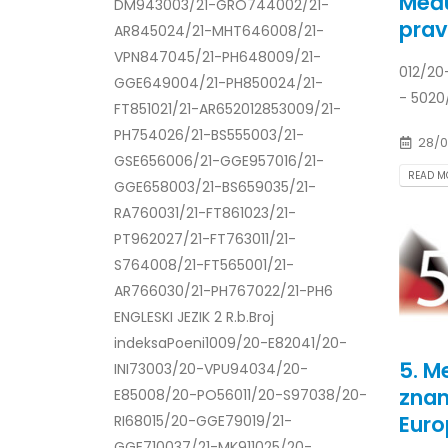
Među
DM943003/21-GRO744002/21-
prav
AR845024/21-MHT646008/21-
VPN847045/21-PH648009/21-
012/20
GGE649004/21-PH850024/21-
- 5020
FT851021/21-AR652012853009/21-
PH754026/21-BS555003/21-
28/0
GSE656006/21-GGE957016/21-
READ MO
GGE658003/21-BS659035/21-
RA760031/21-FT861023/21-
PT962027/21-FT763011/21-
S764008/21-FT565001/21-
AR766030/21-PH767022/21-PH6
ENGLESKI JEZIK 2 R.b.Broj
indeksaPoeni1009/20-E82041/20-
5. M
INI73003/20-VPU94034/20-
znan
E85008/20-PO56011/20-S97038/20-
Euro
RI68015/20-GGE79019/21-
GGE710037/21-MK911025/20-