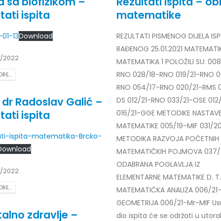
ka sa biofizikom –
Rezultati ispita – ob
tati ispita
matematike
-01-13
Download
REZULTATI PISMENOG DIJELA ISP
RAĐENOG 25.01.2021 MATEMATI
r Dario Galić – rezultati ispita
Obavještenje za javnost 30.07
1/2022
godine
026
MATEMATIKA 1 POLOŽILI SU: 008
30/07/2026
RNO 028/18-RNO 019/21-RNO 0
RE...
r Sead Rešić – rezultati ispita
RNO 054/17-RNO 020/21-RMS 0
Obavještenje za javnost 30.07
026
. dr Radoslav Galić –
DS 012/21-RNO 033/21-OSE 012/
godine
tati ispita
016/21-GGE METODIKE NASTAV
30/07/2026
r Radoslav Galić – rezultati
MATEMATIKE 005/19-MIF 031/2
ati-ispita-matematika-Brcko-
METODIKA RAZVOJA POČETNIH
Prof. dr Srđan Marinković – rezu
026
Download
ispita
MATEMATIČKIH POJMOVA 037/
29/07/2026
dr Jasminka Sadadinović –
ODABRANA POGLAVLJA IZ
1/2022
i ispita
ELEMENTARNE MATEMATIKE D. T.
Prof. dr Azijada Beganlić – rezu
026
RE...
MATEMATIČKA ANALIZA 006/21
ispita
GEOMETRIJA 006/21-Mr-MIF U
29/07/2026
 Mirnes Avdić – rezultati ispita
alno zdravlje –
dio ispita će se održati u utora
026