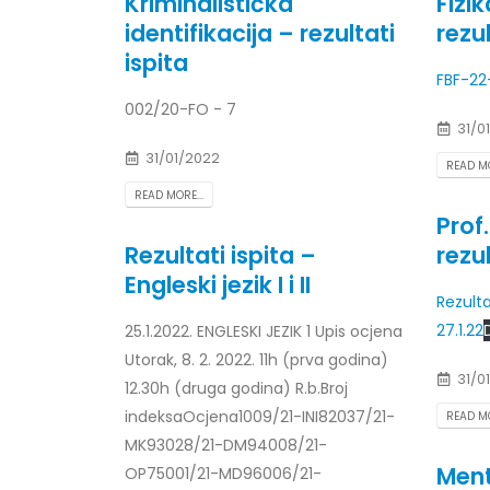
Kriminalistička
Fizi
identifikacija – rezultati
rezul
ispita
FBF-22
002/20-FO - 7
Obavještenje za javnost 30.07.2026.
Prof. d
31/0
godine
24/07/2
30/07/2026
31/01/2022
READ MO
Prof. d
READ MORE...
Obavještenje za javnost 30.07.2026.
22/07/2
Prof
godine
Rezultati ispita –
rezul
30/07/2026
Prof. d
Engleski jezik I i II
ispita
Rezult
Prof. dr Srđan Marinković – rezultati
22/07/2
27.1.22
ispita
25.1.2022. ENGLESKI JEZIK 1 Upis ocjena
29/07/2026
Utorak, 8. 2. 2022. 11h (prva godina)
Prof. 
31/0
rezultat
12.30h (druga godina) R.b.Broj
Prof. dr Azijada Beganlić – rezultati
22/07/2
indeksaOcjena1009/21-INI82037/21-
READ MO
ispita
MK93028/21-DM94008/21-
29/07/2026
Doc. dr
Ment
OP75001/21-MD96006/21-
20/07/2