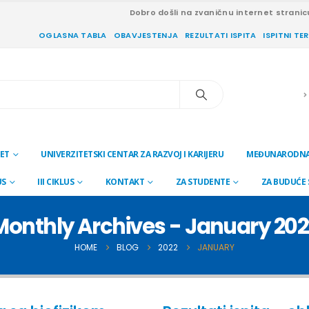
Dobro došli na zvaničnu internet stranic
OGLASNA TABLA
OBAVJESTENJA
REZULTATI ISPITA
ISPITNI TE
ET
UNIVERZITETSKI CENTAR ZA RAZVOJ I KARIJERU
MEĐUNARODNA
US
III CIKLUS
KONTAKT
ZA STUDENTE
ZA BUDUĆE
Monthly Archives - January 202
HOME
BLOG
2022
JANUARY