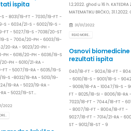
tati ispita
1.2.2022. ghod u 16 h. KATEDRA 
Prof. dr Esed Karić – rezultati i
25/07/2026
MATEMATIKU BRČKO, 31.1.2022.
-S - 8031/19-FT - 7030/19-FT -
9-S - 6034/21-S - 6002/19-S -
31/01/2022
9-FT - 5027/19-S -7038/20-ST
READ MORE...
/19-S - 7004/20-PH - 6003/19-
42/20-RA - 9023/20-PH -
Osnovi biomedicine
0-PH - 6016/20-PH - 6036/19-S
rezultati ispita
/20-PH - 6010/21-RA -
9-FT - 5007/19-RA - 6035/19-S
040/18-FT - 9024/18-FT - 804
/19-S -8032/19-RA - 5013/19-
- 6010/18-S - 9001/18-S - 904
024/19-RA - 5023/19-RA -
- 9008/18-FA - 10047/19-S - 9
-RA - 5022/19-ST...
FT - 8025/18-SI - 8006/18-RA 
7023/18-FT - 7044/18-FT - 60
1/2022
- 8007/18-FT - 8004/18-FT -
RE...
9027/18-FT - 7014/21-RA - 60
ST - 9012/18-ST - 9