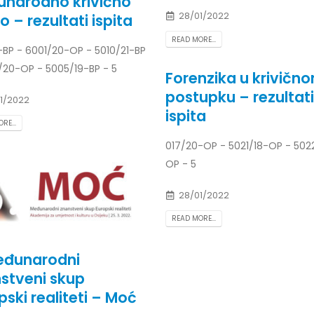
narodno krivično
28/01/2022
o – rezultati ispita
READ MORE...
-BP - 6001/20-OP - 5010/21-BP
/20-OP - 5005/19-BP - 5
Forenzika u krivičn
postupku – rezultati
1/2022
ispita
RE...
017/20-OP - 5021/18-OP - 502
OP - 5
28/01/2022
READ MORE...
eđunarodni
stveni skup
pski realiteti – Moć