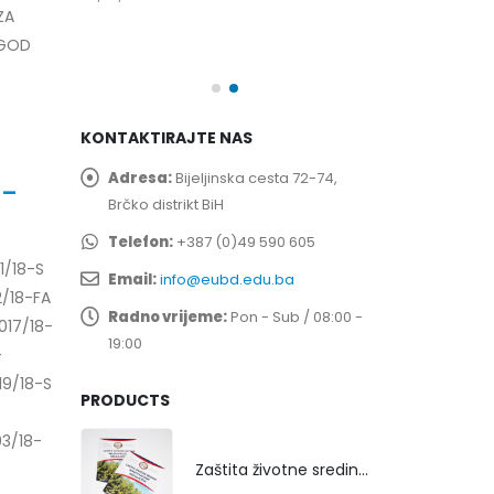
ZA
spita
Prof. dr Esed 
25/07/2026
 GOD
KONTAKTIRAJTE NAS
Adresa:
Bijeljinska cesta 72-74,
 –
Brčko distrikt BiH
Telefon:
+387 (0)49 590 605
1/18-S
Email:
info@eubd.edu.ba
2/18-FA
Radno vrijeme:
Pon - Sub / 08:00 -
017/18-
19:00
-
19/18-S
PRODUCTS
03/18-
Zaštita životne sredine rekultivacijom odlagališta