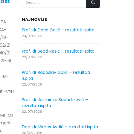
last
NAJNOVIJE
ITA
KA-
.2026.
Prof. dr Dario Galić – rezultati ispita
Obavještenje
godine
24/07/2026
/18-
30/07/2026
02/21-
Prof. dr Sead Rešić – rezultati ispita
10/21-
.2026.
Obavještenje
22/07/2026
21-INI
godine
E
30/07/2026
Prof. dr Radoslav Galić – rezultati
0-MIF
ispita
ltati
Prof. dr Srđa
22/07/2026
ispita
19-VPU
29/07/2026
Prof. dr Jasminka Sadadinović –
rezultati ispita
ltati
Prof. dr Azij
22/07/2026
-Mr-MIF
ispita
smeni
29/07/2026
Doc. dr Mirnes Avdić – rezultati ispita
k,
20/07/2026