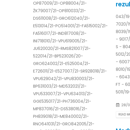
rezul
OP87009/21-OP88004/21-
Prof. dr Esed Karić – rezultati ispita
ŽK79007/21-OP810033/21-
25/07/2026
043/19
DS611008/21-GRO612040/21-
7020/1
E513014/21-PO514001/21-FA515002/21-
8039/1
FA516017/21-IND817008/21-
- 9017
INI718010/21-VPU619005/21-
S - 80
JU620020/21-RMS821007/21-
5012/2
522014/21-BP523026/20-
- 6007
GRO624002/21-E525004/21-
8010/1
E726011/21-E527007/21-SR928018/21-
- 6043
VPU629042/21-VPU830003/21-
FT - 6
BP631003/21-MD532021/21-
5011/19
VPU533007/21-VPU634013/21-
GGE535017/21-PH736004/21-
28/0
MP837016/21-DS538016/21-
READ MO
PH839018/21-ME840002/21-
RNO641031/21-GRO842005/21-