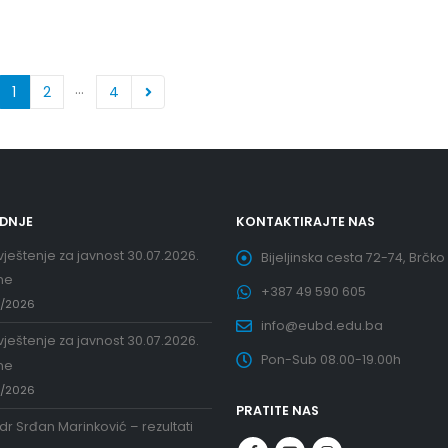
…
1
2
4
EDNJE
KONTAKTIRAJTE NAS
ještenje za javnost 30.07.2026.
Bijeljinska cesta 72-74, Brčko
ne
+387 49 590 605
7/2026
info@eubd.edu.ba
ještenje za javnost 30.07.2026.
Pon-Sub 08.00-19.00h
ne
7/2026
PRATITE NAS
 dr Srđan Marinković – rezultati