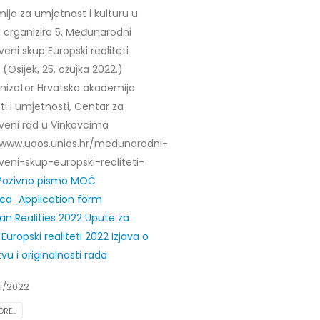
ija za umjetnost i kulturu u
u organizira 5. Međunarodni
eni skup Europski realiteti
Osijek, 25. ožujka 2022.)
nizator Hrvatska akademija
i i umjetnosti, Centar za
veni rad u Vinkovcima
/www.uaos.unios.hr/medunarodni-
veni-skup-europski-realiteti-
Pozivno pismo MOĆ
nica_Application form
an Realities 2022
Upute za
Europski realiteti 2022
Izjava o
vu i originalnosti rada
1/2022
RE...