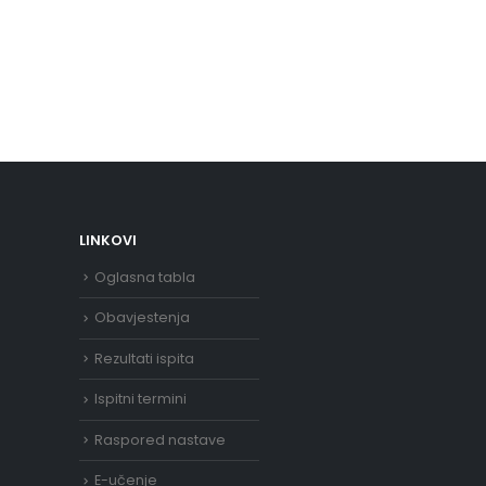
LINKOVI
Oglasna tabla
Obavjestenja
Rezultati ispita
Ispitni termini
Raspored nastave
E-učenje