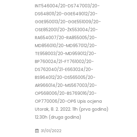
INT546004/20-DS747003/20-
DS648011/20-GGE649012/20-
GGE950013/20-GGE551009/20-
OSE852001/20-ŽK553004/20-
RA654007/20-RA855005/20-
MD856010/20-MD957012/20-
TE958003/20-MD959012/20-
BP760024/21-FT761002/20-
DS762040/21-E663024/20-
BS964012/20-DS565005/20-
AR966014/20-MS567003/20-
OP568006/20-BS769016/20-
OP770006/20-OP6 Upis ocjena
Utorak, 8. 2. 2022. 11h (prva godina)
12.30h (druga godina)
31/01/2022