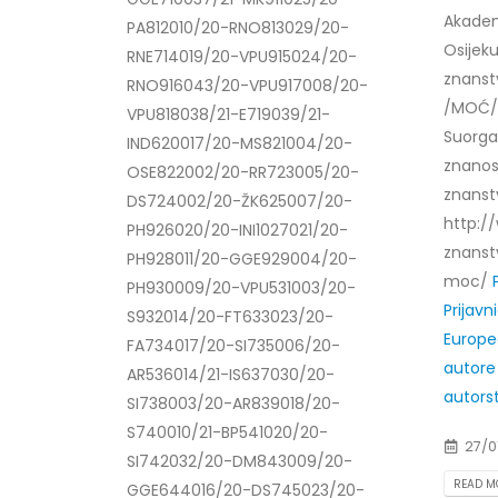
Akadem
PA812010/20-RNO813029/20-
Osijek
RNE714019/20-VPU915024/20-
znanstv
RNO916043/20-VPU917008/20-
/MOĆ/ (
VPU818038/21-E719039/21-
Suorga
IND620017/20-MS821004/20-
znanost
OSE822002/20-RR723005/20-
znanst
DS724002/20-ŽK625007/20-
http:/
PH926020/20-INI1027021/20-
znanst
PH928011/20-GGE929004/20-
moc/
PH930009/20-VPU531003/20-
Prijav
S932014/20-FT633023/20-
Europe
FA734017/20-SI735006/20-
autore 
AR536014/21-IS637030/20-
autorst
SI738003/20-AR839018/20-
S740010/21-BP541020/20-
27/0
SI742032/20-DM843009/20-
READ MO
GGE644016/20-DS745023/20-