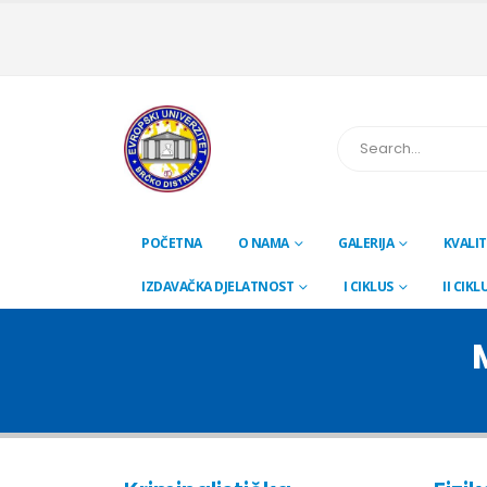
POČETNA
O NAMA
GALERIJA
KVALIT
IZDAVAČKA DJELATNOST
I CIKLUS
II CIKL