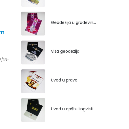
Geodezija u građevinarstvu
om
Viša geodezija
2/18-
Uvod u pravo
Uvod u opštu lingvistiku