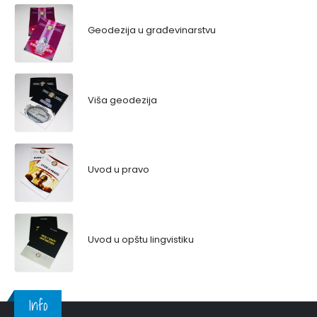
Geodezija u građevinarstvu
Viša geodezija
Uvod u pravo
Uvod u opštu lingvistiku
Info