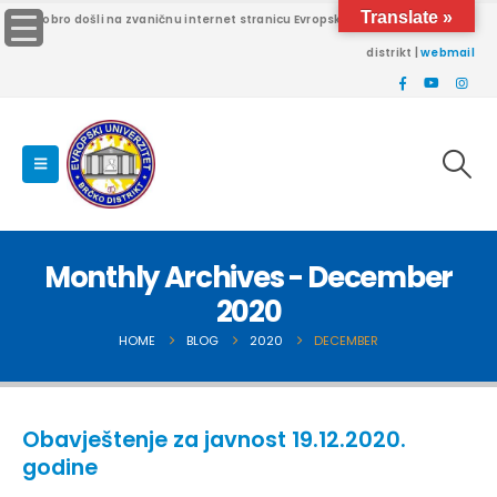
Translate »
Dobro došli na zvaničnu internet stranicu Evropskog univerziteta Brčko
distrikt |
webmail
Monthly Archives - December
2020
HOME
BLOG
2020
DECEMBER
Obavještenje za javnost 19.12.2020.
godine