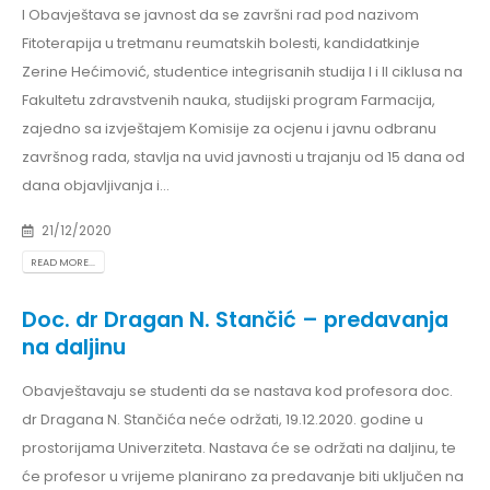
I Obavještava se javnost da se završni rad pod nazivom
Fitoterapija u tretmanu reumatskih bolesti, kandidatkinje
Zerine Hećimović, studentice integrisanih studija I i II ciklusa na
Fakultetu zdravstvenih nauka, studijski program Farmacija,
zajedno sa izvještajem Komisije za ocjenu i javnu odbranu
završnog rada, stavlja na uvid javnosti u trajanju od 15 dana od
dana objavljivanja i...
21/12/2020
READ MORE...
Doc. dr Dragan N. Stančić – predavanja
na daljinu
Obavještavaju se studenti da se nastava kod profesora doc.
dr Dragana N. Stančića neće održati, 19.12.2020. godine u
prostorijama Univerziteta. Nastava će se održati na daljinu, te
će profesor u vrijeme planirano za predavanje biti uključen na