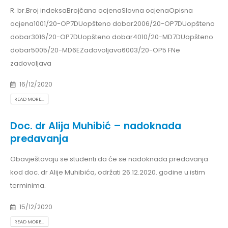
R. br.Broj indeksaBrojčana ocjenaSlovna ocjenaOpisna
ocjena1001/20-OP7DUopšteno dobar2006/20-OP7DUopšteno
dobar3016/20-OP7DUopšteno dobar4010/20-MD7DUopšteno
dobar5005/20-MD6EZadovoljava6003/20-OP5 FNe
zadovoljava
16/12/2020
READ MORE...
Doc. dr Alija Muhibić – nadoknada
predavanja
Obavještavaju se studenti da će se nadoknada predavanja
kod doc. dr Alije Muhibića, održati 26.12.2020. godine u istim
terminima.
15/12/2020
READ MORE...