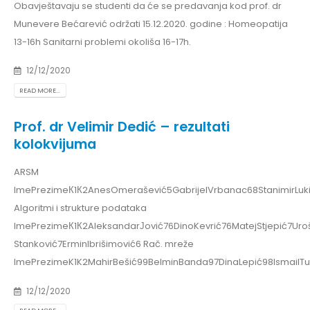
Obavještavaju se studenti da će se predavanja kod prof. dr
Munevere Bećarević održati 15.12.2020. godine : Homeopatija
13-16h Sanitarni problemi okoliša 16-17h.
12/12/2020
READ MORE...
Prof. dr Velimir Dedić – rezultati
kolokvijuma
ARSM
ImePrezimeК1К2AnesOmerašević5GabrijelVrbanac68StanimirLuki
Algoritmi i strukture podataka
ImePrezimeК1К2AleksandarЈović76DinoKevrić76MatejStjepić7Uroš
Stanković7ErminIbrišimović6 Rač. mreže
ImePrezimeK1K2MahirBešić99BelminBanda97DinaLepić98IsmailTu
12/12/2020