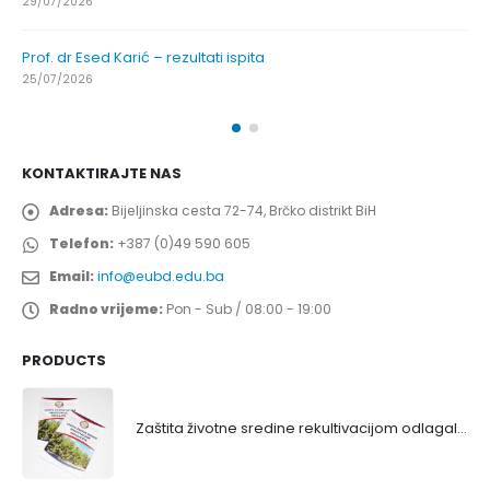
29/07/2026
Prof. dr Esed Karić – rezultati ispita
25/07/2026
KONTAKTIRAJTE NAS
Adresa:
Bijeljinska cesta 72-74, Brčko distrikt BiH
Telefon:
+387 (0)49 590 605
Email:
info@eubd.edu.ba
Radno vrijeme:
Pon - Sub / 08:00 - 19:00
PRODUCTS
Zaštita životne sredine rekultivacijom odlagališta