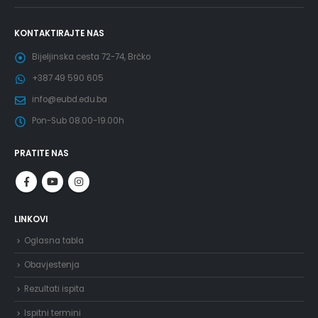
KONTAKTIRAJTE NAS
Bijeljinska cesta 72-74, Brčko
+387 49 590 605
info@eubd.edu.ba
Pon-Sub 08.00-19.00h
PRATITE NAS
LINKOVI
Oglasna tabla
Obavjestenja
Rezultati ispita
Ispitni termini