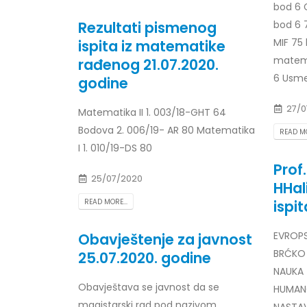
bod 6 
Prof. dr Esed Karić – rezultati ispita
bod 6 7
Rezultati pismenog
25/07/2026
MIF 75
ispita iz matematike
matema
rađenog 21.07.2020.
6 Usmen
godine
27/0
Matematika II 1. 003/18-GHT 64
Bodova 2. 006/19- AR 80 Matematika
READ MO
I 1. 010/19-DS 80
Prof
25/07/2020
HHali
READ MORE...
ispit
EVROPS
Obavještenje za javnost
BRĆKO 
25.07.2020. godine
NAUKA 
Obavještava se javnost da se
HUMAN
magistarski rad pod nazivom
NASTAV