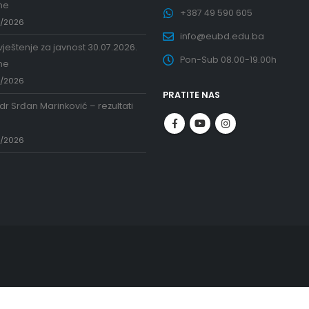
ne
+387 49 590 605
7/2026
info@eubd.edu.ba
ještenje za javnost 30.07.2026.
Pon-Sub 08.00-19.00h
ne
7/2026
PRATITE NAS
 dr Srđan Marinković – rezultati
a
7/2026