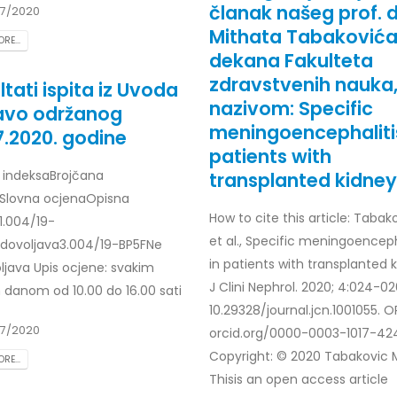
članak našeg prof. dr
7/2020
Mithata Tabakovića
RE...
dekana Fakulteta
zdravstvenih nauka
ltati ispita iz Uvoda
nazivom: Specific
avo održanog
meningoencephalitis
7.2020. godine
patients with
r. indeksaBrojčana
transplanted kidney
Slovna ocjenaOpisna
How to cite this article: Tabak
1.004/19-
et al., Specific meningoenceph
dovoljava3.004/19-BP5FNe
in patients with transplanted k
ljava Upis ocjene: svakim
J Clini Nephrol. 2020; 4:024-02
 danom od 10.00 do 16.00 sati
10.29328/journal.jcn.1001055. O
7/2020
orcid.org/0000-0003-1017-42
Copyright: © 2020 Tabakovic M,
RE...
Thisis an open access article