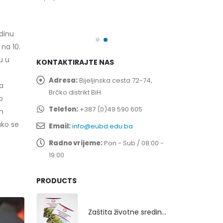
spita
Prof. dr Esed 
25/07/2026
dinu
 na 10.
u u
KONTAKTIRAJTE NAS
Adresa:
Bijeljinska cesta 72-74,
na
Brčko distrikt BiH
o
Telefon:
+387 (0)49 590 605
om
ako se
Email:
info@eubd.edu.ba
Radno vrijeme:
Pon - Sub / 08:00 -
19:00
PRODUCTS
Zaštita životne sredine rekultivacijom odlagališta