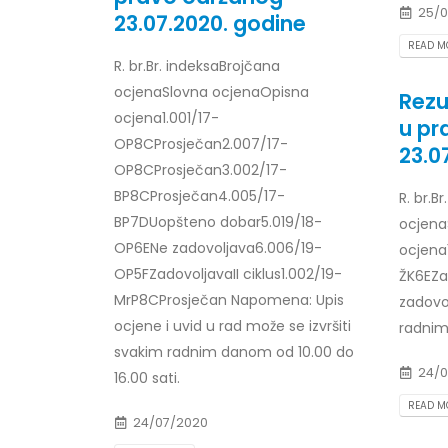
25/0
23.07.2020. godine
READ MO
R. br.Br. indeksaBrojčana
ocjenaSlovna ocjenaOpisna
Rezu
ocjena1.001/17-
u pr
OP8CProsječan2.007/17-
23.0
OP8CProsječan3.002/17-
BP8CProsječan4.005/17-
R. br.B
BP7DUopšteno dobar5.019/18-
ocjena
OP6ENe zadovoljava6.006/19-
ocjena
OP5FZadovoljavaII ciklus1.002/19-
ŽK6EZa
MrP8CProsječan Napomena: Upis
zadovo
ocjene i uvid u rad može se izvršiti
radnim
svakim radnim danom od 10.00 do
24/0
16.00 sati.
READ MO
24/07/2020