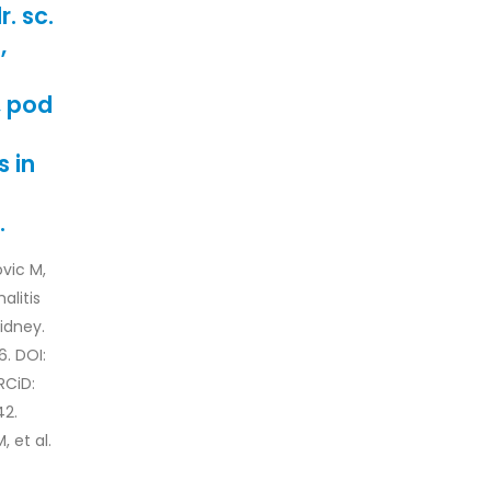
. sc.
,
, pod
 in
.
ovic M,
alitis
idney.
6. DOI:
RCiD:
42.
 et al.