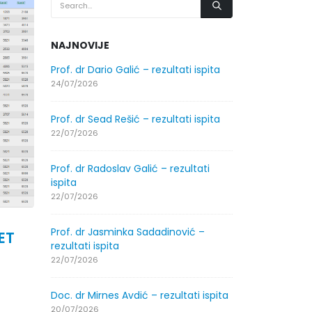
NAJNOVIJE
.2026.
Prof. dr Dario Galić – rezultati ispita
Obavještenje
godine
24/07/2026
30/07/2026
Prof. dr Sead Rešić – rezultati ispita
.2026.
Obavještenje
22/07/2026
godine
30/07/2026
Prof. dr Radoslav Galić – rezultati
ispita
ltati
Prof. dr Srđa
22/07/2026
ispita
29/07/2026
Prof. dr Jasminka Sadadinović –
ET
rezultati ispita
ltati
Prof. dr Azij
22/07/2026
ispita
29/07/2026
Doc. dr Mirnes Avdić – rezultati ispita
20/07/2026