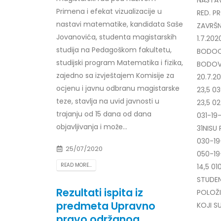
Primena i efekat vizualizacije u
RED. P
nastavi matematike, kandidata Saše
ZAVRŠN
Jovanovića, studenta magistarskih
1.7.20
studija na Pedagoškom fakultetu,
BODOCJ
studijski program Matematika i fizika,
BODOVA
zajedno sa izvještajem Komisije za
20.7.20
ocjenu i javnu odbranu magistarske
23,5 0
teze, stavlja na uvid javnosti u
23,5 02
trajanju od 15 dana od dana
031-19
objavljivanja i može...
31NISU
030-19
25/07/2020
050-19
READ MORE...
14,5 01
STUDENT
Rezultati ispita iz
POLOŽI
predmeta Upravno
KOJI S
pravo održanog