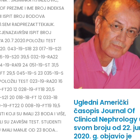
ROF PREZIME I IME BROJ INDEKSA
I ISPIT BROJ BODOVA
20.SEM RADPREZAKTTEKAUK.
ENAZAVRŠNI ISPIT BROJ
 20.7.2020.POLOŽILI TEST
20. 043-19-S18 23 017-19-S21
36-19-S20 39,5 032-19-RA22
4-19-RA19 24 051-19-ST 31,5
-FT 29,5 045-19-S 23 035-19-S
 POLOŽILI TEST 023-19-RA20 16
-FT20 12 028-19-FT18 20,5
-S21 20 018-18-FT 12 033-18
Ugledni Američki
0-19-FT22 0 008-19-FT19 19,5
časopis Journal Of
I KOJI SU IMALI 23 BODA I VIŠE,
Clinical Nephrology 
LI SU ZAVRŠNI TEST. STUDENTI
svom broju od 22. j
U IMALI MANJE OD 23 BODA...
2020. g. objavio je