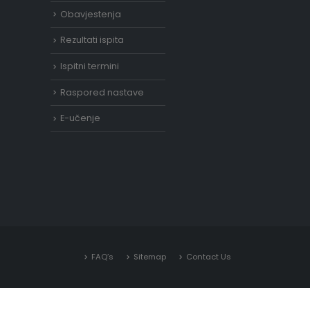
Obavjestenja
Rezultati ispita
Ispitni termini
Raspored nastave
E-učenje
FAQ’s
Sitemap
Contact Us