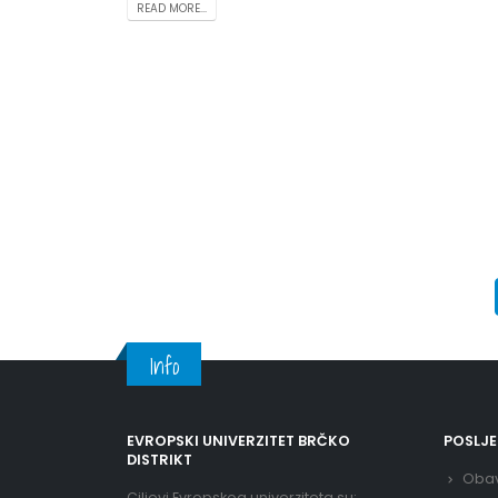
READ MORE...
Info
EVROPSKI UNIVERZITET BRČKO
POSLJ
DISTRIKT
Obav
Ciljevi Evropskog univerziteta su: