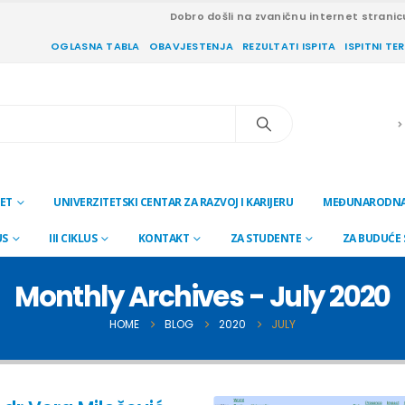
Dobro došli na zvaničnu internet stranic
OGLASNA TABLA
OBAVJESTENJA
REZULTATI ISPITA
ISPITNI TE
ET
UNIVERZITETSKI CENTAR ZA RAZVOJ I KARIJERU
MEĐUNARODNA
US
III CIKLUS
KONTAKT
ZA STUDENTE
ZA BUDUĆE
Monthly Archives - July 2020
HOME
BLOG
2020
JULY