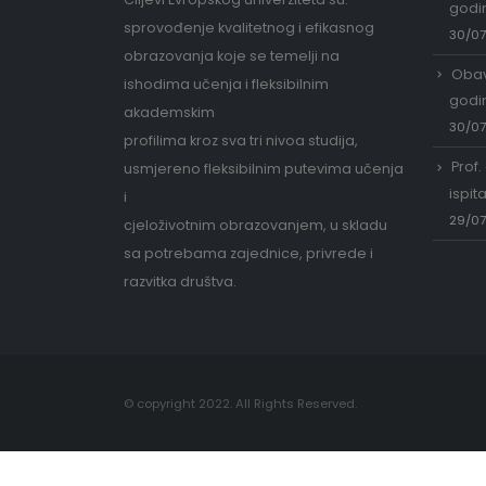
godi
sprovođenje kvalitetnog i efikasnog
30/0
obrazovanja koje se temelji na
Obav
ishodima učenja i fleksibilnim
godi
akademskim
30/0
profilima kroz sva tri nivoa studija,
Prof.
usmjereno fleksibilnim putevima učenja
ispit
i
29/0
cjeloživotnim obrazovanjem, u skladu
sa potrebama zajednice, privrede i
razvitka društva.
© copyright 2022. All Rights Reserved.