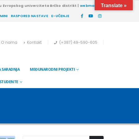
Translate »
u Evropskog univerziteta Brčko distrikt |
webmail
RMINI
RASPORED NASTAVE
E-UČENJE
O nama
Kontakt
(+387) 49-590-605
 SARADNJA
MEĐUNARODNI PROJEKTI
 STUDENTE