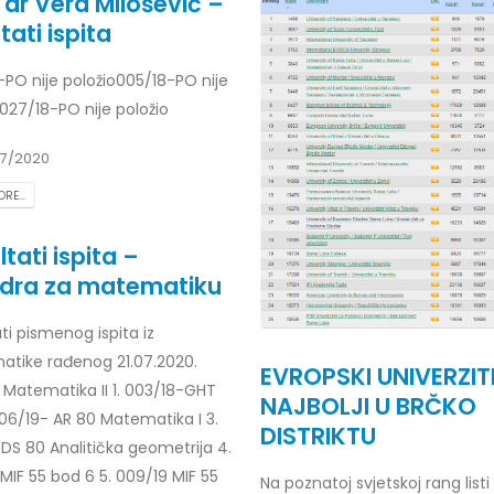
. dr Vera Milošević –
tati ispita
-PO nije položio005/18-PO nije
027/18-PO nije položio
r Dario Galić – rezultati ispita
Obavještenje za javnost 30.07
godine
026
30/07/2026
7/2020
r Sead Rešić – rezultati ispita
RE...
Obavještenje za javnost 30.07
026
godine
tati ispita –
30/07/2026
r Radoslav Galić – rezultati
dra za matematiku
Prof. dr Srđan Marinković – rezu
026
ti pismenog ispita iz
ispita
29/07/2026
tike rađenog 21.07.2020.
dr Jasminka Sadadinović –
EVROPSKI UNIVERZIT
i ispita
 Matematika II 1. 003/18-GHT
NAJBOLJI U BRČKO
Prof. dr Azijada Beganlić – rezu
026
006/19- AR 80 Matematika I 3.
DISTRIKTU
ispita
DS 80 Analitička geometrija 4.
29/07/2026
 Mirnes Avdić – rezultati ispita
MIF 55 bod 6 5. 009/19 MIF 55
Na poznatoj svjetskoj rang listi
026