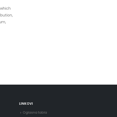
,which
ibution,
ium,
LINKOVI
Oglasna tabla