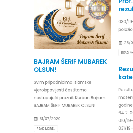
Prof
rezul
030/19
položio
Obavještenje za javnost 30.07.2026.
Prof. d
godine
24/07/2
30/07/2026
28/0
Prof. d
READ MO
Obavještenje za javnost 30.07.2026.
22/07/2
BAJRAM ŠERIF MUBAREK
godine
Rezul
OLSUN!
30/07/2026
Prof. d
kate
ispita
Svim pripadnicima islamske
Prof. dr Srđan Marinković – rezultati
22/07/2
Rezulta
ispita
vjeroispovijesti čestitamo
29/07/2026
matema
nastupajući praznik Kurban Bajram.
Prof. 
rezultat
godine
BAJRAM ŠERIF MUBAREK OLSUN!
Prof. dr Azijada Beganlić – rezultati
22/07/2
64 2. 
ispita
31/07/2020
010/19-
29/07/2026
Doc. dr
031/19-
READ MORE...
20/07/2