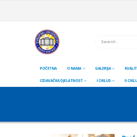
POČETNA
O NAMA
GALERIJA
KVALIT
IZDAVAČKA DJELATNOST
I CIKLUS
II CIKL