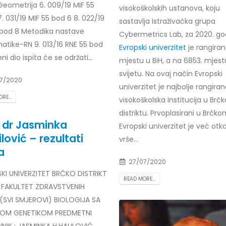
Geometrija 6. 009/19 MIF 55
visokoškolskih ustanova, koju
Prof. dr Esed Karić – rezultati i
. 031/19 MIF 55 bod 6 8. 022/19
25/07/2026
sastavlja Istraživačka grupa
 bod 8 Metodika nastave
Cybermetrics Lab, za 2020. go
tike-RN 9. 013/16 RNE 55 bod
Evropski univerzitet
je rangiran
i dio ispita će se održati...
mjestu u BiH, a na 6853. mjest
svijetu. Na ovaj način Evropski
7/2020
univerzitet je najbolje rangira
RE...
visokoškolska institucija u Brčk
distriktu. Prvoplasirani u Brčk
. dr Jasminka
Evropski univerzitet je već otk
lović – rezultati
vrše...
a
27/07/2020
KI UNIVERZITET BRČKO DISTRIKT
READ MORE...
FAKULTET ZDRAVSTVENIH
(SVI SMJEROVI) BIOLOGIJA SA
OM GENETIKOM PREDMETNI
NIK : JASMINKA H.HALILOVIĆ,