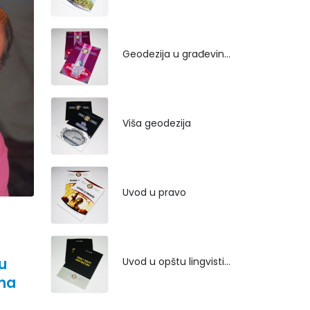
Geodezija u građevinarstvu
Viša geodezija
Uvod u pravo
u
Uvod u opštu lingvistiku
una