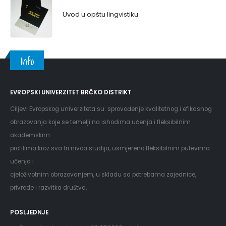
Uvod u opštu lingvistiku
Info
EVROPSKI UNIVERZITET BRČKO DISTRIKT
Ciljevi Evropskog univerziteta su: sprovođenje kvalitetnog i efikasnog
obrazovanja koje se temelji na ishodima učenja i fleksibilnim
akademskim
profilima kroz sva tri nivoa studija, usmjereno fleksibilnim putevima
učenja i
cjeloživotnim obrazovanjem, u skladu sa potrebama zajednice,
privrede i razvitka društva.
POSLJEDNJE