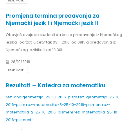
READ MORE...
Promjena termina predavanja za
Njemački jezik I i Njemački jezik II
Obavještavaju se studenti da će se predavanja iz Njemačkog
jezika I održati u četvrtak 03.11.2016. od 09h, a predavanja iz
Njemačkog jezikika II od 10:30h.
28/10/2016
READ MORE...
Rezultati – Katedra za matematiku
rez-analgeometrija-25-10-2016-pism
rez-geometrija-25-10-
2016-pism
rez-matematika-3-25-10-2016-pismeni
rez-
matematika-2-25-10-2016-pismeni
rez-matematika-25-10-
2016-pismeni