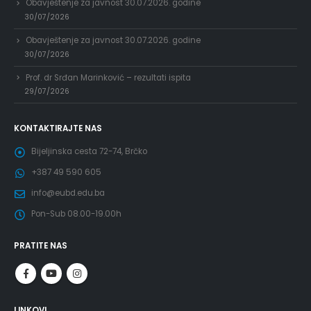
Obavještenje za javnost 30.07.2026. godine
30/07/2026
Obavještenje za javnost 30.07.2026. godine
30/07/2026
Prof. dr Srđan Marinković – rezultati ispita
29/07/2026
KONTAKTIRAJTE NAS
Bijeljinska cesta 72-74, Brčko
+387 49 590 605
info@eubd.edu.ba
Pon-Sub 08.00-19.00h
PRATITE NAS
LINKOVI