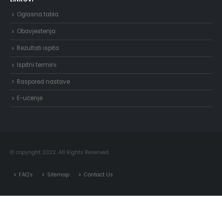
Oglasna tabla
Obavjestenja
Rezultati ispita
Ispitni termini
Raspored nastave
E-učenje
© copyright 2022. All Rights Reserved.
FAQ’s
Sitemap
Contact Us