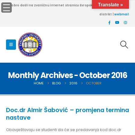
Translate »
Dobro došli na zvaničnu internet stranicu Evropskog univerziteta Brčko
distrikt |
webmail
Monthly Archives - October 2016
HOME
BLOG
2016
OCTOBER
Doc.dr Almir Šabović – promjena termina
nastave
Obavještavaju se studenti da će se predavanja kod doc.dr