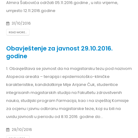
Almira Šabovića održati 05.11.2016.godine , u isto vrijeme,
umjesto 12.11.2016.godine
31/10/2016
READ MORE...
Obavještenje za javnost 29.10.2016.
godine
1. Obavještava se javnost da na magistarsku tezu pod nazivom
Alopecia areata – terapija i epidemiološko-kliničke
karakteristike, kandidatkinje Mije Arijane Ćuk, studentice
integrisanih magistarskih studija na Fakultetu zdravstvenih
nauka, studijski program Farmacija, kao i na izvještaj Komisije
za ocjenu i javnu odbranu magistarske teze, koji su bili na
uvidu javnosti u periodu od 8.10.2016. godine do...
29/10/2016