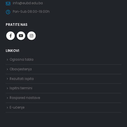
info@eubd.edu.ba
Pon-Sub 08.00-19.00h
PRATITE NAS
LINKOVI
Oglasna tabla
Obavjestenja
Rezultati ispita
Ispitni termini
Raspored nastave
E-učenje