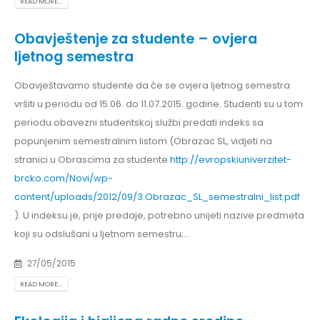
READ MORE...
Obavještenje za studente – ovjera
ljetnog semestra
Obavještavamo studente da će se ovjera ljetnog semestra
vršiti u periodu od 15.06. do 11.07.2015. godine. Studenti su u tom
periodu obavezni studentskoj službi predati indeks sa
popunjenim semestralnim listom (Obrazac SL, vidjeti na
stranici u Obrascima za studente
http://evropskiuniverzitet-
brcko.com/Novi/wp-
content/uploads/2012/09/3.Obrazac_SL_semestralni_list.pdf
). U indeksu je, prije predaje, potrebno unijeti nazive predmeta
koji su odslušani u ljetnom semestru;...
27/05/2015
READ MORE...