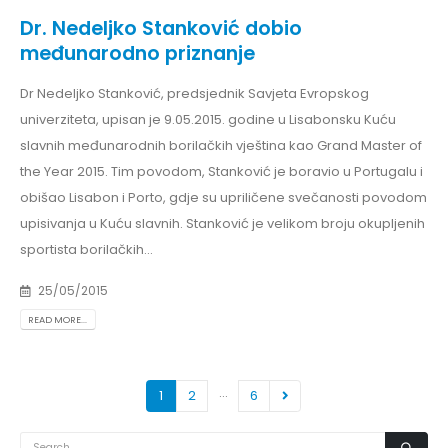
Dr. Nedeljko Stanković dobio
međunarodno priznanje
Dr Nedeljko Stanković, predsjednik Savjeta Evropskog
univerziteta, upisan je 9.05.2015. godine u Lisabonsku Kuću
slavnih međunarodnih borilačkih vještina kao Grand Master of
the Year 2015. Tim povodom, Stanković je boravio u Portugalu i
obišao Lisabon i Porto, gdje su upriličene svečanosti povodom
upisivanja u Kuću slavnih. Stanković je velikom broju okupljenih
sportista borilačkih...
25/05/2015
READ MORE...
…
1
2
6