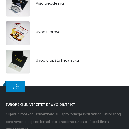
Viša geodezija
Uvod u pravo
Uvod u opštu lingvistiku
Info
EVROPSKI UNIVERZITET BRČKO DISTRIKT
Ciljevi Evropskog univerziteta su: sprovođenje kvalitetnog i efikasnog
obrazovanja koje se temelji na ishodima učenja i fleksibilnim