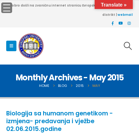
Translate »
Dobro došli na zvaničnu internet stranicu Evropskog univerziteta Brčko
distrikt |
webmail
Monthly Archives - May 2015
HOME
BLOG
2015
MAY
Biologija sa humanom genetikom -
izmjena- predavanja i vježbe
02.06.2015.godine