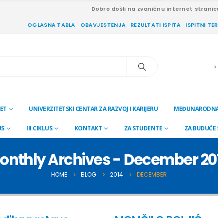
Dobro došli na zvaničnu internet stranic
OGLASNA TABLA
OBAVJESTENJA
REZULTATI ISPITA
ISPITNI TE
ET
UNIVERZITETSKI CENTAR ZA RAZVOJ I KARIJERU
MEĐUNARODNA
US
III CIKLUS
KONTAKT
ZA STUDENTE
ZA BUDUĆE
onthly Archives - December 20
HOME
BLOG
2014
DECEMBER