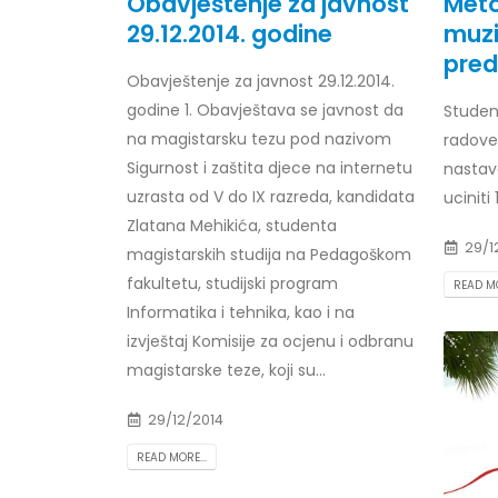
Obavještenje za javnost
Meto
29.12.2014. godine
muzi
pred
Obavještenje za javnost 29.12.2014.
godine 1. Obavještava se javnost da
Obavještenje za javnost 30.07.2026.
Student
Prof. d
godine
24/07/2
na magistarsku tezu pod nazivom
radove
30/07/2026
Sigurnost i zaštita djece na internetu
nastav
Prof. d
uzrasta od V do IX razreda, kandidata
uciniti
Obavještenje za javnost 30.07.2026.
22/07/2
Zlatana Mehikića, studenta
godine
29/1
magistarskih studija na Pedagoškom
30/07/2026
Prof. d
fakultetu, studijski program
READ MO
ispita
Informatika i tehnika, kao i na
Prof. dr Srđan Marinković – rezultati
22/07/2
ispita
izvještaj Komisije za ocjenu i odbranu
29/07/2026
magistarske teze, koji su...
Prof. 
rezultat
Prof. dr Azijada Beganlić – rezultati
22/07/2
29/12/2014
ispita
READ MORE...
29/07/2026
Doc. dr
20/07/2