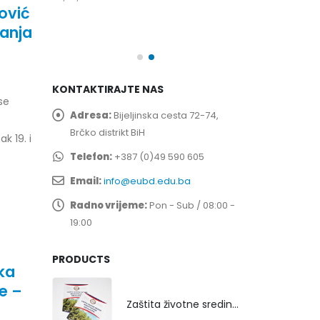
ović
spita
Prof. dr Esed 
25/07/2026
anja
KONTAKTIRAJTE NAS
se
Adresa:
Bijeljinska cesta 72-74,
Brčko distrikt BiH
k 19. i
Telefon:
+387 (0)49 590 605
Email:
info@eubd.edu.ba
Radno vrijeme:
Pon - Sub / 08:00 -
19:00
PRODUCTS
ka
e –
Zaštita životne sredine rekultivacijom odlagališta