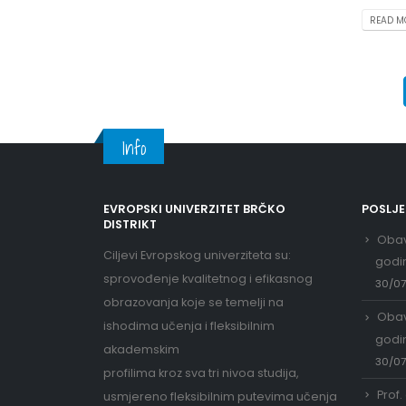
READ MO
Info
EVROPSKI UNIVERZITET BRČKO
POSLJ
DISTRIKT
Obav
Ciljevi Evropskog univerziteta su:
godi
sprovođenje kvalitetnog i efikasnog
30/0
obrazovanja koje se temelji na
Obav
ishodima učenja i fleksibilnim
godi
akademskim
30/0
profilima kroz sva tri nivoa studija,
Prof.
usmjereno fleksibilnim putevima učenja