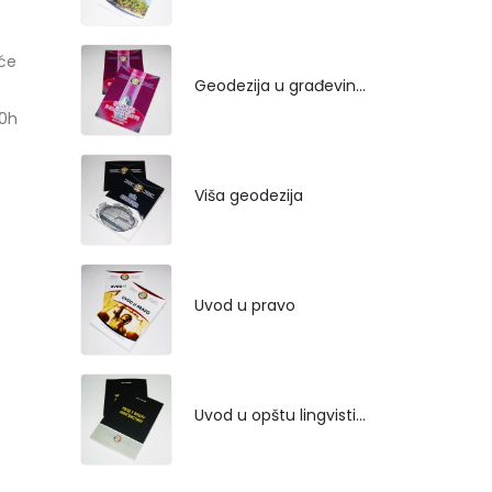
 će
Geodezija u građevinarstvu
00h
Viša geodezija
Uvod u pravo
Uvod u opštu lingvistiku