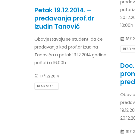
predava
Petak 19.12.2014. –
patofiz
predavanja prof.dr
20.12.
Izudin Tanović
10:00h
Obavještavaju se studenti da će
18/1
predavanja kod prof.dr Izudina
READ MO
Tanovića u petak 19.12.2014.godine
početi u 16:00h
Doc.
prom
17/12/2014
pred
READ MORE...
Obavje
predav
19.12.2
20.12.2
15/1