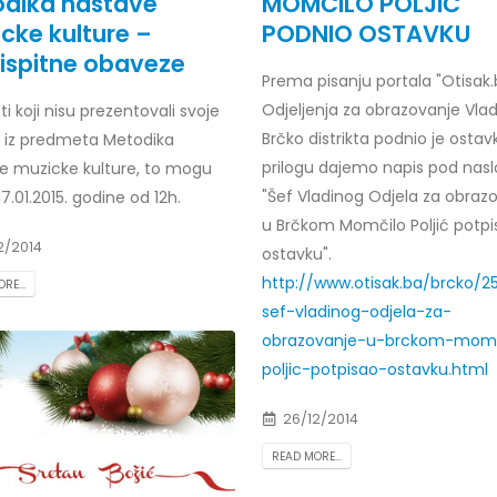
dika nastave
MOMČILO POLJIĆ
cke kulture –
PODNIO OSTAVKU
ispitne obaveze
Prema pisanju portala "Otisak.
Odjeljenja za obrazovanje Vla
i koji nisu prezentovali svoje
r Dario Galić – rezultati ispita
Obavještenje za javnost 30.07
godine
026
Brčko distrikta podnio je ostav
 iz predmeta Metodika
30/07/2026
prilogu dajemo napis pod na
e muzicke kulture, to mogu
r Sead Rešić – rezultati ispita
"Šef Vladinog Odjela za obraz
 17.01.2015. godine od 12h.
Obavještenje za javnost 30.07
026
u Brčkom Momčilo Poljić potp
godine
2/2014
ostavku".
30/07/2026
r Radoslav Galić – rezultati
http://www.otisak.ba/brcko/2
RE...
sef-vladinog-odjela-za-
Prof. dr Srđan Marinković – rezu
026
ispita
obrazovanje-u-brckom-momc
29/07/2026
dr Jasminka Sadadinović –
poljic-potpisao-ostavku.html
i ispita
Prof. dr Azijada Beganlić – rezu
026
26/12/2014
ispita
READ MORE...
29/07/2026
 Mirnes Avdić – rezultati ispita
026