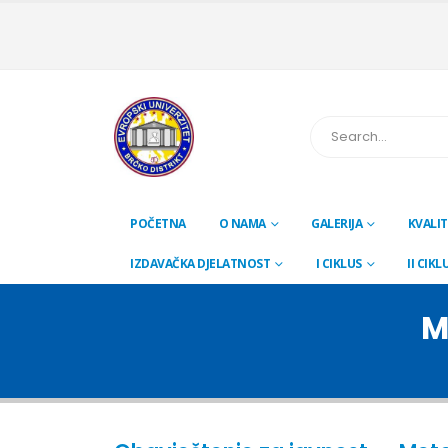
POČETNA
O NAMA
GALERIJA
KVALIT
IZDAVAČKA DJELATNOST
I CIKLUS
II CIKL
M