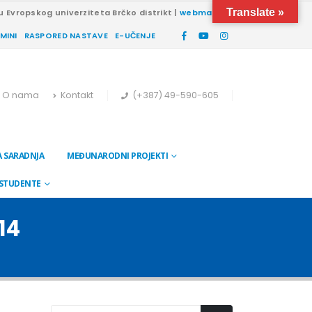
Translate »
u Evropskog univerziteta Brčko distrikt |
webmail
RMINI
RASPORED NASTAVE
E-UČENJE
O nama
Kontakt
(+387) 49-590-605
 SARADNJA
MEĐUNARODNI PROJEKTI
 STUDENTE
14