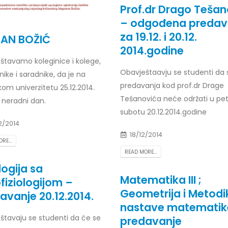
Prof.dr Drago Tešan
Prof. dr Esed Karić – rezultati i
25/07/2026
– odgođena predav
za 19.12. i 20.12.
TAN BOŽIĆ
2014.godine
štavamo koleginice i kolege,
Obavještaavju se studenti da 
ike i saradnike, da je na
predavanja kod prof.dr Drage
om univerzitetu 25.12.2014.
Tešanovića neće održati u peta
 neradni dan.
subotu 20.12.2014.godine
2/2014
18/12/2014
RE...
READ MORE...
logija sa
Matematika III ;
fiziologijom –
Geometrija i Metodi
avanje 20.12.2014.
nastave matematik
štavaju se studenti da će se
predavanje