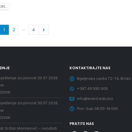
RE...
…
1
2
4
EDNJE
KONTAKTIRAJTE NAS
ještenje za javnost 30.07.2026.
Bijeljinska cesta 72-74, Brčko
ne
+387 49 590 605
7/2026
info@eubd.edu.ba
ještenje za javnost 30.07.2026.
Pon-Sub 08.00-19.00h
ne
7/2026
PRATITE NAS
 dr Srđan Marinković – rezultati