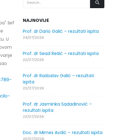
NAJNOVIJE
ba" šef
de
.2026.
Prof. dr Dario Galić – rezultati ispita
Obavještenje
godine
24/07/2026
ku. U
30/07/2026
slovom
Prof. dr Sead Rešić – rezultati ispita
ovanje
.2026.
Obavještenje
22/07/2026
isao
godine
30/07/2026
Prof. dr Radoslav Galić – rezultati
5789-
ispita
ltati
Prof. dr Srđa
22/07/2026
ispita
ilo-
29/07/2026
Prof. dr Jasminka Sadadinović –
rezultati ispita
ltati
Prof. dr Azij
22/07/2026
ispita
29/07/2026
Doc. dr Mirnes Avdić – rezultati ispita
20/07/2026