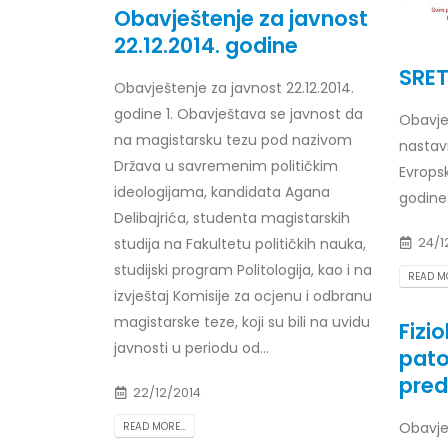
Obavještenje za javnost
Prof. dr Esed Karić – rezultati ispita
25/07/2026
22.12.2014. godine
SRE
Obavještenje za javnost 22.12.2014.
godine 1. Obavještava se javnost da
Obavje
na magistarsku tezu pod nazivom
nastavn
Država u savremenim političkim
Evropsk
ideologijama, kandidata Agana
godine
Delibajrića, studenta magistarskih
studija na Fakultetu političkih nauka,
24/1
studijski program Politologija, kao i na
READ MO
izvještaj Komisije za ocjenu i odbranu
magistarske teze, koji su bili na uvidu
Fizio
javnosti u periodu od...
pato
pred
22/12/2014
Obavje
READ MORE...