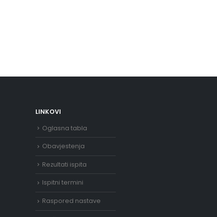
LINKOVI
Oglasna tabla
Obavjestenja
Rezultati ispita
Ispitni termini
Raspored nastave