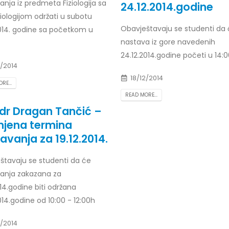
nja iz predmeta Fiziologija sa
24.12.2014.godine
iologijom održati u subotu
Obavještavaju se studenti da
2014. godine sa početkom u
nastava iz gore navedenih
24.12.2014.godine početi u 14:
2/2014
18/12/2014
RE...
READ MORE...
dr Dragan Tančić –
jena termina
avanja za 19.12.2014.
štavaju se studenti da će
anja zakazana za
014.godine biti održana
014.godine od 10:00 - 12:00h
2/2014