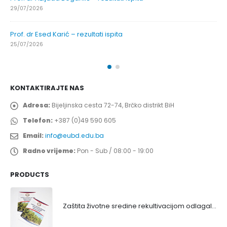
29/07/2026
Prof. dr Esed Karić – rezultati ispita
25/07/2026
KONTAKTIRAJTE NAS
Adresa:
Bijeljinska cesta 72-74, Brčko distrikt BiH
Telefon:
+387 (0)49 590 605
Email:
info@eubd.edu.ba
Radno vrijeme:
Pon - Sub / 08:00 - 19:00
PRODUCTS
Zaštita životne sredine rekultivacijom odlagališta