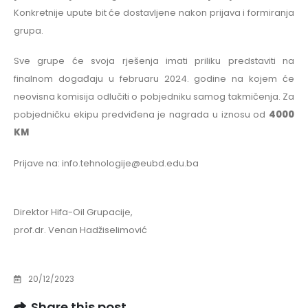
Konkretnije upute bit će dostavljene nakon prijava i formiranja
grupa.
Sve grupe će svoja rješenja imati priliku predstaviti na
finalnom događaju u februaru 2024. godine na kojem će
neovisna komisija odlučiti o pobjedniku samog takmičenja. Za
pobjedničku ekipu predviđena je nagrada u iznosu od
4000
KM
Prijave na: info.tehnologije@eubd.edu.ba
Direktor Hifa-Oil Grupacije,
prof.dr. Venan Hadžiselimović
20/12/2023
Share this post