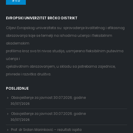
EVROPSKI UNIVERZITET BRČKO DISTRIKT
Ciljevi Evropskog univerziteta su: sprovođenje kvalitetnog i efikasnog
obrazovanja koje se temelji na ishodima učenja i fleksibilnim
akademskim
profilima kroz sva tri nivoa studija, usmjereno fleksibilnim putevima
učenja i
cjeloživotnim obrazovanjem, u skladu sa potrebama zajednice,
privrede i razvitka društva.
POSLJEDNJE
Obavještenje za javnost 30.07.2026. godine
30/07/2026
Obavještenje za javnost 30.07.2026. godine
30/07/2026
Prof. dr Srđan Marinković – rezultati ispita