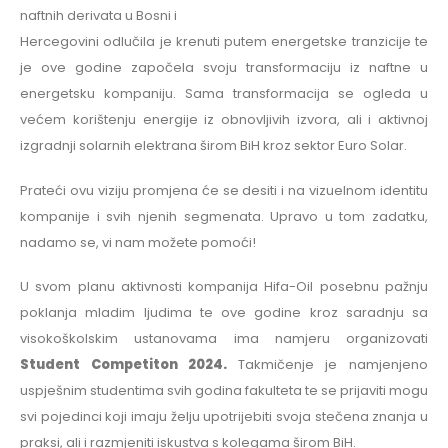
naftnih derivata u Bosni i
Hercegovini odlučila je krenuti putem energetske tranzicije te
je ove godine započela svoju transformaciju iz naftne u
energetsku kompaniju. Sama transformacija se ogleda u
većem korištenju energije iz obnovljivih izvora, ali i aktivnoj
izgradnji solarnih elektrana širom BiH kroz sektor Euro Solar.
Prateći ovu viziju promjena će se desiti i na vizuelnom identitu
kompanije i svih njenih segmenata. Upravo u tom zadatku,
nadamo se, vi nam možete pomoći!
U svom planu aktivnosti kompanija Hifa-Oil posebnu pažnju
poklanja mladim ljudima te ove godine kroz saradnju sa
visokoškolskim ustanovama ima namjeru organizovati
Student Competiton 2024.
Takmičenje je namjenjeno
uspješnim studentima svih godina fakulteta te se prijaviti mogu
svi pojedinci koji imaju želju upotrijebiti svoja stečena znanja u
praksi, ali i razmjeniti iskustva s kolegama širom BiH.