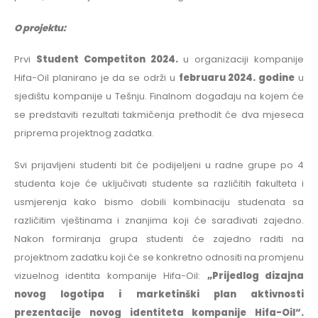
O projektu:
Prvi
Student Competiton 2024.
u organizaciji kompanije
Hifa-Oil planirano je da se održi u
februaru 2024. godine
u
sjedištu kompanije u Tešnju. Finalnom događaju na kojem će
se predstaviti rezultati takmičenja prethodit će dva mjeseca
priprema projektnog zadatka.
Svi prijavljeni studenti bit će podijeljeni u radne grupe po 4
studenta koje će uključivati studente sa različitih fakulteta i
usmjerenja kako bismo dobili kombinaciju studenata sa
različitim vještinama i znanjima koji će sarađivati zajedno.
Nakon formiranja grupa studenti će zajedno raditi na
projektnom zadatku koji će se konkretno odnositi na promjenu
vizuelnog identita kompanije Hifa-Oil:
„Prijedlog dizajna
novog logotipa i marketinški plan aktivnosti
prezentacije novog identiteta kompanije Hifa-Oil“.