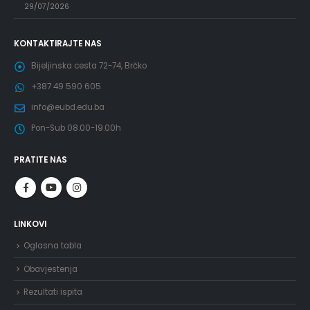
29/07/2026
KONTAKTIRAJTE NAS
Bijeljinska cesta 72-74, Brčko
+387 49 590 605
info@eubd.edu.ba
Pon-Sub 08.00-19.00h
PRATITE NAS
LINKOVI
Oglasna tabla
Obavjestenja
Rezultati ispita