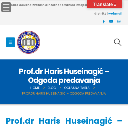
Translate »
Dobro došli na zvaničnu internet stranicu Evropskog univerziteta Brčko
distrikt |
webmail
Prof.dr Haris Huseinagić –
Odgoda predavanja
HOME
BLOG
OGLASNA TABLA
PROF.DR HARIS HUSEINAGIĆ – ODGODA PREDAVANJA
Prof.dr Haris Huseinagić –