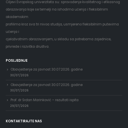
Ciljevi Evropskog univerziteta su: sprovođenje kvalitetnog i efikasnog
obrazovanja koje se temelji na ishodima učenja i fleksibilnim
akademskim
profilima kroz sva tri nivoa studija, usmjereno fleksibilnim putevima
učenja i
cjeloživotnim obrazovanjem, u skladu sa potrebama zajednice,
privrede i razvitka društva.
POSLJEDNJE
Obavještenje za javnost 30.07.2026. godine
30/07/2026
Obavještenje za javnost 30.07.2026. godine
30/07/2026
Prof. dr Srđan Marinković – rezultati ispita
29/07/2026
KONTAKTIRAJTE NAS