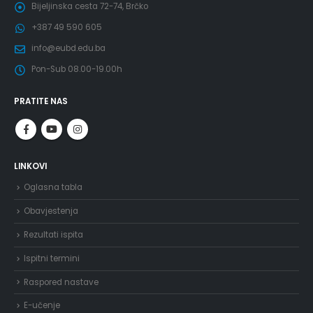
Bijeljinska cesta 72-74, Brčko
+387 49 590 605
info@eubd.edu.ba
Pon-Sub 08.00-19.00h
PRATITE NAS
LINKOVI
Oglasna tabla
Obavjestenja
Rezultati ispita
Ispitni termini
Raspored nastave
E-učenje