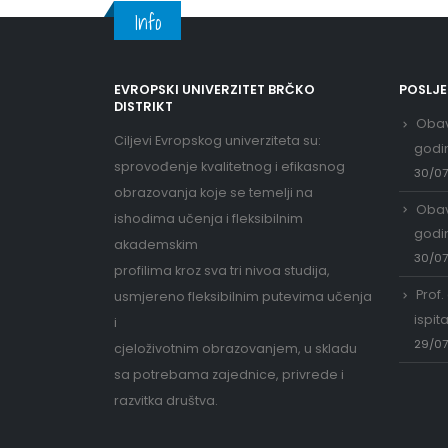
Info
EVROPSKI UNIVERZITET BRČKO
POSLJ
DISTRIKT
Obav
Ciljevi Evropskog univerziteta su:
godi
sprovođenje kvalitetnog i efikasnog
30/0
obrazovanja koje se temelji na
Obav
ishodima učenja i fleksibilnim
godi
akademskim
30/0
profilima kroz sva tri nivoa studija,
Prof.
usmjereno fleksibilnim putevima učenja
ispit
i
29/0
cjeloživotnim obrazovanjem, u skladu
sa potrebama zajednice, privrede i
razvitka društva.