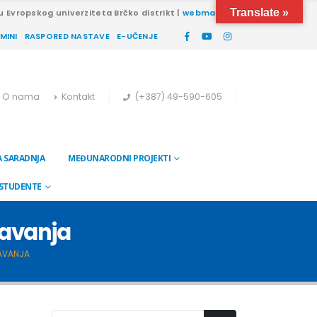
Translate »
u Evropskog univerziteta Brčko distrikt |
webmail
RMINI
RASPORED NASTAVE
E-UČENJE
O nama
Kontakt
(+387) 49-590-605
 SARADNJA
MEĐUNARODNI PROJEKTI
 STUDENTE
davanja
DAVANJA