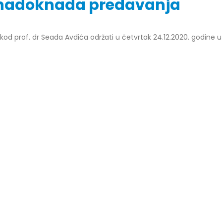
– nadoknada predavanja
od prof. dr Seada Avdića održati u četvrtak 24.12.2020. godine u
r Dario Galić – rezultati ispita
Obavještenje za javnost 30.07
godine
026
30/07/2026
r Sead Rešić – rezultati ispita
Obavještenje za javnost 30.07
026
godine
30/07/2026
r Radoslav Galić – rezultati
Prof. dr Srđan Marinković – rezu
026
ispita
29/07/2026
dr Jasminka Sadadinović –
i ispita
Prof. dr Azijada Beganlić – rezu
026
ispita
29/07/2026
 Mirnes Avdić – rezultati ispita
026