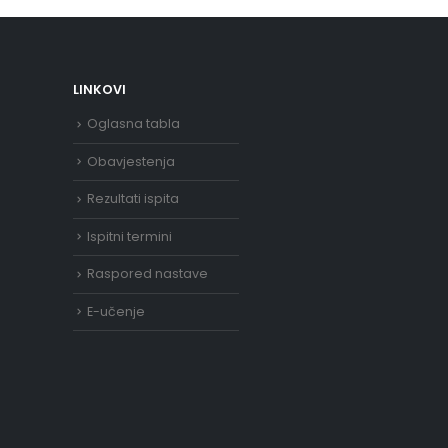
LINKOVI
Oglasna tabla
Obavjestenja
Rezultati ispita
Ispitni termini
Raspored nastave
E-učenje