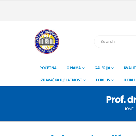
POČETNA
O NAMA
GALERIJA
KVALIT
IZDAVAČKA DJELATNOST
I CIKLUS
II CIKL
Prof. 
HOME