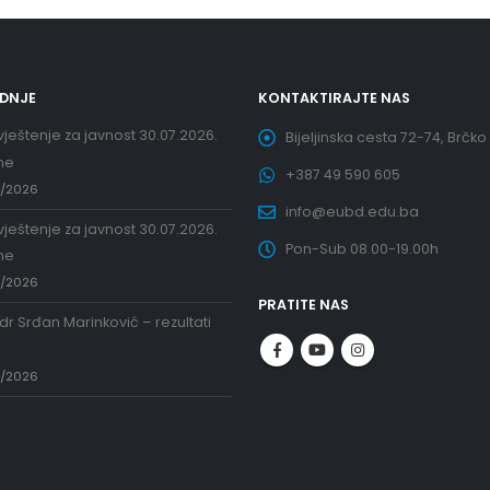
EDNJE
KONTAKTIRAJTE NAS
ještenje za javnost 30.07.2026.
Bijeljinska cesta 72-74, Brčko
ne
+387 49 590 605
7/2026
info@eubd.edu.ba
ještenje za javnost 30.07.2026.
Pon-Sub 08.00-19.00h
ne
7/2026
PRATITE NAS
 dr Srđan Marinković – rezultati
a
7/2026