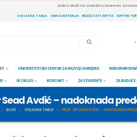
Dobro došli na zvaničnu internet stranic
OGLASNA TABLA
OBAVJESTENJA
REZULTATI ISPITA
ISPITNI TE
ET
UNIVERZITETSKI CENTAR ZA RAZVOJ I KARIJERU
MEĐUNARODNA
US
III CIKLUS
KONTAKT
ZA STUDENTE
ZA BUDUĆE
dr Sead Avdić – nadoknada pre
BLOG
OGLASNA TABLA
PROF. DR SEAD AVDIĆ – NADOKNADA PRE