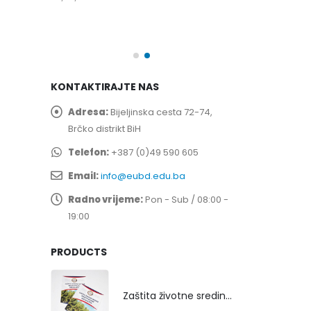
spita
Prof. dr Esed 
25/07/2026
KONTAKTIRAJTE NAS
Adresa:
Bijeljinska cesta 72-74,
Brčko distrikt BiH
Telefon:
+387 (0)49 590 605
Email:
info@eubd.edu.ba
Radno vrijeme:
Pon - Sub / 08:00 -
19:00
PRODUCTS
Zaštita životne sredine rekultivacijom odlagališta