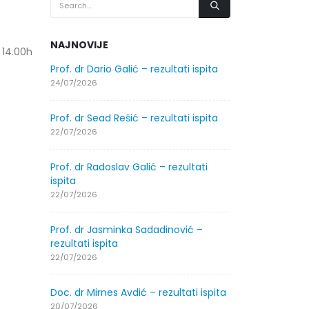
NAJNOVIJE
 14.00h
.2026.
Prof. dr Dario Galić – rezultati ispita
Obavještenje
godine
24/07/2026
30/07/2026
Prof. dr Sead Rešić – rezultati ispita
.2026.
Obavještenje
22/07/2026
godine
30/07/2026
Prof. dr Radoslav Galić – rezultati
ispita
ltati
Prof. dr Srđa
22/07/2026
ispita
29/07/2026
Prof. dr Jasminka Sadadinović –
rezultati ispita
ltati
Prof. dr Azij
22/07/2026
ispita
29/07/2026
Doc. dr Mirnes Avdić – rezultati ispita
20/07/2026