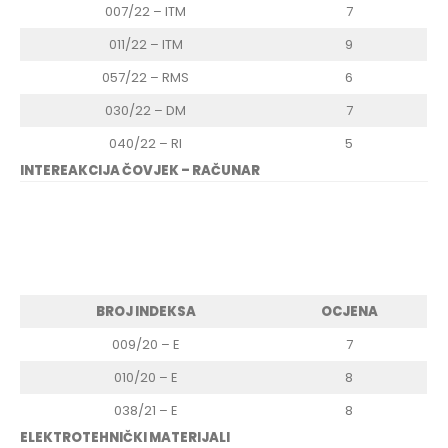
007/22 – ITM
7
011/22 – ITM
9
057/22 – RMS
6
030/22 – DM
7
040/22 – RI
5
INTEREAKCIJA ČOVJEK – RAČUNAR
BROJ INDEKSA
OCJENA
009/20 – E
7
010/20 – E
8
038/21 – E
8
ELEKTROTEHNIČKI MATERIJALI