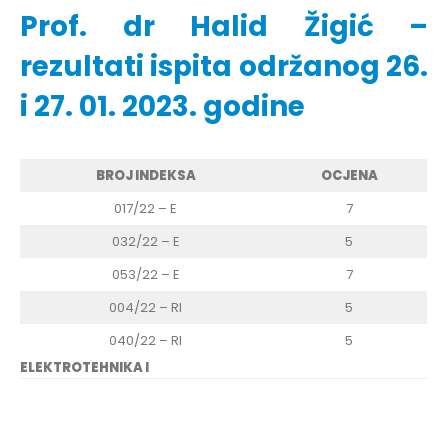
Prof. dr Halid Žigić –
rezultati ispita održanog 26.
i 27. 01. 2023. godine
BROJ INDEKSA
OCJENA
017/22 – E
7
032/22 – E
5
053/22 – E
7
004/22 – RI
5
040/22 – RI
5
ELEKTROTEHNIKA I