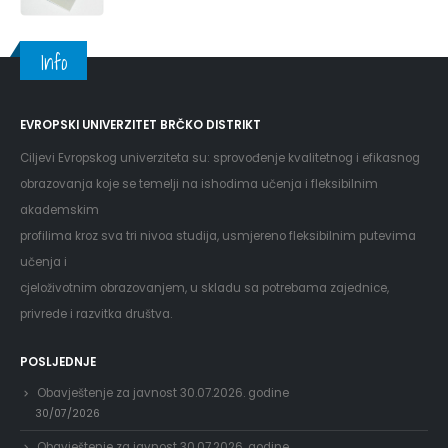
Info
EVROPSKI UNIVERZITET BRČKO DISTRIKT
Ciljevi Evropskog univerziteta su: sprovođenje kvalitetnog i efikasnog
obrazovanja koje se temelji na ishodima učenja i fleksibilnim
akademskim
profilima kroz sva tri nivoa studija, usmjereno fleksibilnim putevima
učenja i
cjeloživotnim obrazovanjem, u skladu sa potrebama zajednice,
privrede i razvitka društva.
POSLJEDNJE
Obavještenje za javnost 30.07.2026. godine
30/07/2026
Obavještenje za javnost 30.07.2026. godine