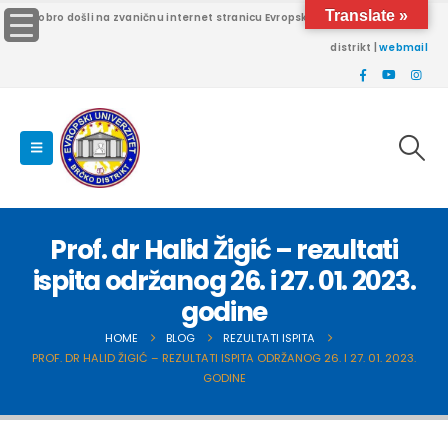
Translate »
Dobro došli na zvaničnu internet stranicu Evropskog univerziteta Brčko
distrikt |
webmail
Prof. dr Halid Žigić – rezultati
ispita održanog 26. i 27. 01. 2023.
godine
HOME
BLOG
REZULTATI ISPITA
PROF. DR HALID ŽIGIĆ – REZULTATI ISPITA ODRŽANOG 26. I 27. 01. 2023.
GODINE