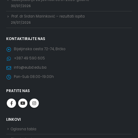
30/07/2026
Prof. dr Srđan Marinković – rezultati ispita
29/07/2026
KONTAKTIRAJTE NAS
Bijeljinska cesta 72-74, Brčko
+387 49 590 605
info@eubd.edu.ba
Pon-Sub 08.00-19.00h
PRATITE NAS
LINKOVI
Oglasna tabla