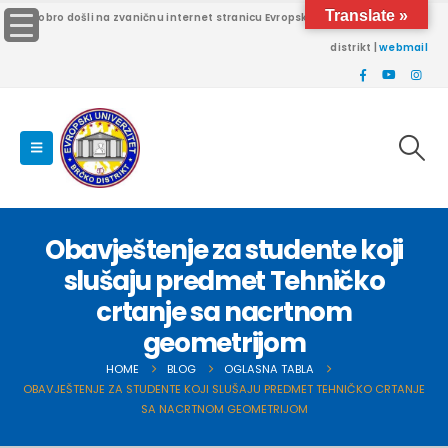
Translate »
Dobro došli na zvaničnu internet stranicu Evropskog univerziteta Brčko
distrikt |
webmail
Obavještenje za studente koji
slušaju predmet Tehničko
crtanje sa nacrtnom
geometrijom
HOME
BLOG
OGLASNA TABLA
OBAVJEŠTENJE ZA STUDENTE KOJI SLUŠAJU PREDMET TEHNIČKO CRTANJE
SA NACRTNOM GEOMETRIJOM