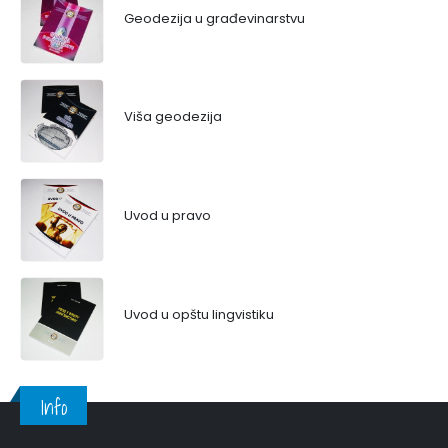
Geodezija u građevinarstvu
Viša geodezija
Uvod u pravo
Uvod u opštu lingvistiku
Info