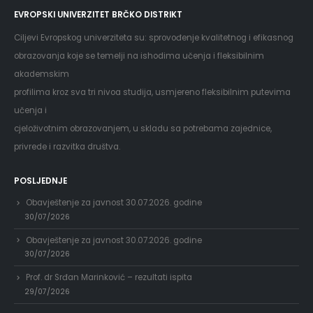
EVROPSKI UNIVERZITET BRČKO DISTRIKT
Ciljevi Evropskog univerziteta su: sprovođenje kvalitetnog i efikasnog
obrazovanja koje se temelji na ishodima učenja i fleksibilnim
akademskim
profilima kroz sva tri nivoa studija, usmjereno fleksibilnim putevima
učenja i
cjeloživotnim obrazovanjem, u skladu sa potrebama zajednice,
privrede i razvitka društva.
POSLJEDNJE
Obavještenje za javnost 30.07.2026. godine
30/07/2026
Obavještenje za javnost 30.07.2026. godine
30/07/2026
Prof. dr Srđan Marinković – rezultati ispita
29/07/2026