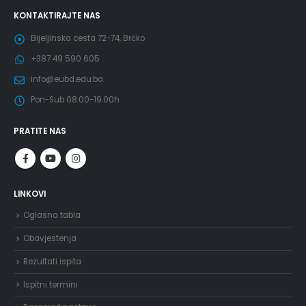
KONTAKTIRAJTE NAS
Bijeljinska cesta 72-74, Brčko
+387 49 590 605
info@eubd.edu.ba
Pon-Sub 08.00-19.00h
PRATITE NAS
LINKOVI
Oglasna tabla
Obavjestenja
Rezultati ispita
Ispitni termini