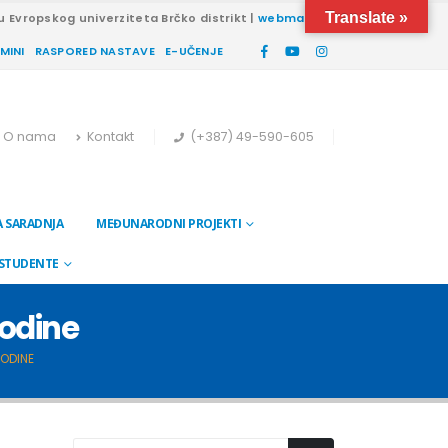
Translate »
u Evropskog univerziteta Brčko distrikt |
webmail
RMINI
RASPORED NASTAVE
E-UČENJE
O nama
Kontakt
(+387) 49-590-605
 SARADNJA
MEĐUNARODNI PROJEKTI
 STUDENTE
godine
GODINE