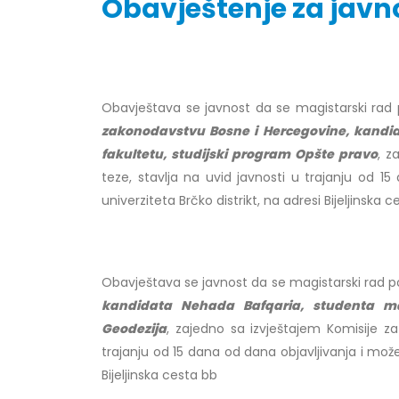
Obavještenje za javno
Obavještenje za javnost 30.07.2026.
Prof. d
godine
Obavještava se javnost da se magistarski ra
24/07/2
30/07/2026
zakonodavstvu Bosne i Hercegovine
, kandi
Prof. d
fakultetu, studijski program Opšte pravo
, z
Obavještenje za javnost 30.07.2026.
22/07/2
teze, stavlja na uvid javnosti u trajanju od 15
godine
univerziteta Brčko distrikt, na adresi Bijeljinska c
30/07/2026
Prof. d
ispita
Prof. dr Srđan Marinković – rezultati
22/07/2
ispita
Obavještava se javnost da se magistarski rad
29/07/2026
Prof. 
kandidata Nehada Bafqaria, studenta mag
rezultat
Geodezija
, zajedno sa izvještajem Komisije z
Prof. dr Azijada Beganlić – rezultati
22/07/2
ispita
trajanju od 15 dana od dana objavljivanja i može 
29/07/2026
Bijeljinska cesta bb
Doc. dr
20/07/2