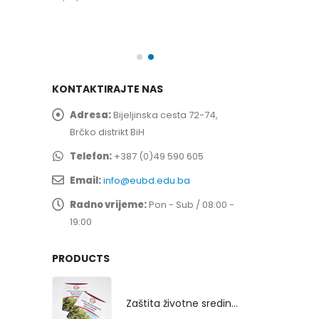
spita
Prof. dr Esed 
25/07/2026
KONTAKTIRAJTE NAS
Adresa:
Bijeljinska cesta 72-74,
Brčko distrikt BiH
Telefon:
+387 (0)49 590 605
Email:
info@eubd.edu.ba
Radno vrijeme:
Pon - Sub / 08:00 -
19:00
PRODUCTS
Zaštita životne sredine rekultivacijom odlagališta