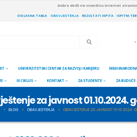
Dobro došli na zvaničnu internet stranic
OGLASNA TABLA
OBAVJESTENJA
REZULTATI ISPITA
ISPITNI TE
ET
UNIVERZITETSKI CENTAR ZA RAZVOJ I KARIJERU
MEĐUNARODNA
US
III CIKLUS
KONTAKT
ZA STUDENTE
ZA BUDUĆE
eštenje za javnost 01.10.2024. 
BLOG
OBAVJESTENJA
OBAVJEŠTENJE ZA JAVNOST 01.10.2024. 