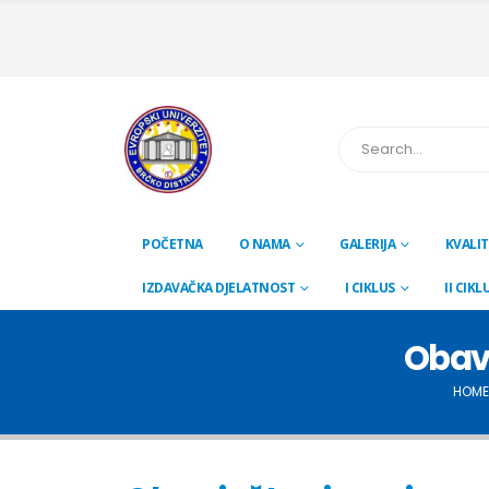
POČETNA
O NAMA
GALERIJA
KVALIT
IZDAVAČKA DJELATNOST
I CIKLUS
II CIKL
Obavj
HOME