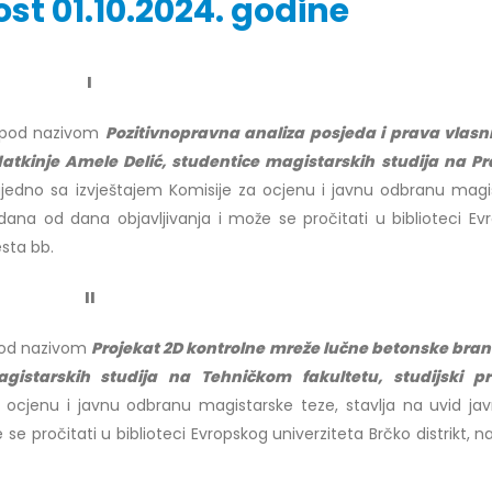
st 01.10.2024. godine
I
r Dario Galić – rezultati ispita
Obavještenje za javnost 30.07
godine
d pod nazivom
Pozitivnopravna analiza posjeda i prava vlasn
026
30/07/2026
datkinje Amele Delić, studentice magistarskih studija na 
r Sead Rešić – rezultati ispita
ajedno sa izvještajem Komisije za ocjenu i javnu odbranu magi
Obavještenje za javnost 30.07
026
 dana od dana objavljivanja i može se pročitati u biblioteci Ev
godine
esta bb.
30/07/2026
r Radoslav Galić – rezultati
II
Prof. dr Srđan Marinković – rezu
026
ispita
 pod nazivom
Projekat 2D kontrolne mreže lučne betonske bran
29/07/2026
dr Jasminka Sadadinović –
istarskih studija na Tehničkom fakultetu, studijski p
i ispita
a ocjenu i javnu odbranu magistarske teze, stavlja na uvid jav
Prof. dr Azijada Beganlić – rezu
026
ispita
se pročitati u biblioteci Evropskog univerziteta Brčko distrikt, n
29/07/2026
 Mirnes Avdić – rezultati ispita
026