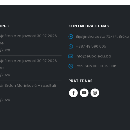
EDNJE
KONTAKTIRAJTE NAS
ještenje za javnost 30.07.2026.
Bijeljinska cesta 72-74, Brčko
ne
+387 49 590 605
7/2026
info@eubd.edu.ba
ještenje za javnost 30.07.2026.
Pon-Sub 08.00-19.00h
ne
7/2026
PRATITE NAS
 dr Srđan Marinković – rezultati
a
7/2026