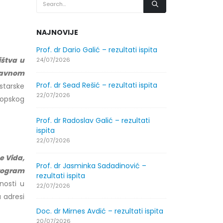
NAJNOVIJE
.2026.
Prof. dr Dario Galić – rezultati ispita
Obavještenje
godine
ištva u
24/07/2026
30/07/2026
Pravnom
Prof. dr Sead Rešić – rezultati ispita
starske
.2026.
Obavještenje
22/07/2026
ropskog
godine
30/07/2026
Prof. dr Radoslav Galić – rezultati
ispita
ltati
Prof. dr Srđa
22/07/2026
ispita
e Vida,
29/07/2026
Prof. dr Jasminka Sadadinović –
rogram
rezultati ispita
nosti u
ltati
Prof. dr Azij
22/07/2026
ispita
a adresi
29/07/2026
Doc. dr Mirnes Avdić – rezultati ispita
20/07/2026