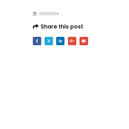
Prof. dr Esed Karić – rezultati ispita
25/07/2026
01/10/2024
Share this post