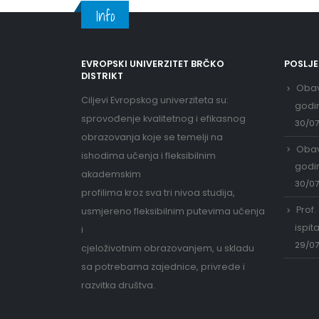
Info
EVROPSKI UNIVERZITET BRČKO
POSLJ
DISTRIKT
Obav
Ciljevi Evropskog univerziteta su:
godi
sprovođenje kvalitetnog i efikasnog
30/0
obrazovanja koje se temelji na
Obav
ishodima učenja i fleksibilnim
godi
akademskim
30/0
profilima kroz sva tri nivoa studija,
Prof.
usmjereno fleksibilnim putevima učenja
ispit
i
29/0
cjeloživotnim obrazovanjem, u skladu
sa potrebama zajednice, privrede i
razvitka društva.