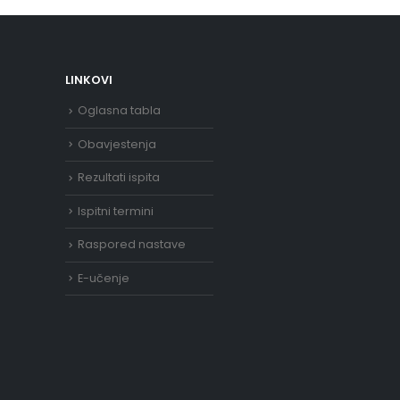
LINKOVI
Oglasna tabla
Obavjestenja
Rezultati ispita
Ispitni termini
Raspored nastave
E-učenje