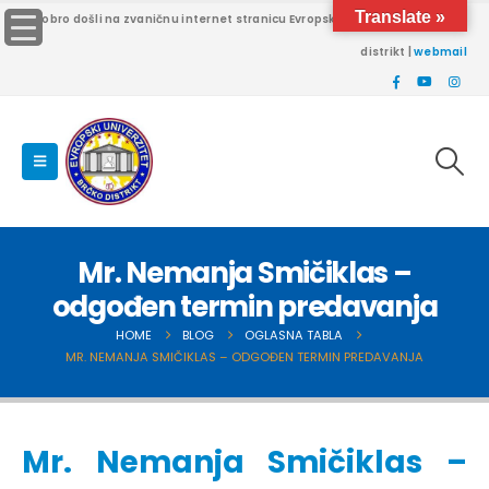
Translate »
Dobro došli na zvaničnu internet stranicu Evropskog univerziteta Brčko
distrikt |
webmail
Mr. Nemanja Smičiklas –
odgođen termin predavanja
HOME
BLOG
OGLASNA TABLA
MR. NEMANJA SMIČIKLAS – ODGOĐEN TERMIN PREDAVANJA
Mr. Nemanja Smičiklas –