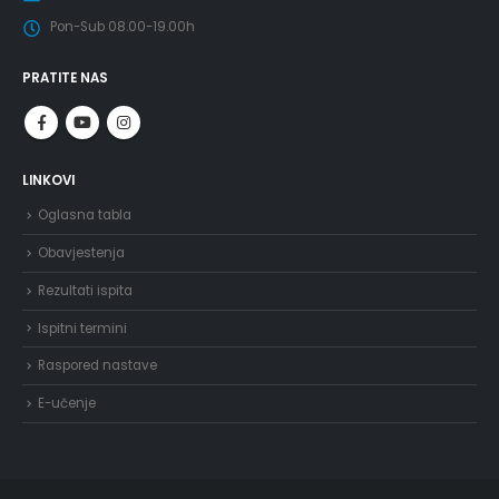
Pon-Sub 08.00-19.00h
PRATITE NAS
LINKOVI
Oglasna tabla
Obavjestenja
Rezultati ispita
Ispitni termini
Raspored nastave
E-učenje