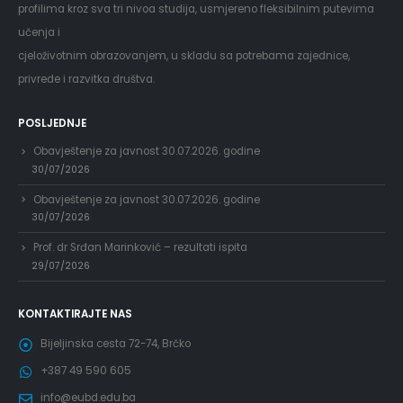
profilima kroz sva tri nivoa studija, usmjereno fleksibilnim putevima
učenja i
cjeloživotnim obrazovanjem, u skladu sa potrebama zajednice,
privrede i razvitka društva.
POSLJEDNJE
Obavještenje za javnost 30.07.2026. godine
30/07/2026
Obavještenje za javnost 30.07.2026. godine
30/07/2026
Prof. dr Srđan Marinković – rezultati ispita
29/07/2026
KONTAKTIRAJTE NAS
Bijeljinska cesta 72-74, Brčko
+387 49 590 605
info@eubd.edu.ba