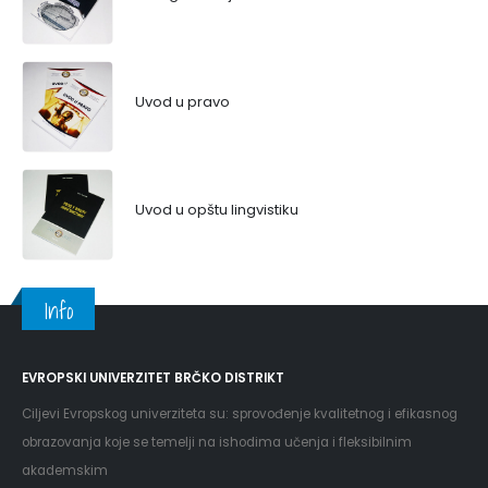
Uvod u pravo
Uvod u opštu lingvistiku
Info
EVROPSKI UNIVERZITET BRČKO DISTRIKT
Ciljevi Evropskog univerziteta su: sprovođenje kvalitetnog i efikasnog
obrazovanja koje se temelji na ishodima učenja i fleksibilnim
akademskim