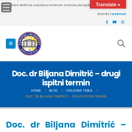
Translate »
Dobro došli na zvaničnu internet stranicu Evropskog univerziteta Brčko
distrikt |
webmail
Doc. dr Biljana Dimitrić – drugi
ispitni termin
HOME
BLOG
OGLASNA TABLA
DOC. DR BILJANA DIMITRIĆ – DRUGI ISPITNI TERMIN
Doc. dr Biljana Dimitrić –