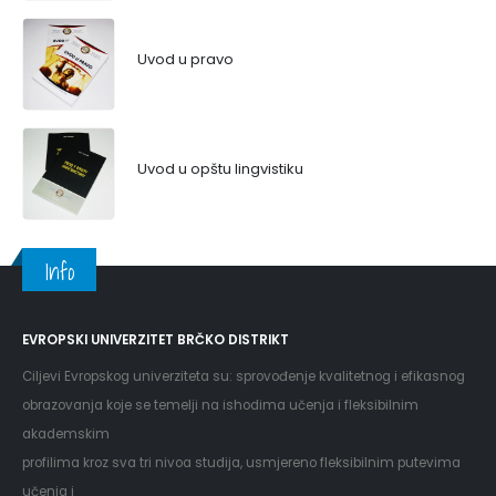
Uvod u pravo
Uvod u opštu lingvistiku
Info
EVROPSKI UNIVERZITET BRČKO DISTRIKT
Ciljevi Evropskog univerziteta su: sprovođenje kvalitetnog i efikasnog
obrazovanja koje se temelji na ishodima učenja i fleksibilnim
akademskim
profilima kroz sva tri nivoa studija, usmjereno fleksibilnim putevima
učenja i