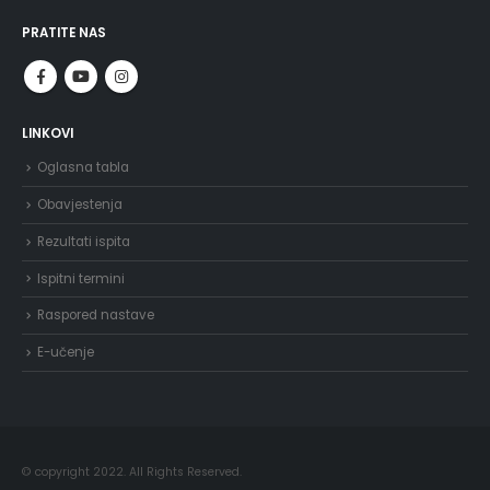
PRATITE NAS
LINKOVI
Oglasna tabla
Obavjestenja
Rezultati ispita
Ispitni termini
Raspored nastave
E-učenje
© copyright 2022. All Rights Reserved.