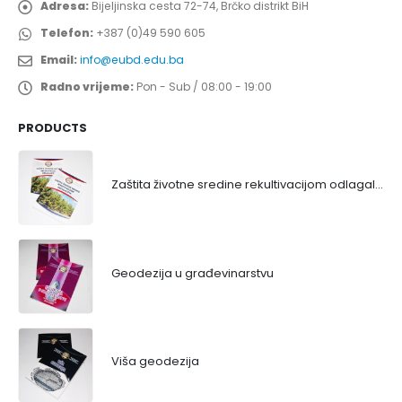
Adresa:
Bijeljinska cesta 72-74, Brčko distrikt BiH
Telefon:
+387 (0)49 590 605
Email:
info@eubd.edu.ba
Radno vrijeme:
Pon - Sub / 08:00 - 19:00
PRODUCTS
Zaštita životne sredine rekultivacijom odlagališta
Geodezija u građevinarstvu
Viša geodezija