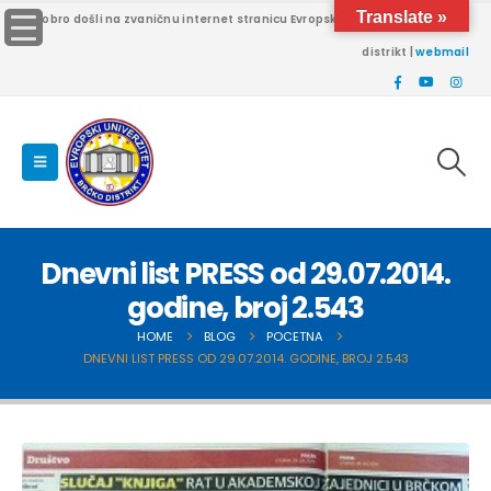
Translate »
Dobro došli na zvaničnu internet stranicu Evropskog univerziteta Brčko
distrikt |
webmail
Dnevni list PRESS od 29.07.2014.
godine, broj 2.543
HOME
BLOG
POCETNA
DNEVNI LIST PRESS OD 29.07.2014. GODINE, BROJ 2.543