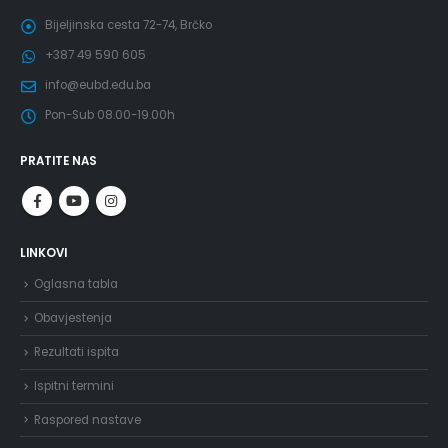
Bijeljinska cesta 72-74, Brčko
+387 49 590 605
info@eubd.edu.ba
Pon-Sub 08.00-19.00h
PRATITE NAS
LINKOVI
Oglasna tabla
Obavjestenja
Rezultati ispita
Ispitni termini
Raspored nastave