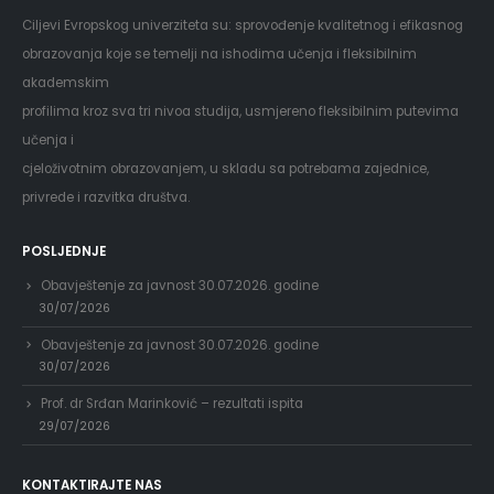
Ciljevi Evropskog univerziteta su: sprovođenje kvalitetnog i efikasnog
obrazovanja koje se temelji na ishodima učenja i fleksibilnim
akademskim
profilima kroz sva tri nivoa studija, usmjereno fleksibilnim putevima
učenja i
cjeloživotnim obrazovanjem, u skladu sa potrebama zajednice,
privrede i razvitka društva.
POSLJEDNJE
Obavještenje za javnost 30.07.2026. godine
30/07/2026
Obavještenje za javnost 30.07.2026. godine
30/07/2026
Prof. dr Srđan Marinković – rezultati ispita
29/07/2026
KONTAKTIRAJTE NAS