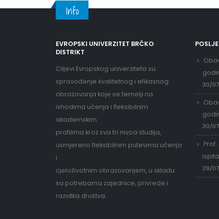
Info
EVROPSKI UNIVERZITET BRČKO
POSLJ
DISTRIKT
Obav
Ciljevi Evropskog univerziteta su:
godi
sprovođenje kvalitetnog i efikasnog
30/0
obrazovanja koje se temelji na
Obav
ishodima učenja i fleksibilnim
godi
akademskim
30/0
profilima kroz sva tri nivoa studija,
Prof.
usmjereno fleksibilnim putevima učenja
ispit
i
29/0
cjeloživotnim obrazovanjem, u skladu
sa potrebama zajednice, privrede i
razvitka društva.