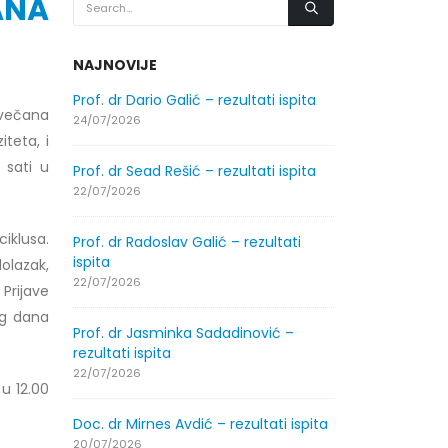
ANA
NAJNOVIJE
.2026.
Prof. dr Dario Galić – rezultati ispita
Obavještenje
svečana
godine
24/07/2026
teta, i
30/07/2026
 sati u
Prof. dr Sead Rešić – rezultati ispita
.2026.
Obavještenje
22/07/2026
godine
30/07/2026
ciklusa.
Prof. dr Radoslav Galić – rezultati
ispita
olazak,
ltati
Prof. dr Srđa
22/07/2026
 Prijave
ispita
og dana
29/07/2026
Prof. dr Jasminka Sadadinović –
.
rezultati ispita
ltati
Prof. dr Azij
22/07/2026
 u 12.00
ispita
29/07/2026
Doc. dr Mirnes Avdić – rezultati ispita
20/07/2026