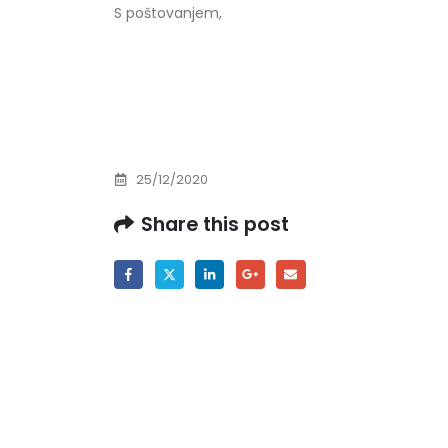
S poštovanjem,
Prof. dr Esed Karić – rezultati ispita
25/07/2026
25/12/2020
Share this post