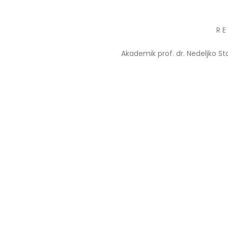
Prof. dr Esed Karić – rezultati i
25/07/2026
R E
Akademik prof. dr. Nedeljko St