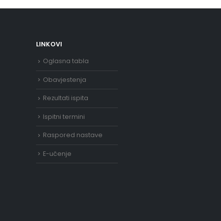
LINKOVI
Oglasna tabla
Obavjestenja
Rezultati ispita
Ispitni termini
Raspored nastave
E-učenje