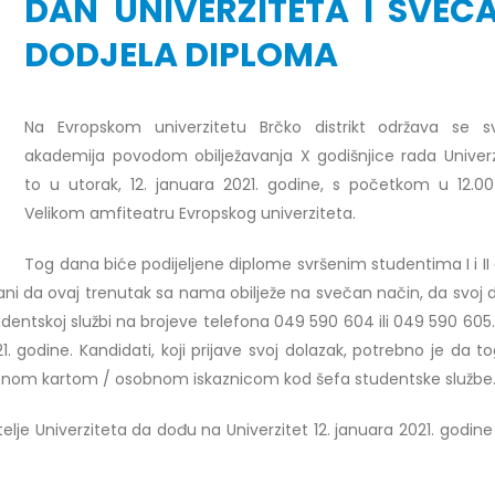
DAN UNIVERZITETA I SVEČ
DODJELA DIPLOMA
r Dario Galić – rezultati ispita
Obavještenje za javnost 30.07
Na Evropskom univerzitetu Brčko distrikt održava se 
godine
026
akademija povodom obilježavanja X godišnjice rada Univerzi
30/07/2026
to u utorak, 12. januara 2021. godine, s početkom u 12.00
r Sead Rešić – rezultati ispita
Obavještenje za javnost 30.07
026
Velikom amfiteatru Evropskog univerziteta.
godine
30/07/2026
Tog dana biće podijeljene diplome svršenim studentima I i II 
r Radoslav Galić – rezultati
ni da ovaj trenutak sa nama obilježe na svečan način, da svoj d
Prof. dr Srđan Marinković – rezu
026
udentskoj službi na brojeve telefona 049 590 604 ili 049 590 605.
ispita
. godine. Kandidati, koji prijave svoj dolazak, potrebno je da t
29/07/2026
dr Jasminka Sadadinović –
a ličnom kartom / osobnom iskaznicom kod šefa studentske službe
i ispita
Prof. dr Azijada Beganlić – rezu
026
elje Univerziteta da dođu na Univerzitet 12. januara 2021. godine
ispita
29/07/2026
 Mirnes Avdić – rezultati ispita
026