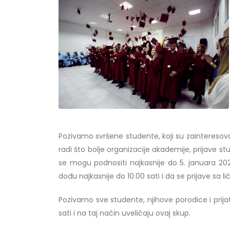
Obavještenje za javnost 30.07.2026.
Prof. d
godine
24/07/2
30/07/2026
Prof. d
Obavještenje za javnost 30.07.2026.
22/07/2
godine
30/07/2026
Prof. d
ispita
Pozivamo svršene studente, koji su zainteresova
Prof. dr Srđan Marinković – rezultati
22/07/2
radi što bolje organizacije akademije, prijave st
ispita
se mogu podnositi najkasnije do 5. januara 2021
29/07/2026
Prof. 
dođu najkasnije do 10.00 sati i da se prijave s
rezultat
Prof. dr Azijada Beganlić – rezultati
22/07/2
Pozivamo sve studente, njihove porodice i prijat
ispita
sati i na taj način uveličaju ovaj skup.
29/07/2026
Doc. dr
20/07/2