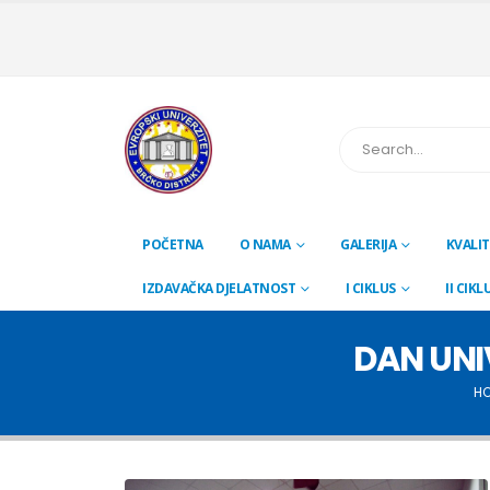
POČETNA
O NAMA
GALERIJA
KVALIT
IZDAVAČKA DJELATNOST
I CIKLUS
II CIKL
DAN UNI
H