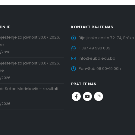
EDNJE
KONTAKTIRAJTE NAS
ještenje za javnost 30.07.2026.
Bijeljinska cesta 72-74, Brčko
ne
+387 49 590 605
7/2026
info@eubd.edu.ba
ještenje za javnost 30.07.2026.
Pon-Sub 08.00-19.00h
ne
7/2026
PRATITE NAS
 dr Srđan Marinković – rezultati
a
7/2026