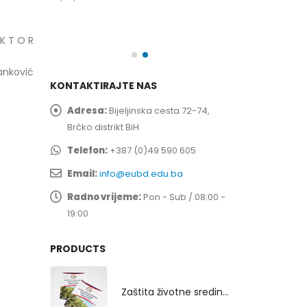
spita
Prof. dr Esed 
25/07/2026
 K T O R
anković
KONTAKTIRAJTE NAS
Adresa:
Bijeljinska cesta 72-74,
Brčko distrikt BiH
Telefon:
+387 (0)49 590 605
Email:
info@eubd.edu.ba
Radno vrijeme:
Pon - Sub / 08:00 -
19:00
PRODUCTS
Zaštita životne sredine rekultivacijom odlagališta