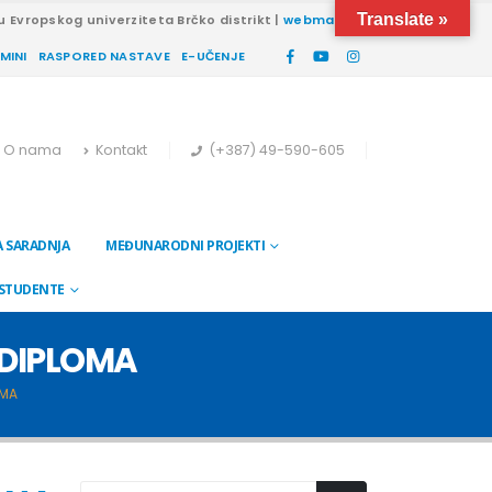
Translate »
u Evropskog univerziteta Brčko distrikt |
webmail
RMINI
RASPORED NASTAVE
E-UČENJE
O nama
Kontakt
(+387) 49-590-605
 SARADNJA
MEĐUNARODNI PROJEKTI
 STUDENTE
 DIPLOMA
OMA