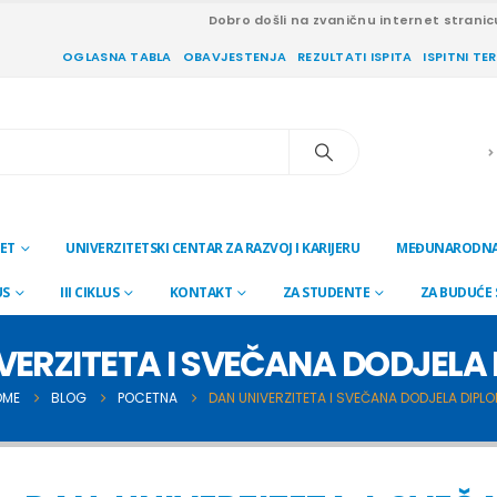
Dobro došli na zvaničnu internet stranic
OGLASNA TABLA
OBAVJESTENJA
REZULTATI ISPITA
ISPITNI TE
ET
UNIVERZITETSKI CENTAR ZA RAZVOJ I KARIJERU
MEĐUNARODNA
US
III CIKLUS
KONTAKT
ZA STUDENTE
ZA BUDUĆE
VERZITETA I SVEČANA DODJELA
OME
BLOG
POCETNA
DAN UNIVERZITETA I SVEČANA DODJELA DIPL