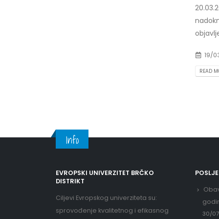
20.03.
nadokn
objavlj
19/0
READ MO
Info
EVROPSKI UNIVERZITET BRČKO
POSLJ
DISTRIKT
Obav
Ciljevi Evropskog univerziteta su:
godi
sprovođenje kvalitetnog i efikasnog
30/0