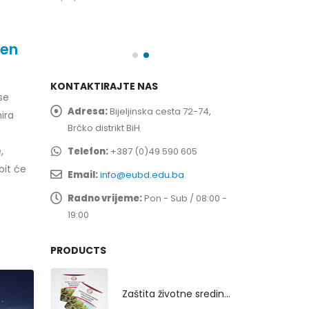
spita
Prof. dr Esed 
25/07/2026
đen
KONTAKTIRAJTE NAS
se
Adresa:
Bijeljinska cesta 72-74,
ira
Brčko distrikt BiH
,
Telefon:
+387 (0)49 590 605
bit će
Email:
info@eubd.edu.ba
Radno vrijeme:
Pon - Sub / 08:00 -
19:00
PRODUCTS
Zaštita životne sredine rekultivacijom odlagališta