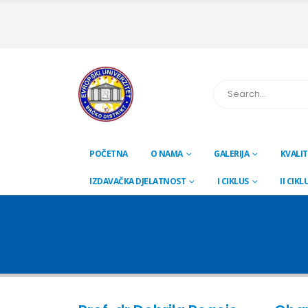
POČETNA
O NAMA
GALERIJA
KVALIT
IZDAVAČKA DJELATNOST
I CIKLUS
II CIKL