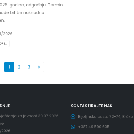
2026. godine, odgađaju. Termin
ade bit će naknadno
en.
3/2026
RE...
1
2
3
EDNJE
KONTAKTIRAJTE NAS
ještenje za javnost 30.07.2026.
Bijeljinska cesta 72-74, Brčko
ne
+387 49 590 605
7/2026