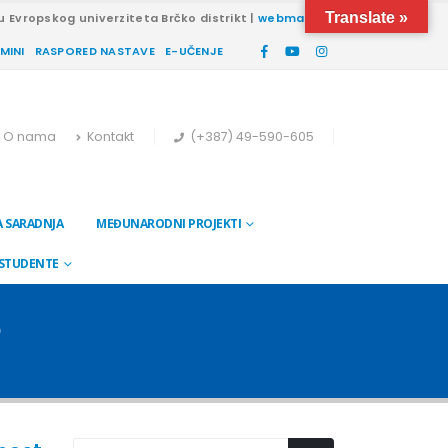
Translate »
u Evropskog univerziteta Brčko distrikt |
webmail
RMINI
RASPORED NASTAVE
E-UČENJE
O nama
Kontakt
(+387) 49-590-605
 SARADNJA
MEĐUNARODNI PROJEKTI
 STUDENTE
6