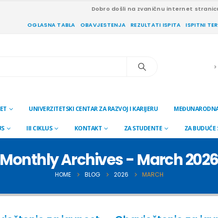
Dobro došli na zvaničnu internet stranic
OGLASNA TABLA
OBAVJESTENJA
REZULTATI ISPITA
ISPITNI TE
ET
UNIVERZITETSKI CENTAR ZA RAZVOJ I KARIJERU
MEĐUNARODNA
US
III CIKLUS
KONTAKT
ZA STUDENTE
ZA BUDUĆE
Monthly Archives - March 202
HOME
BLOG
2026
MARCH