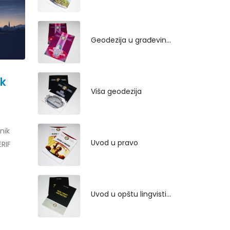
Geodezija u građevinarstvu
ek
Viša geodezija
nik
Uvod u pravo
RIF
Uvod u opštu lingvistiku