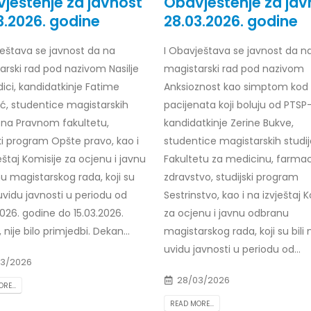
ještenje za javnost
Obavještenje za jav
3.2026. godine
28.03.2026. godine
ještava se javnost da na
I Obavještava se javnost da n
arski rad pod nazivom Nasilje
magistarski rad pod nazivom
r Dario Galić – rezultati ispita
Obavještenje za javnost 30.07
godine
026
ici, kandidatkinje Fatime
Anksioznost kao simptom kod
30/07/2026
ić, studentice magistarskih
pacijenata koji boluju od PTSP
r Sead Rešić – rezultati ispita
a na Pravnom fakultetu,
kandidatkinje Zerine Bukve,
Obavještenje za javnost 30.07
026
ki program Opšte pravo, kao i
studentice magistarskih studi
godine
eštaj Komisije za ocjenu i javnu
Fakultetu za medicinu, farmaci
30/07/2026
r Radoslav Galić – rezultati
u magistarskog rada, koji su
zdravstvo, studijski program
 uvidu javnosti u periodu od
Sestrinstvo, kao i na izvještaj 
Prof. dr Srđan Marinković – rezu
026
ispita
026. godine do 15.03.2026.
za ocjenu i javnu odbranu
29/07/2026
 nije bilo primjedbi. Dekan...
dr Jasminka Sadadinović –
magistarskog rada, koji su bili 
i ispita
uvidu javnosti u periodu od...
Prof. dr Azijada Beganlić – rezu
026
3/2026
ispita
28/03/2026
RE...
29/07/2026
 Mirnes Avdić – rezultati ispita
READ MORE...
026