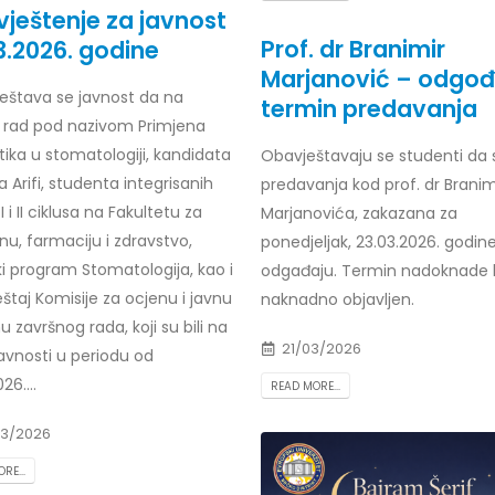
ještenje za javnost
Prof. dr Esed Karić – rezultati i
25/07/2026
Prof. dr Branimir
3.2026. godine
Marjanović – odgo
ještava se javnost da na
termin predavanja
i rad pod nazivom Primjena
tika u stomatologiji, kandidata
Obavještavaju se studenti da 
 Arifi, studenta integrisanih
predavanja kod prof. dr Branim
I i II ciklusa na Fakultetu za
Marjanovića, zakazana za
u, farmaciju i zdravstvo,
ponedjeljak, 23.03.2026. godine
ki program Stomatologija, kao i
odgađaju. Termin nadoknade 
eštaj Komisije za ocjenu i javnu
naknadno objavljen.
 završnog rada, koji su bili na
21/03/2026
avnosti u periodu od
26....
READ MORE...
3/2026
RE...