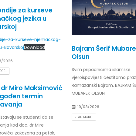
endije za kurseve
ačkog jezika u
rskoj
dije-za-kurseve-njemackog-
Bajram Šerif Mubar
-u-Bavarskoj
Download
Olsun
3/2026
Svim pripadnicima islamske
RE...
vjeroispovijesti čestitamo praz
Ramazanski Bajram. BAJRAM ŠE
 dr Miro Maksimović
MUBAREK OLSUN
gođen termin
avanja
19/03/2026
štavaju se studenti da se
READ MORE...
anja kod doc. dr Mire
ovića, zakazana za petak,