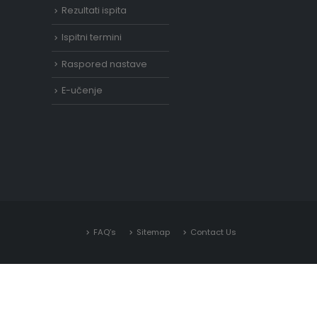
Rezultati ispita
Ispitni termini
Raspored nastave
E-učenje
FAQ’s
Sitemap
Contact Us