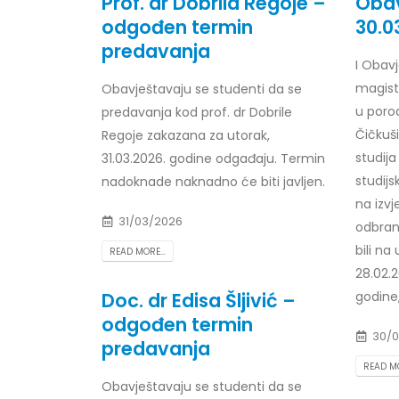
Prof. dr Dobrila Regoje –
Obav
odgođen termin
30.0
predavanja
I Obav
magist
Obavještavaju se studenti da se
Obavještenje za javnost 30.07.2026.
Prof. d
godine
24/07/2
u porod
predavanja kod prof. dr Dobrile
30/07/2026
Čičkuš
Regoje zakazana za utorak,
Prof. d
studij
31.03.2026. godine odgađaju. Termin
Obavještenje za javnost 30.07.2026.
22/07/2
studijs
nadoknade naknadno će biti javljen.
godine
na izvj
30/07/2026
Prof. d
31/03/2026
odbran
ispita
bili na
Prof. dr Srđan Marinković – rezultati
22/07/2
READ MORE...
ispita
28.02.2
29/07/2026
Doc. dr Edisa Šljivić –
godine,
Prof. 
rezultat
odgođen termin
Prof. dr Azijada Beganlić – rezultati
22/07/2
30/0
predavanja
ispita
READ MO
29/07/2026
Doc. dr
Obavještavaju se studenti da se
20/07/2