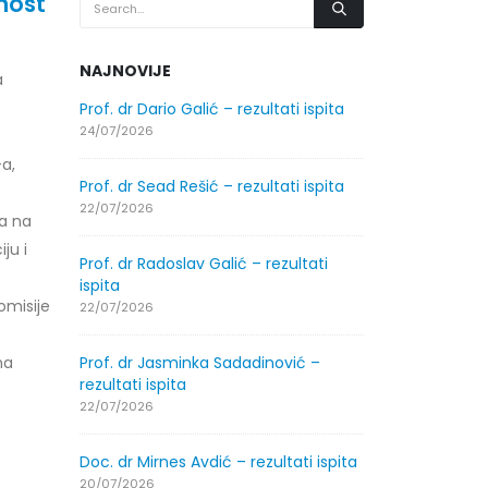
nost
NAJNOVIJE
a
.2026.
Prof. dr Dario Galić – rezultati ispita
Obavještenje
godine
24/07/2026
30/07/2026
-a,
Prof. dr Sead Rešić – rezultati ispita
.2026.
Obavještenje
22/07/2026
ja na
godine
ju i
30/07/2026
Prof. dr Radoslav Galić – rezultati
ispita
Komisije
ltati
Prof. dr Srđa
22/07/2026
ispita
29/07/2026
na
Prof. dr Jasminka Sadadinović –
rezultati ispita
ltati
Prof. dr Azij
22/07/2026
ispita
29/07/2026
Doc. dr Mirnes Avdić – rezultati ispita
20/07/2026