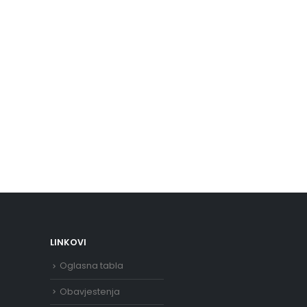
LINKOVI
Oglasna tabla
Obavjestenja