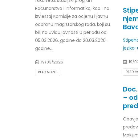
fakultetu, studijski program
Računarstvo i informatika, kao i na
Stip
izvještaj Komisije za ocjenu i javnu
njem
odbranu magistarskog rada, koji su
Bava
bili na uvidu javnosti u periodu od
Stipen
05.03.2026. godine do 20.03.2026.
jezika
godine,...
19/0
19/03/2026
READ MO
READ MORE...
Doc.
– od
pred
Obavje
predav
Maksim