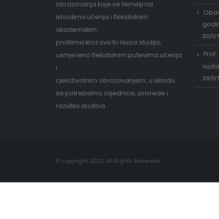
obrazovanja koje se temelji na
Obav
ishodima učenja i fleksibilnim
godi
akademskim
30/0
profilima kroz sva tri nivoa studija,
Prof.
usmjereno fleksibilnim putevima učenja
ispit
i
29/0
cjeloživotnim obrazovanjem, u skladu
sa potrebama zajednice, privrede i
razvitka društva.
© copyright 2022. All Rights Reserved.