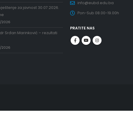
info@eubd.edu.ba
ještenje za javnost 30.07.2026.
Pon-Sub 08.00-19.00h
ne
7/2026
PRATITE NAS
 dr Srđan Marinković – rezultati
a
7/2026