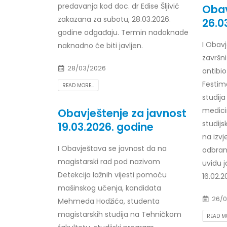
predavanja kod doc. dr Edise Šljivić
Obav
Prof. dr Esed Karić – rezultati ispita
zakazana za subotu, 28.03.2026.
25/07/2026
26.0
godine odgađaju. Termin nadoknade
I Obav
naknadno će biti javljen.
završn
28/03/2026
antibio
Festima
READ MORE...
studija 
medicin
Obavještenje za javnost
studijs
19.03.2026. godine
na izvj
I Obavještava se javnost da na
odbranu
magistarski rad pod nazivom
uvidu j
Detekcija lažnih vijesti pomoću
16.02.20
mašinskog učenja, kandidata
26/0
Mehmeda Hodžića, studenta
magistarskih studija na Tehničkom
READ MO