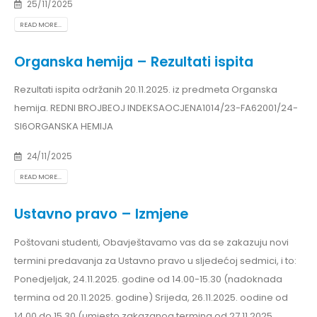
25/11/2025
READ MORE...
Organska hemija – Rezultati ispita
Rezultati ispita održanih 20.11.2025. iz predmeta Organska
hemija. REDNI BROJBEOJ INDEKSAOCJENA1014/23-FA62001/24-
SI6ORGANSKA HEMIJA
24/11/2025
READ MORE...
Ustavno pravo – Izmjene
Poštovani studenti, Obavještavamo vas da se zakazuju novi
termini predavanja za Ustavno pravo u sljedećoj sedmici, i to:
Ponedjeljak, 24.11.2025. godine od 14.00-15.30 (nadoknada
termina od 20.11.2025. godine) Srijeda, 26.11.2025. oodine od
14.00 do 15.30 (umjesto zakazanog termina od 27.11.2025.