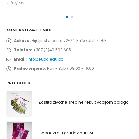
25/07/2026
KONTAKTIRAJTE NAS
Adresa:
Bijeljinska cesta 72-74, Brčko distrikt BiH
Telefon:
+387 (0)49 590 605
Email:
info@eubd.edu.ba
Radno vrijeme:
Pon - Sub / 08:00 - 19:00
PRODUCTS
Zaštita životne sredine rekultivacijom odlagališta
Geodezija u građevinarstvu