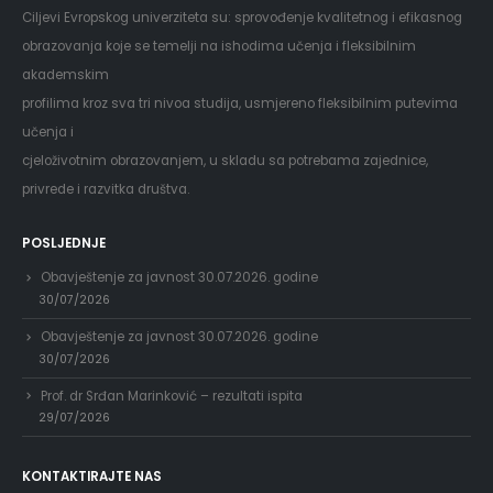
Ciljevi Evropskog univerziteta su: sprovođenje kvalitetnog i efikasnog
obrazovanja koje se temelji na ishodima učenja i fleksibilnim
akademskim
profilima kroz sva tri nivoa studija, usmjereno fleksibilnim putevima
učenja i
cjeloživotnim obrazovanjem, u skladu sa potrebama zajednice,
privrede i razvitka društva.
POSLJEDNJE
Obavještenje za javnost 30.07.2026. godine
30/07/2026
Obavještenje za javnost 30.07.2026. godine
30/07/2026
Prof. dr Srđan Marinković – rezultati ispita
29/07/2026
KONTAKTIRAJTE NAS