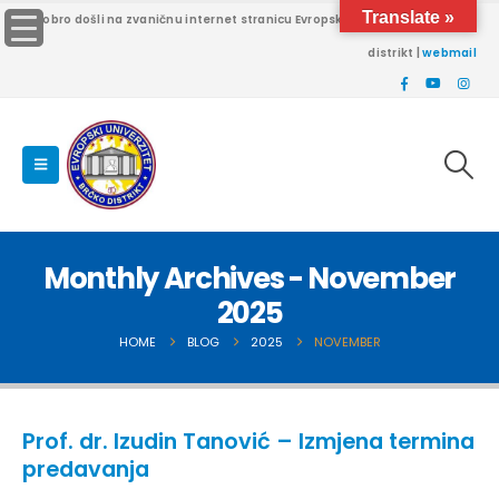
Translate »
Dobro došli na zvaničnu internet stranicu Evropskog univerziteta Brčko
distrikt |
webmail
Monthly Archives - November
2025
HOME
BLOG
2025
NOVEMBER
Prof. dr. Izudin Tanović – Izmjena termina
predavanja