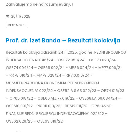
Zahvaljujemo se na razumijevanju!
26/11/2025
READ MORE...
Prof. dr. Izet Banda – Rezultati kolokvija
Rezultati kolokvija održanih 24.11.2025. godine. REDNI BROJBROJ
INDEKSAOCJENA1.046/24 – OSE72.058/24 – OSE73.023/24 –
OSE74.004/24 – OSE65.002/24 - MP86.024/24 – MP77.006/24
– RR78.016/24 – MP79.028/24 – RR710.010/24 -
MP6MEĐUNARODNA EKONOMIJA REDNI BROJBROJ
INDEKSAOCJENA1.022/22 – OSE52.A.S.63.022/23 – OP74.016/23
– OP65.018/22 – OSE66.M.L.77.019/22 – OSE68.I.A.69.034/24 –
OSE610.001/22 - RR1011.013/23 – BP612.011/23 - OP6JAVNE
FINANSIJE REDNI BROJBROJ INDEKSAOCJENA1.022/22 –
OSE62.029/25 – OSE63.019/22...