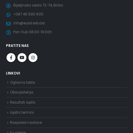
Bijeljinska cesta 72-74, Brčko
+387 49 590 605
info@eubd.edu.ba
Pon-Sub 08.00-19.00h
PRATITE NAS
LINKOVI
Oglasna tabla
Obavjestenja
Rezultati ispita
Ispitni termini
Raspored nastave
E-učenje