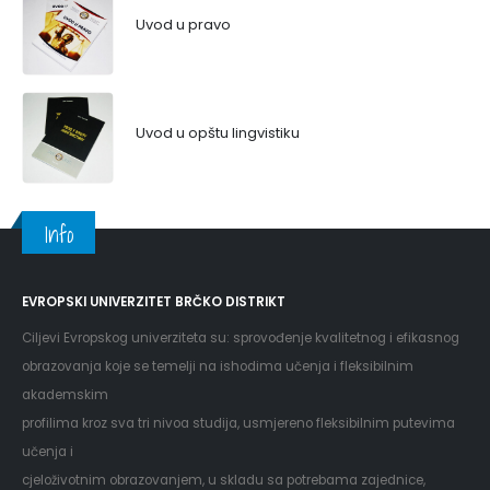
Uvod u pravo
Uvod u opštu lingvistiku
Info
EVROPSKI UNIVERZITET BRČKO DISTRIKT
Ciljevi Evropskog univerziteta su: sprovođenje kvalitetnog i efikasnog
obrazovanja koje se temelji na ishodima učenja i fleksibilnim
akademskim
profilima kroz sva tri nivoa studija, usmjereno fleksibilnim putevima
učenja i
cjeloživotnim obrazovanjem, u skladu sa potrebama zajednice,