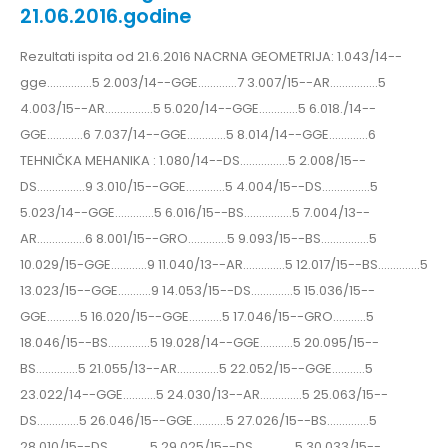
21.06.2016.godine
Rezultati ispita od 21.6.2016 NACRNA GEOMETRIJA: 1.043/14--
gge...............5 2.003/14--GGE.............7 3.007/15--AR................5
4.003/15--AR................5 5.020/14--GGE.............5 6.018./14--
GGE............6 7.037/14--GGE.............5 8.014/14--GGE.............6
TEHNIČKA MEHANIKA : 1.080/14--DS................5 2.008/15--
DS................9 3.010/15--GGE.............5 4.004/15--DS................5
5.023/14--GGE.............5 6.016/15--BS................5 7.004/13--
AR................6 8.001/15--GRO.............5 9.093/15--BS................5
10.029/15-GGE............9 11.040/13--AR..............5 12.017/15--BS..............5
13.023/15--GGE...........9 14.053/15--DS..............5 15.036/15--
GGE...........5 16.020/15--GGE...........5 17.046/15--GRO...........5
18.046/15--BS..............5 19.028/14--GGE...........5 20.095/15--
BS..............5 21.055/13--AR..............5 22.052/15--GGE...........5
23.022/14--GGE...........5 24.030/13--AR..............5 25.063/15--
DS..............5 26.046/15--GGE...........5 27.026/15--BS..............5
28.010/15--DS..............5 29.025/15--DS..............5 30.033/15--