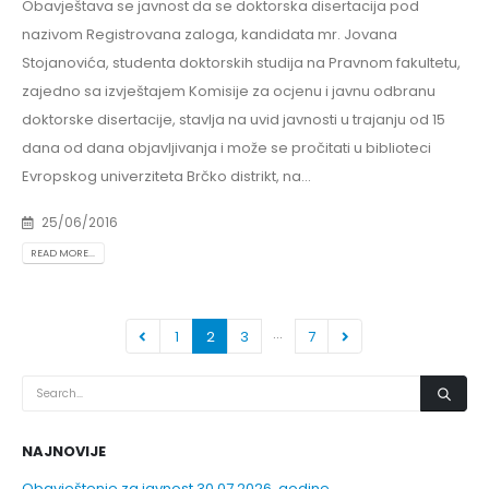
Obavještava se javnost da se doktorska disertacija pod
nazivom Registrovana zaloga, kandidata mr. Jovana
Stojanovića, studenta doktorskih studija na Pravnom fakultetu,
zajedno sa izvještajem Komisije za ocjenu i javnu odbranu
doktorske disertacije, stavlja na uvid javnosti u trajanju od 15
dana od dana objavljivanja i može se pročitati u biblioteci
Evropskog univerziteta Brčko distrikt, na...
25/06/2016
READ MORE...
…
1
2
3
7
NAJNOVIJE
Obavještenje za javnost 30.07.2026. godine