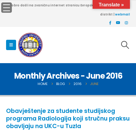
Translate »
Dobro došli na zvaničnu internet stranicu Evropskog univerziteta Brčko
distrikt |
webmail
Monthly Archives - June 2016
HOME
BLOG
2016
JUNE
Obavještenje za studente studijskog
programa Radiologija koji stručnu praksu
obavljaju na UKC-u Tuzla