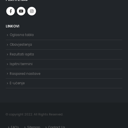
LINKOVI
Oglasna tabla
Obavjestenja
Rezultati ispita
Ispitni termini
Raspored nastave
E-učenje
© copyright 2022. All Rights Reserved.
FAQ’s
Sitemap
Contact Us