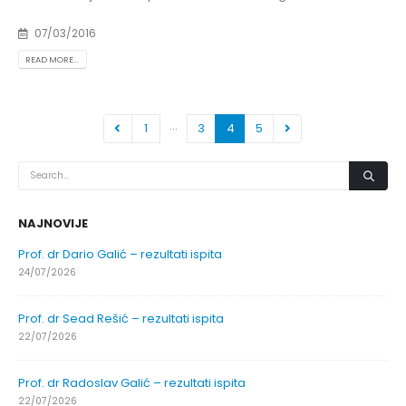
07/03/2016
READ MORE...
…
1
3
4
5
NAJNOVIJE
Obavještenje za javnost 30.07.2026. godine
30/07/2026
Obavještenje za javnost 30.07.2026. godine
30/07/2026
Prof. dr Srđan Marinković – rezultati ispita
29/07/2026