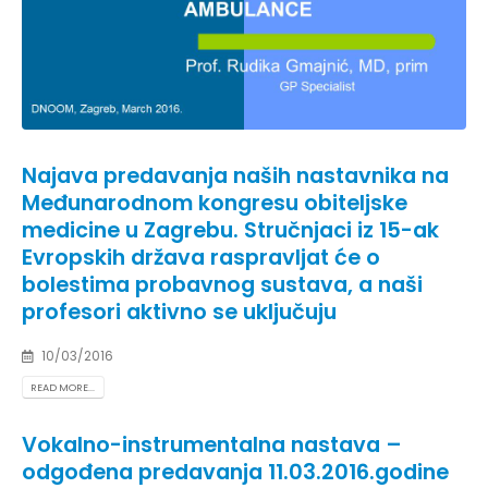
Najava predavanja naših nastavnika na
Međunarodnom kongresu obiteljske
medicine u Zagrebu. Stručnjaci iz 15-ak
Evropskih država raspravljat će o
bolestima probavnog sustava, a naši
profesori aktivno se uključuju
10/03/2016
READ MORE...
Vokalno-instrumentalna nastava –
odgođena predavanja 11.03.2016.godine