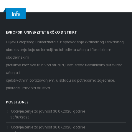
Info
EVROPSKI UNIVERZITET BRČKO DISTRIKT
Ciljevi Evropskog univerziteta su: sprovođenje kvalitetnog i efikasnog
obrazovanja koje se temelji na ishodima učenja i fleksibilnim
akademskim
profilima kroz sva tri nivoa studija, usmjereno fleksibilnim putevima
učenja i
cjeloživotnim obrazovanjem, u skladu sa potrebama zajednice,
privrede i razvitka društva.
POSLJEDNJE
Obavještenje za javnost 30.07.2026. godine
30/07/2026
Obavještenje za javnost 30.07.2026. godine