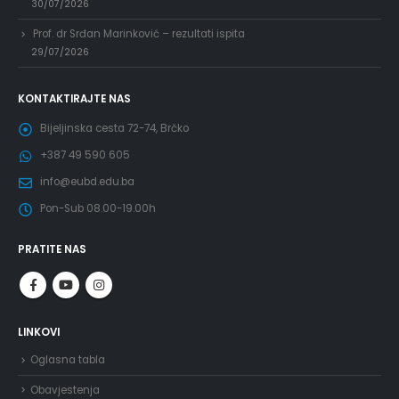
30/07/2026
Prof. dr Srđan Marinković – rezultati ispita
29/07/2026
KONTAKTIRAJTE NAS
Bijeljinska cesta 72-74, Brčko
+387 49 590 605
info@eubd.edu.ba
Pon-Sub 08.00-19.00h
PRATITE NAS
LINKOVI
Oglasna tabla
Obavjestenja