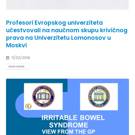
Profesori Evropskog univerziteta
učestvovali na naučnom skupu krivičnog
prava na Univerzitetu Lomonosov u
Moskvi
11/03/2016
READ MORE...