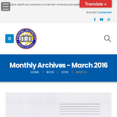
Translate »
Dobro došli na zvaničnu internet stranicu Evropskog univerziteta Brčko
distrikt |
webmail
Monthly Archives - March 2016
HOME
BLOG
2016
MARCH