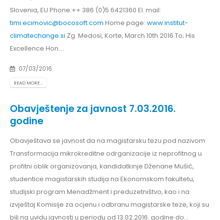
Slovenia, EU Phone:++ 386 (0)5 6421360 El. mail:
timi.ecimovic@bocosoft.com
Home page:
www.institut-
climatechange.si
Zg. Medosi, Korte, March 10th 2016 To; His
Excellence Hon....
07/03/2016
READ MORE...
Obavještenje za javnost 7.03.2016.
godine
Obavještava se javnost da na magistarsku tezu pod nazivom
Transformacija mikrokreditne odrganizacije iz neprofitnog u
profitni oblik organizovanja, kandidatkinje Dženane Mušić,
studentice magistarskih studija na Ekonomskom fakultetu,
studijski program Menadžment i preduzetništvo, kao i na
izvještaj Komisije za ocjenu i odbranu magistarske teze, koji su
bili na uvidu javnosti u periodu od 13.02.2016. godine do...