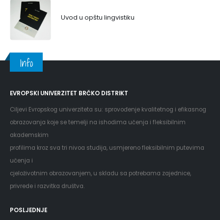
Uvod u opštu lingvistiku
Info
EVROPSKI UNIVERZITET BRČKO DISTRIKT
Ciljevi Evropskog univerziteta su: sprovođenje kvalitetnog i efikasnog
obrazovanja koje se temelji na ishodima učenja i fleksibilnim
akademskim
profilima kroz sva tri nivoa studija, usmjereno fleksibilnim putevima
učenja i
cjeloživotnim obrazovanjem, u skladu sa potrebama zajednice,
privrede i razvitka društva.
POSLJEDNJE