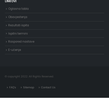
LINKOVI
Oglasna tabla
Obavjestenja
Rezultati ispita
Ispitni termini
Raspored nastave
E-učenje
© copyright 2022. All Rights Reserved.
FAQ’s
Sitemap
Contact Us