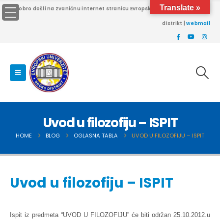
Translate »
Dobro došli na zvaničnu internet stranicu Evropskog univerziteta Brčko
distrikt |
webmail
Uvod u filozofiju – ISPIT
HOME
BLOG
OGLASNA TABLA
UVOD U FILOZOFIJU – ISPIT
Uvod u filozofiju – ISPIT
Ispit iz predmeta “UVOD U FILOZOFIJU” će biti održan 25.10.2012.u