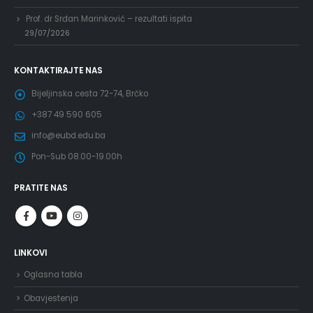
Prof. dr Srđan Marinković – rezultati ispita
29/07/2026
KONTAKTIRAJTE NAS
Bijeljinska cesta 72-74, Brčko
+387 49 590 605
info@eubd.edu.ba
Pon-Sub 08.00-19.00h
PRATITE NAS
LINKOVI
Oglasna tabla
Obavjestenja