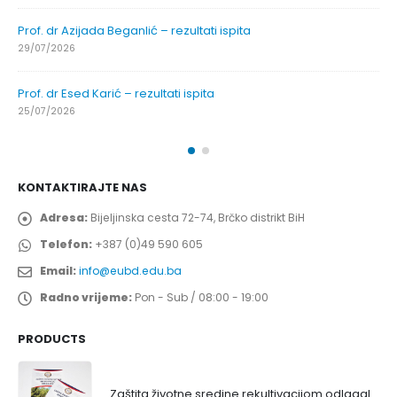
Prof. dr Azijada Beganlić – rezultati ispita
29/07/2026
Prof. dr Esed Karić – rezultati ispita
25/07/2026
KONTAKTIRAJTE NAS
Adresa:
Bijeljinska cesta 72-74, Brčko distrikt BiH
Telefon:
+387 (0)49 590 605
Email:
info@eubd.edu.ba
Radno vrijeme:
Pon - Sub / 08:00 - 19:00
PRODUCTS
Zaštita životne sredine rekultivacijom odlagališta