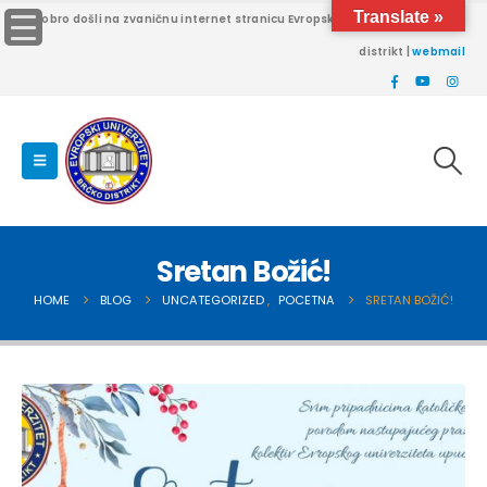
Translate »
Dobro došli na zvaničnu internet stranicu Evropskog univerziteta Brčko
distrikt |
webmail
Sretan Božić!
HOME
BLOG
UNCATEGORIZED
,
POCETNA
SRETAN BOŽIĆ!