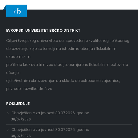
Info
EVROPSKI UNIVERZITET BRČKO DISTRIKT
Ciljevi Evropskog univerziteta su: sprovođenje kvalitetnog i efikasnog
obrazovanja koje se temelji na ishodima učenja i fleksibilnim
akademskim
profilima kroz sva tri nivoa studija, usmjereno fleksibilnim putevima
učenja i
cjeloživotnim obrazovanjem, u skladu sa potrebama zajednice,
privrede i razvitka društva.
POSLJEDNJE
Obavještenje za javnost 30.07.2026. godine
30/07/2026
Obavještenje za javnost 30.07.2026. godine
30/07/2026