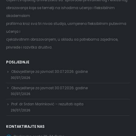
Ciljevi Evropskog univerziteta su: sprovođenje kvalitetnog i efikasnog
obrazovanja koje se temelji na ishodima učenja i fleksibilnim
akademskim
profilima kroz sva tri nivoa studija, usmjereno fleksibilnim putevima
učenja i
cjeloživotnim obrazovanjem, u skladu sa potrebama zajednice,
privrede i razvitka društva.
POSLJEDNJE
Obavještenje za javnost 30.07.2026. godine
30/07/2026
Obavještenje za javnost 30.07.2026. godine
30/07/2026
Prof. dr Srđan Marinković – rezultati ispita
29/07/2026
KONTAKTIRAJTE NAS