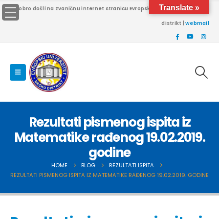
Translate »
Dobro došli na zvaničnu internet stranicu Evropskog univerziteta Brčko
distrikt |
webmail
Rezultati pismenog ispita iz
Matematike rađenog 19.02.2019.
godine
HOME
BLOG
REZULTATI ISPITA
REZULTATI PISMENOG ISPITA IZ MATEMATIKE RAĐENOG 19.02.2019. GODINE