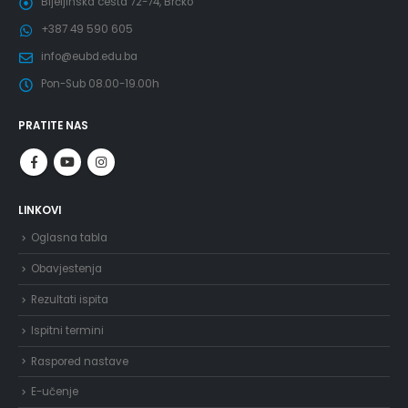
Bijeljinska cesta 72-74, Brčko
+387 49 590 605
info@eubd.edu.ba
Pon-Sub 08.00-19.00h
PRATITE NAS
LINKOVI
Oglasna tabla
Obavjestenja
Rezultati ispita
Ispitni termini
Raspored nastave
E-učenje