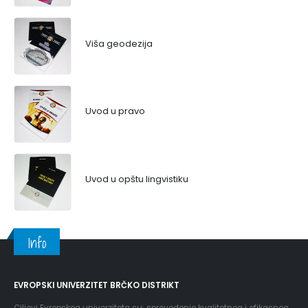
Viša geodezija
Uvod u pravo
Uvod u opštu lingvistiku
Info
EVROPSKI UNIVERZITET BRČKO DISTRIKT