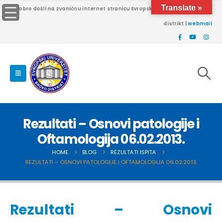
Translate »
Dobro došli na zvaničnu internet stranicu Evropskog univerziteta Brčko
distrikt |
webmail
Rezultati – Osnovi patologije i
Oftamologija 06.02.2013.
HOME
BLOG
REZULTATI ISPITA
REZULTATI – OSNOVI PATOLOGIJE I OFTAMOLOGIJA 06.02.2013.
Rezultati – Osnovi