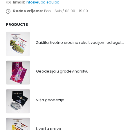
Email:
info@eubd.edu.ba
Radno vrijeme:
Pon - Sub / 08:00 - 19:00
PRODUCTS
Zaštita životne sredine rekultivacijom odlagališta
Geodezija u građevinarstvu
Viša geodezija
Uvod u pravo