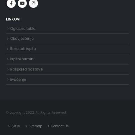
LINKOVI
Oglasna tabla
Obavjestenja
Rezultati ispita
Ispitni termini
Raspored nastave
E-učenje
© copyright 2022. All Rights Reserved.
FAQ’s
Sitemap
Contact Us