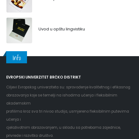
Uvod u opštu lingvistiku
Info
EVROPSKI UNIVERZITET BRČKO DISTRIKT
Ciljevi Evropskog univerziteta su: sprovođenje kvalitetnog i efikasnog
obrazovanja koje se temelji na ishodima učenja i fleksibilnim
akademskim
profilima kroz sva tri nivoa studija, usmjereno fleksibilnim putevima
učenja i
cjeloživotnim obrazovanjem, u skladu sa potrebama zajednice,
privrede i razvitka društva.