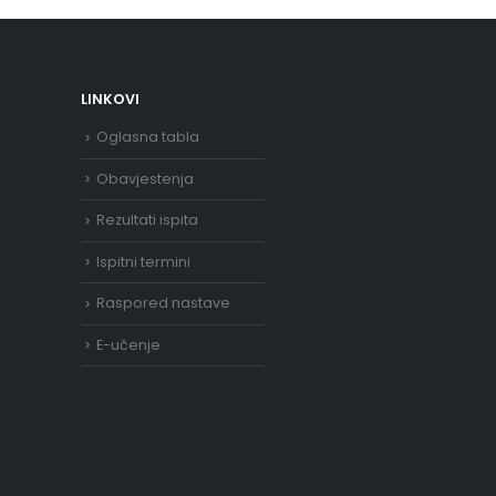
LINKOVI
Oglasna tabla
Obavjestenja
Rezultati ispita
Ispitni termini
Raspored nastave
E-učenje