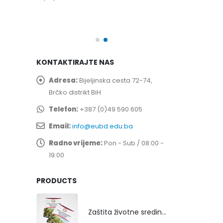
spita
Prof. dr Esed 
25/07/2026
KONTAKTIRAJTE NAS
Adresa:
Bijeljinska cesta 72-74,
Brčko distrikt BiH
Telefon:
+387 (0)49 590 605
Email:
info@eubd.edu.ba
Radno vrijeme:
Pon - Sub / 08:00 -
19:00
PRODUCTS
Zaštita životne sredine rekultivacijom odlagališta