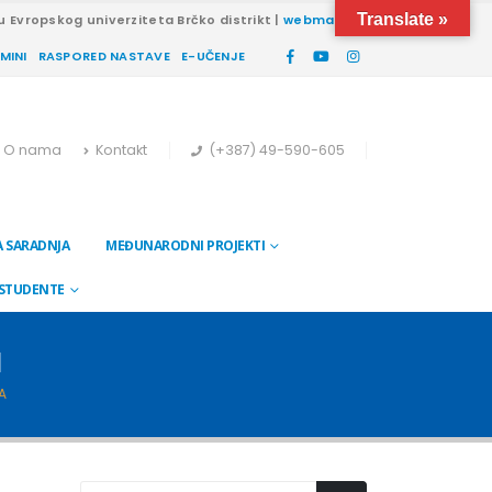
Translate »
u Evropskog univerziteta Brčko distrikt |
webmail
RMINI
RASPORED NASTAVE
E-UČENJE
O nama
Kontakt
(+387) 49-590-605
 SARADNJA
MEĐUNARODNI PROJEKTI
 STUDENTE
a
A