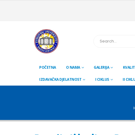
POČETNA
O NAMA
GALERIJA
KVALIT
IZDAVAČKA DJELATNOST
I CIKLUS
II CIKL