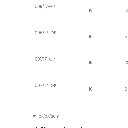
Prof. dr Esed Karić – rezultati ispita
005/17-BP
15
1
25/07/2026
006/17-OP
10
5
001/17-OP
15
1
007/17-OP
10
0
07/07/2018