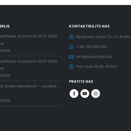
EDNJE
KONTAKTIRAJTE NAS
ještenje za javnost 30.07.2026.
Bijeljinska cesta 72-74, Brčko
ne
+387 49 590 605
7/2026
info@eubd.edu.ba
ještenje za javnost 30.07.2026.
Pon-Sub 08.00-19.00h
ne
7/2026
PRATITE NAS
 dr Srđan Marinković – rezultati
a
7/2026