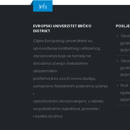
Info
EVROPSKI UNIVERZITET BRČKO
POSLJ
DISTRIKT
Obav
Ciljevi Evropskog univerziteta su:
godi
sprovođenje kvalitetnog i efikasnog
30/0
obrazovanja koje se temelji na
Obav
ishodima učenja i fleksibilnim
godi
akademskim
30/0
profilima kroz sva tri nivoa studija,
Prof.
usmjereno fleksibilnim putevima učenja
ispit
i
29/0
cjeloživotnim obrazovanjem, u skladu
sa potrebama zajednice, privrede i
razvitka društva.