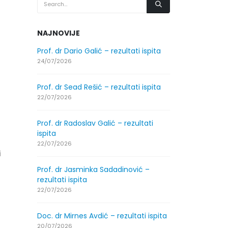
NAJNOVIJE
.2026.
Prof. dr Dario Galić – rezultati ispita
Obavještenje
godine
24/07/2026
30/07/2026
Prof. dr Sead Rešić – rezultati ispita
.2026.
Obavještenje
22/07/2026
godine
30/07/2026
Prof. dr Radoslav Galić – rezultati
ispita
ltati
Prof. dr Srđa
22/07/2026
i
ispita
29/07/2026
Prof. dr Jasminka Sadadinović –
rezultati ispita
ltati
Prof. dr Azij
22/07/2026
ispita
29/07/2026
Doc. dr Mirnes Avdić – rezultati ispita
20/07/2026