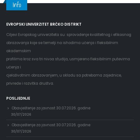
Info
EVROPSKI UNIVERZITET BRČKO DISTRIKT
Ciljevi Evropskog univerziteta su: sprovođenje kvalitetnog i efikasnog
obrazovanja koje se temelji na ishodima učenja i fleksibilnim
akademskim
profilima kroz sva tri nivoa studija, usmjereno fleksibilnim putevima
učenja i
cjeloživotnim obrazovanjem, u skladu sa potrebama zajednice,
privrede i razvitka društva.
POSLJEDNJE
Obavještenje za javnost 30.07.2026. godine
30/07/2026
Obavještenje za javnost 30.07.2026. godine
30/07/2026