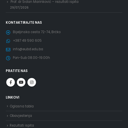
Prof. dr Srđan Marinković – rezultati ispita
29/07/2026
KONTAKTIRAJTE NAS
Bijeljinska cesta 72-74, Brčko
+387 49 590 605
info@eubd.edu.ba
Pon-Sub 08.00-19.00h
PRATITE NAS
LINKOVI
Oglasna tabla
Obavjestenja
Rezultati ispita