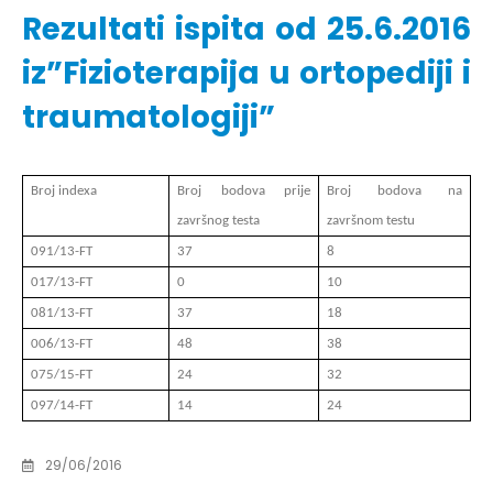
Rezultati ispita od 25.6.2016
iz”Fizioterapija u ortopediji i
traumatologiji”
Broj indexa
Broj bodova prije
Broj bodova na
završnog testa
završnom testu
091/13-FT
37
8
017/13-FT
0
10
081/13-FT
37
18
006/13-FT
48
38
075/15-FT
24
32
097/14-FT
14
24
29/06/2016