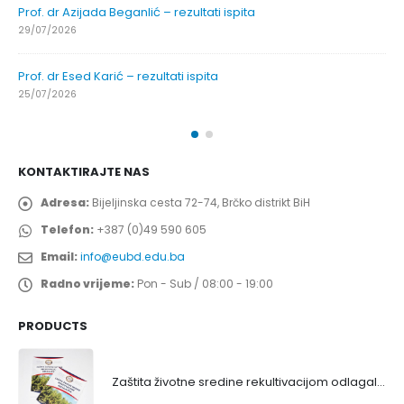
Prof. dr Azijada Beganlić – rezultati ispita
29/07/2026
Prof. dr Esed Karić – rezultati ispita
25/07/2026
KONTAKTIRAJTE NAS
Adresa:
Bijeljinska cesta 72-74, Brčko distrikt BiH
Telefon:
+387 (0)49 590 605
Email:
info@eubd.edu.ba
Radno vrijeme:
Pon - Sub / 08:00 - 19:00
PRODUCTS
Zaštita životne sredine rekultivacijom odlagališta