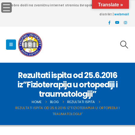
Translate »
Dobro došli na zvaničnu internet stranicu Evropskog univerziteta Brčko
distrikt |
webmail
Rezultati ispita od 25.6.2016
iz”Fizioterapija u ortopediji i
traumatologiji”
HOME
BLOG
REZULTATI ISPITA
REZULTATI ISPITA OD 25.6.2016 IZ”FIZIOTERAPIJA U ORTOPEDIJI I
TRAUMATOLOGIJI”