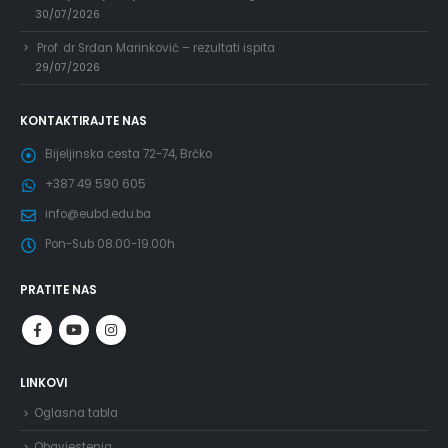
30/07/2026
Prof. dr Srđan Marinković – rezultati ispita
29/07/2026
KONTAKTIRAJTE NAS
Bijeljinska cesta 72-74, Brčko
+387 49 590 605
info@eubd.edu.ba
Pon-Sub 08.00-19.00h
PRATITE NAS
LINKOVI
Oglasna tabla
Obavjestenja