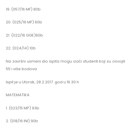
19. (057/16 MF) 80b
20. (025/16 MF) 60b
21. (022/16 GGE)60b
22. (024/14) 10b
Na završni usmeni dio ispita mogu izaći studenti koji su osvojili
55 i više bodova
Ispit je u Utorak, 28.2.2017. god u 16.30 h
MATEMATIKA
1. (023/15 MP) 93b
2. (018/16 INI) 90b