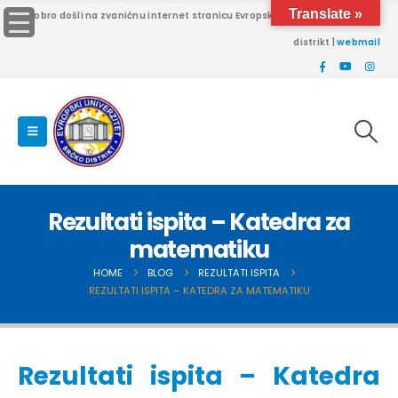
Translate »
Dobro došli na zvaničnu internet stranicu Evropskog univerziteta Brčko
distrikt |
webmail
Rezultati ispita – Katedra za
matematiku
HOME
BLOG
REZULTATI ISPITA
REZULTATI ISPITA – KATEDRA ZA MATEMATIKU
Rezultati ispita – Katedra