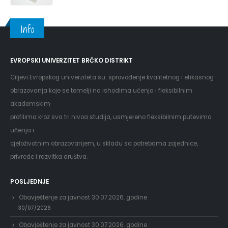
Info
EVROPSKI UNIVERZITET BRČKO DISTRIKT
Ciljevi Evropskog univerziteta su: sprovođenje kvalitetnog i efikasnog
obrazovanja koje se temelji na ishodima učenja i fleksibilnim
akademskim
profilima kroz sva tri nivoa studija, usmjereno fleksibilnim putevima
učenja i
cjeloživotnim obrazovanjem, u skladu sa potrebama zajednice,
privrede i razvitka društva.
POSLJEDNJE
Obavještenje za javnost 30.07.2026. godine
30/07/2026
Obavještenje za javnost 30.07.2026. godine