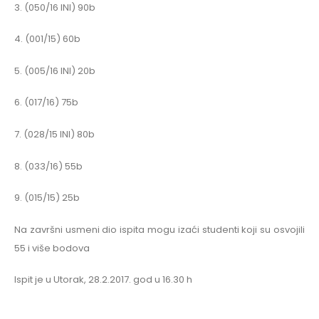
3. (050/16 INI) 90b
4. (001/15) 60b
5. (005/16 INI) 20b
6. (017/16) 75b
7. (028/15 INI) 80b
8. (033/16) 55b
9. (015/15) 25b
Na završni usmeni dio ispita mogu izaći studenti koji su osvojili
55 i više bodova
Ispit je u Utorak, 28.2.2017. god u 16.30 h