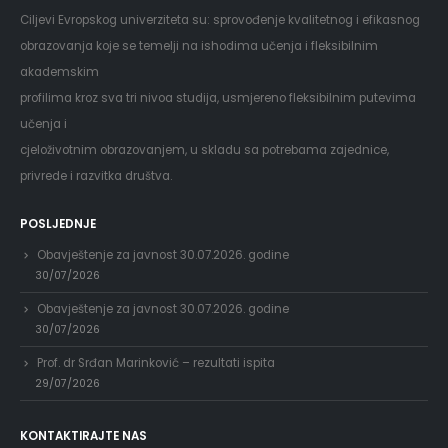
Ciljevi Evropskog univerziteta su: sprovođenje kvalitetnog i efikasnog
obrazovanja koje se temelji na ishodima učenja i fleksibilnim
akademskim
profilima kroz sva tri nivoa studija, usmjereno fleksibilnim putevima
učenja i
cjeloživotnim obrazovanjem, u skladu sa potrebama zajednice,
privrede i razvitka društva.
POSLJEDNJE
Obavještenje za javnost 30.07.2026. godine
30/07/2026
Obavještenje za javnost 30.07.2026. godine
30/07/2026
Prof. dr Srđan Marinković – rezultati ispita
29/07/2026
KONTAKTIRAJTE NAS