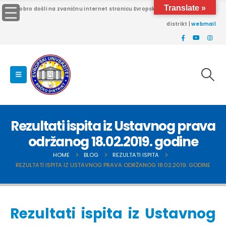
Translate »
Dobro došli na zvaničnu internet stranicu Evropskog univerziteta Brčko
distrikt |
webmail
Rezultati ispita iz Ustavnog prava
održanog 18.02.2019. godine
HOME
BLOG
REZULTATI ISPITA
REZULTATI ISPITA IZ USTAVNOG PRAVA ODRŽANOG 18.02.2019. GODINE
Rezultati ispita iz Ustavnog