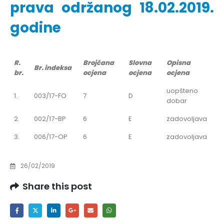
prava održanog 18.02.2019.
godine
R.
Brojčana
Slovna
Opisna
Br. indeksa
br.
ocjena
ocjena
ocjena
uopšteno
1.
003/17-FO
7
D
dobar
2.
002/17-BP
6
E
zadovoljava
3.
006/17-OP
6
E
zadovoljava
26/02/2019
Share this post