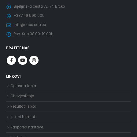
Bijeljinska cesta 72-74, Brčko
+387 49 590 605
info@eubd.edu.ba
Pon-Sub 08.00-19.00h
PRATITE NAS
LINKOVI
Oglasna tabla
Obavjestenja
Rezultati ispita
Ispitni termini
Raspored nastave