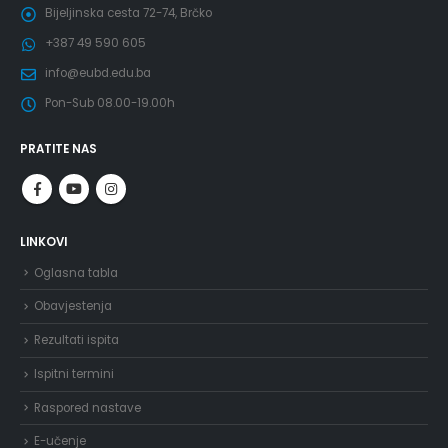
Bijeljinska cesta 72-74, Brčko
+387 49 590 605
info@eubd.edu.ba
Pon-Sub 08.00-19.00h
PRATITE NAS
LINKOVI
Oglasna tabla
Obavjestenja
Rezultati ispita
Ispitni termini
Raspored nastave
E-učenje