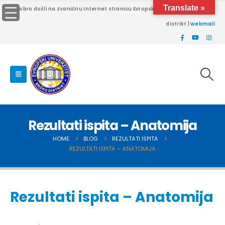
Translate »
Dobro došli na zvaničnu internet stranicu Evropskog univerziteta Brčko
distrikt |
webmail
Rezultati ispita – Anatomija
HOME
BLOG
REZULTATI ISPITA
REZULTATI ISPITA – ANATOMIJA
Rezultati ispita – Anatomija