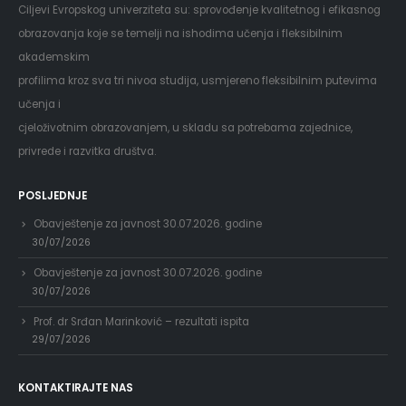
Ciljevi Evropskog univerziteta su: sprovođenje kvalitetnog i efikasnog
obrazovanja koje se temelji na ishodima učenja i fleksibilnim
akademskim
profilima kroz sva tri nivoa studija, usmjereno fleksibilnim putevima
učenja i
cjeloživotnim obrazovanjem, u skladu sa potrebama zajednice,
privrede i razvitka društva.
POSLJEDNJE
Obavještenje za javnost 30.07.2026. godine
30/07/2026
Obavještenje za javnost 30.07.2026. godine
30/07/2026
Prof. dr Srđan Marinković – rezultati ispita
29/07/2026
KONTAKTIRAJTE NAS