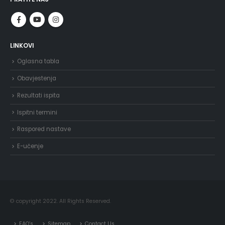
LINKOVI
Oglasna tabla
Obavjestenja
Rezultati ispita
Ispitni termini
Raspored nastave
E-učenje
© copyright 2022. All Rights Reserved.
FAQ’s
Sitemap
Contact Us