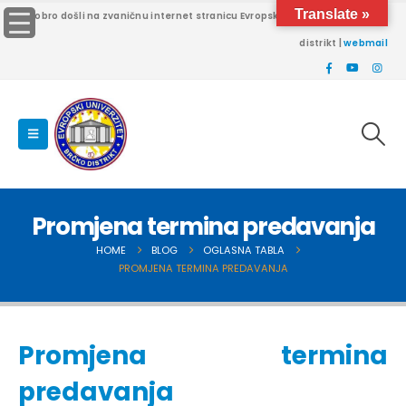
Translate »
Dobro došli na zvaničnu internet stranicu Evropskog univerziteta Brčko
distrikt |
webmail
Promjena termina predavanja
HOME
BLOG
OGLASNA TABLA
PROMJENA TERMINA PREDAVANJA
Promjena termina
predavanja