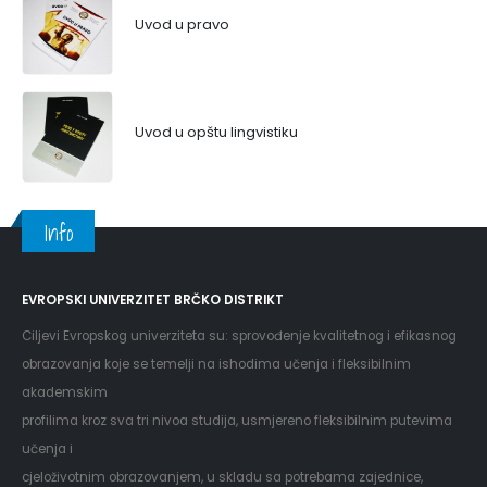
Uvod u pravo
Uvod u opštu lingvistiku
Info
EVROPSKI UNIVERZITET BRČKO DISTRIKT
Ciljevi Evropskog univerziteta su: sprovođenje kvalitetnog i efikasnog
obrazovanja koje se temelji na ishodima učenja i fleksibilnim
akademskim
profilima kroz sva tri nivoa studija, usmjereno fleksibilnim putevima
učenja i
cjeloživotnim obrazovanjem, u skladu sa potrebama zajednice,