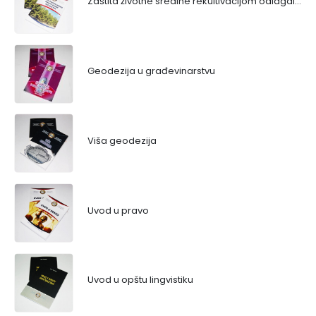
Zaštita životne sredine rekultivacijom odlagališta
Geodezija u građevinarstvu
Viša geodezija
Uvod u pravo
Uvod u opštu lingvistiku