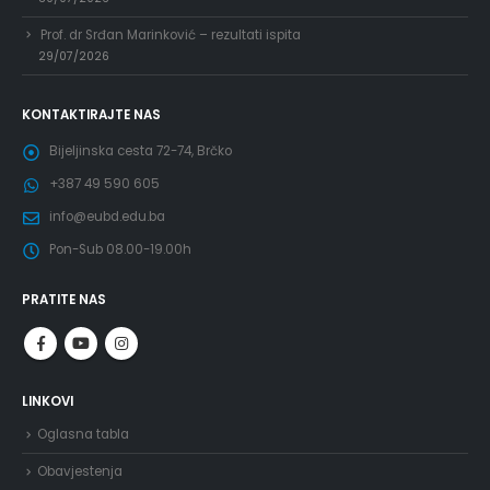
Prof. dr Srđan Marinković – rezultati ispita
29/07/2026
KONTAKTIRAJTE NAS
Bijeljinska cesta 72-74, Brčko
+387 49 590 605
info@eubd.edu.ba
Pon-Sub 08.00-19.00h
PRATITE NAS
LINKOVI
Oglasna tabla
Obavjestenja