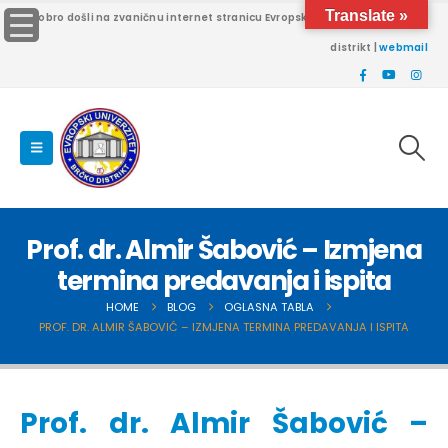
Translate »
Dobro došli na zvaničnu internet stranicu Evropskog univerziteta Brčko
distrikt |
webmail
Prof. dr. Almir Šabović – Izmjena
termina predavanja i ispita
HOME
BLOG
OGLASNA TABLA
PROF. DR. ALMIR ŠABOVIĆ – IZMJENA TERMINA PREDAVANJA I ISPITA
Prof. dr. Almir Šabović –