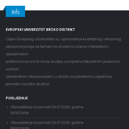
Info
EVROPSKI UNIVERZITET BRČKO DISTRIKT
Ciljevi Evropskog univerziteta su: sprovođenje kvalitetnog i efikasnog
obrazovanja koje se temelji na ishodima učenja i fleksibilnim
akademskim
profilima kroz sva tri nivoa studija, usmjereno fleksibilnim putevima
učenja i
cjeloživotnim obrazovanjem, u skladu sa potrebama zajednice,
privrede i razvitka društva.
POSLJEDNJE
Obavještenje za javnost 30.07.2026. godine
30/07/2026
Obavještenje za javnost 30.07.2026. godine
30/07/2026