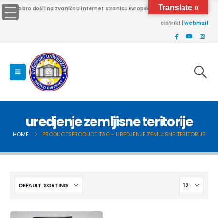
Translate »
Dobro došli na zvaničnu internet stranicu Evropskog univerziteta Brčko
distrikt |
webmail
uredjenje zemljisne teritorije
HOME
PRODUCTS
PRODUCT TAG -
UREDJENJE ZEMLJISNE TERITORIJE