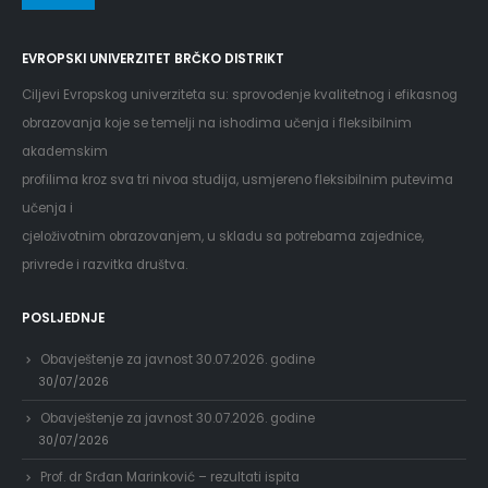
EVROPSKI UNIVERZITET BRČKO DISTRIKT
Ciljevi Evropskog univerziteta su: sprovođenje kvalitetnog i efikasnog
obrazovanja koje se temelji na ishodima učenja i fleksibilnim
akademskim
profilima kroz sva tri nivoa studija, usmjereno fleksibilnim putevima
učenja i
cjeloživotnim obrazovanjem, u skladu sa potrebama zajednice,
privrede i razvitka društva.
POSLJEDNJE
Obavještenje za javnost 30.07.2026. godine
30/07/2026
Obavještenje za javnost 30.07.2026. godine
30/07/2026
Prof. dr Srđan Marinković – rezultati ispita