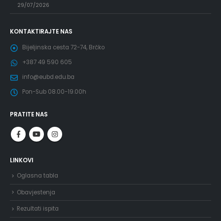
29/07/2026
KONTAKTIRAJTE NAS
Bijeljinska cesta 72-74, Brčko
+387 49 590 605
info@eubd.edu.ba
Pon-Sub 08.00-19.00h
PRATITE NAS
LINKOVI
Oglasna tabla
Obavjestenja
Rezultati ispita