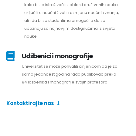
kako bi se istraživači iz oblasti društvenih nauka
uključili u naučni život i razmjenu naučnih znanja,
ali i da bi se studentima omogućilo da se
upoznaju sa najnovijim dostignućima iz svijeta
nauke.
Udžbenici i monografije
Univerzitet se može pohvaliti činjenicom da je za
samo jedanaest godina rada publikovao preko
84 idžbenika i monografije svojih profesora
Kontaktirajte nas