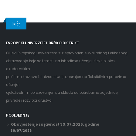
Info
EVROPSKI UNIVERZITET BRČKO DISTRIKT
Ciljevi Evropskog univerziteta su: sprovođenje kvalitetnog i efikasnog
obrazovanja koje se temelji na ishodima učenja i fleksibilnim
akademskim
profilima kroz sva tri nivoa studija, usmjereno fleksibilnim putevima
učenja i
cjeloživotnim obrazovanjem, u skladu sa potrebama zajednice,
privrede i razvitka društva.
POSLJEDNJE
Obavještenje za javnost 30.07.2026. godine
30/07/2026