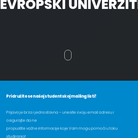
EVROPSKI UNIVERZIT
Pridružite se našoj studentskoj mailing listi!
Prijava je brza i jednostavna – unesite svoju email adresu i
osigurajte da ne
propustite važne informacije koje Vam mogu pomoći u toku
studiranja!