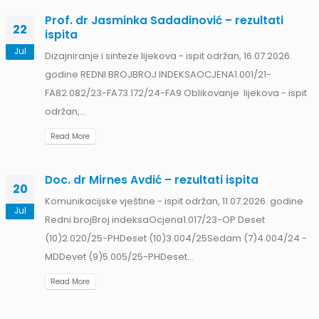
Prof. dr Jasminka Sadadinović – rezultati
22
ispita
Jul
Dizajniranje i sinteze lijekova - ispit održan, 16.07.2026.
godine REDNI BROJBROJ INDEKSAOCJENA1.001/21-
FA82.082/23-FA73.172/24-FA9 Oblikovanje lijekova - ispit
održan,...
Read More
Doc. dr Mirnes Avdić – rezultati ispita
20
Komunikacijske vještine - ispit održan, 11.07.2026. godine
Jul
Redni brojBroj indeksaOcjena1.017/23-OP Deset
II
(10)2.020/25-PHDeset (10)3.004/25Sedam (7)4.004/24 -
am
MDDevet (9)5.005/25-PHDeset...
Read More