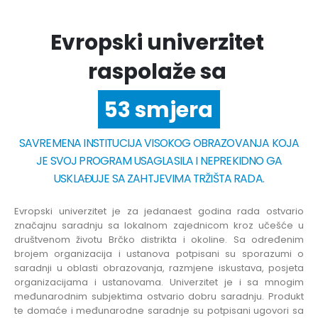
Evropski univerzitet
raspolaže sa
6 fakulteta
53 smjera
SAVREMENA INSTITUCIJA VISOKOG OBRAZOVANJA KOJA
JE SVOJ PROGRAM USAGLASILA I NEPREKIDNO GA
USKLAĐUJE SA ZAHTJEVIMA TRŽIŠTA RADA.
Evropski univerzitet je za jedanaest godina rada ostvario
značajnu saradnju sa lokalnom zajednicom kroz učešće u
društvenom životu Brčko distrikta i okoline. Sa određenim
brojem organizacija i ustanova potpisani su sporazumi o
saradnji u oblasti obrazovanja, razmjene iskustava, posjeta
organizacijama i ustanovama. Univerzitet je i sa mnogim
međunarodnim subjektima ostvario dobru saradnju. Produkt
te domaće i međunarodne saradnje su potpisani ugovori sa