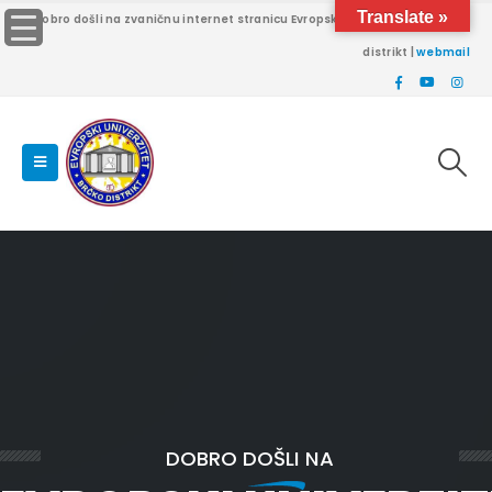
Translate »
Dobro došli na zvaničnu internet stranicu Evropskog univerziteta Brčko
distrikt |
webmail
DOBRO DOŠLI NA