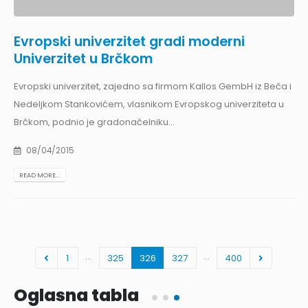
Evropski univerzitet gradi moderni
Univerzitet u Brčkom
Evropski univerzitet, zajedno sa firmom Kallos GembH iz Beča i
Nedeljkom Stankovićem, vlasnikom Evropskog univerziteta u
Brčkom, podnio je gradonačelniku...
08/04/2015
READ MORE...
…
…
1
325
326
327
400
Oglasna tabla