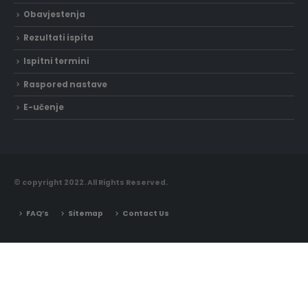
Obavjestenja
Rezultati ispita
Ispitni termini
Raspored nastave
E-učenje
© copyright 2022. All Rights Reserved.
FAQ’s
Sitemap
Contact Us