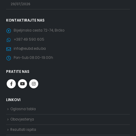
29/07/2026
KONTAKTIRAJTE NAS
Bijeljinska cesta 72-74, Brčko
+387 49 590 605
info@eubd.edu.ba
Pon-Sub 08.00-19.00h
PRATITE NAS
LINKOVI
Oglasna tabla
Obavjestenja
Rezultati ispita