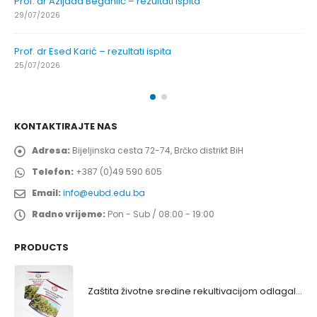
Prof. dr Azijada Beganlić – rezultati ispita
29/07/2026
Prof. dr Esed Karić – rezultati ispita
25/07/2026
KONTAKTIRAJTE NAS
Adresa:
Bijeljinska cesta 72-74, Brčko distrikt BiH
Telefon:
+387 (0)49 590 605
Email:
info@eubd.edu.ba
Radno vrijeme:
Pon - Sub / 08:00 - 19:00
PRODUCTS
Zaštita životne sredine rekultivacijom odlagališta