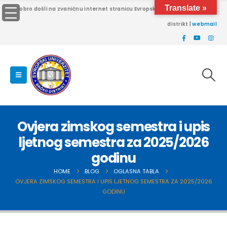
Translate »
Dobro došli na zvaničnu internet stranicu Evropskog univerziteta Brčko
distrikt |
webmail
Ovjera zimskog semestra i upis
ljetnog semestra za 2025/2026
godinu
HOME
BLOG
OGLASNA TABLA
OVJERA ZIMSKOG SEMESTRA I UPIS LJETNOG SEMESTRA ZA 2025/2026
GODINU