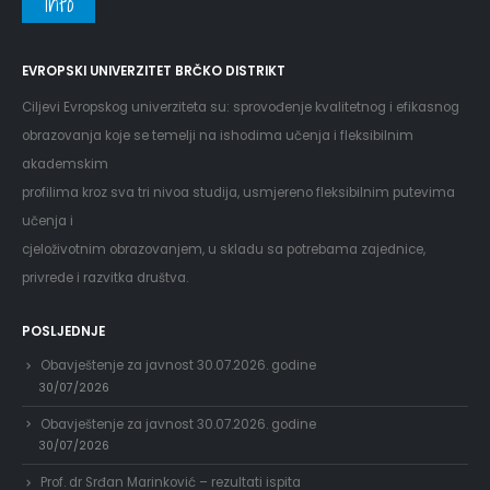
Info
EVROPSKI UNIVERZITET BRČKO DISTRIKT
Ciljevi Evropskog univerziteta su: sprovođenje kvalitetnog i efikasnog
obrazovanja koje se temelji na ishodima učenja i fleksibilnim
akademskim
profilima kroz sva tri nivoa studija, usmjereno fleksibilnim putevima
učenja i
cjeloživotnim obrazovanjem, u skladu sa potrebama zajednice,
privrede i razvitka društva.
POSLJEDNJE
Obavještenje za javnost 30.07.2026. godine
30/07/2026
Obavještenje za javnost 30.07.2026. godine
30/07/2026
Prof. dr Srđan Marinković – rezultati ispita