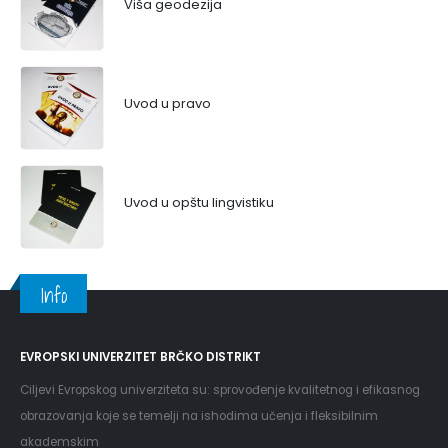
Viša geodezija
Uvod u pravo
Uvod u opštu lingvistiku
Info
EVROPSKI UNIVERZITET BRČKO DISTRIKT
Ciljevi Evropskog univerziteta su: sprovođenje kvalitetnog i efikasnog
obrazovanja koje se temelji na ishodima učenja i fleksibilnim
akademskim