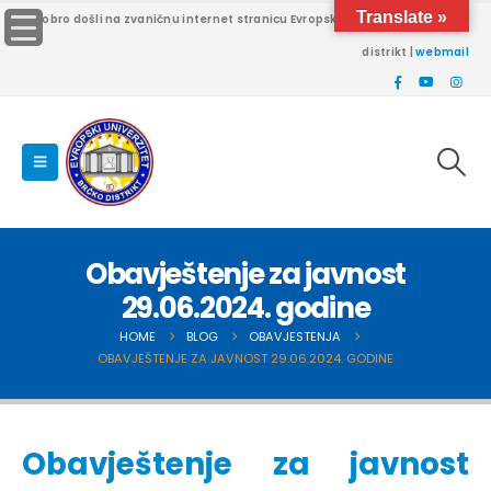
Translate »
Dobro došli na zvaničnu internet stranicu Evropskog univerziteta Brčko
distrikt |
webmail
Obavještenje za javnost
29.06.2024. godine
HOME
BLOG
OBAVJESTENJA
OBAVJEŠTENJE ZA JAVNOST 29.06.2024. GODINE
Obavještenje za javnost