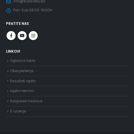
info@eubd.edu.ba
Pon-Sub 08.00-19.00h
PRATITE NAS
LINKOVI
Oglasna tabla
Obavjestenja
Rezultati ispita
Ispitni termini
Raspored nastave
E-učenje