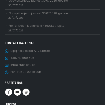
Obavještenje za javnost 30.07.2026. godine
30/07/2026
Obavještenje za javnost 30.07.2026. godine
30/07/2026
Prof. dr Srđan Marinković – rezultati ispita
29/07/2026
KONTAKTIRAJTE NAS
Bijeljinska cesta 72-74, Brčko
+387 49 590 605
info@eubd.edu.ba
Pon-Sub 08.00-19.00h
PRATITE NAS
LINKOVI