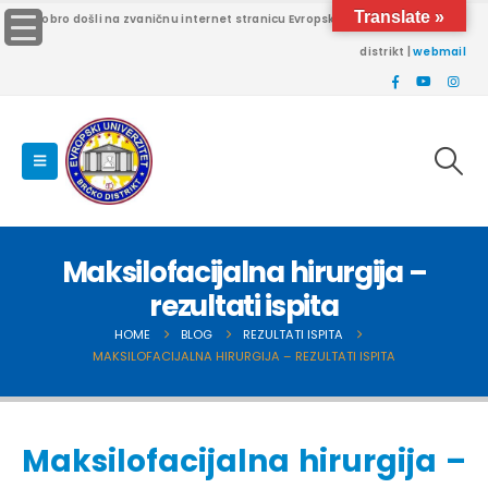
Translate »
Dobro došli na zvaničnu internet stranicu Evropskog univerziteta Brčko
distrikt |
webmail
Maksilofacijalna hirurgija –
rezultati ispita
HOME
BLOG
REZULTATI ISPITA
MAKSILOFACIJALNA HIRURGIJA – REZULTATI ISPITA
Maksilofacijalna hirurgija –