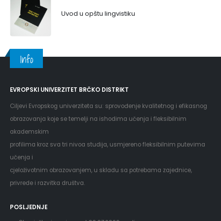
Uvod u opštu lingvistiku
Info
EVROPSKI UNIVERZITET BRČKO DISTRIKT
Ciljevi Evropskog univerziteta su: sprovođenje kvalitetnog i efikasnog
obrazovanja koje se temelji na ishodima učenja i fleksibilnim
akademskim
profilima kroz sva tri nivoa studija, usmjereno fleksibilnim putevima
učenja i
cjeloživotnim obrazovanjem, u skladu sa potrebama zajednice,
privrede i razvitka društva.
POSLJEDNJE