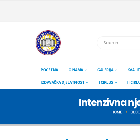
POČETNA
O NAMA
GALERIJA
KVALIT
IZDAVAČKA DJELATNOST
I CIKLUS
II CIKL
Intenzivna nj
HOME
BLO