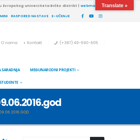
Translate »
u Evropskog univerziteta Brčko distrikt |
webmail
RMINI
RASPORED NASTAVE
E-UČENJE
O nama
Kontakt
(+387) 49-590-605
 SARADNJA
MEĐUNARODNI PROJEKTI
 STUDENTE
09.06.2016.god
 09.06.2016.GOD