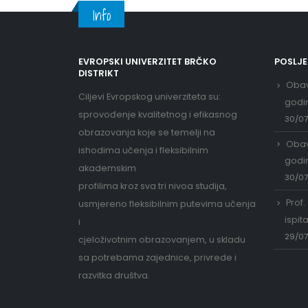
Info
EVROPSKI UNIVERZITET BRČKO
POSLJ
DISTRIKT
Obav
Ciljevi Evropskog univerziteta su:
godi
sprovođenje kvalitetnog i efikasnog
30/0
obrazovanja koje se temelji na
Obav
ishodima učenja i fleksibilnim
godi
akademskim
30/0
profilima kroz sva tri nivoa studija,
Prof.
usmjereno fleksibilnim putevima učenja
ispit
i
29/0
cjeloživotnim obrazovanjem, u skladu
sa potrebama zajednice, privrede i
razvitka društva.