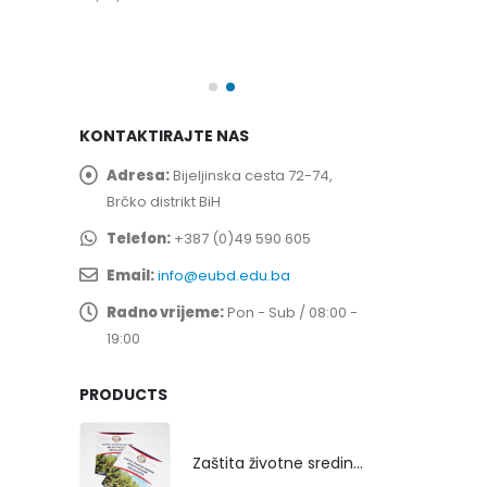
spita
Prof. dr Esed 
25/07/2026
KONTAKTIRAJTE NAS
Adresa:
Bijeljinska cesta 72-74,
Brčko distrikt BiH
Telefon:
+387 (0)49 590 605
Email:
info@eubd.edu.ba
Radno vrijeme:
Pon - Sub / 08:00 -
19:00
PRODUCTS
Zaštita životne sredine rekultivacijom odlagališta