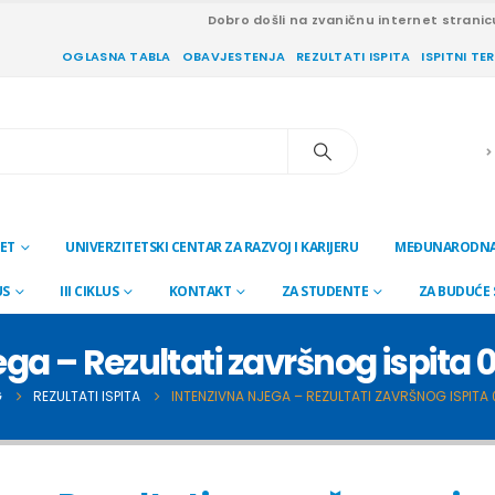
Dobro došli na zvaničnu internet stranic
OGLASNA TABLA
OBAVJESTENJA
REZULTATI ISPITA
ISPITNI TE
ET
UNIVERZITETSKI CENTAR ZA RAZVOJ I KARIJERU
MEĐUNARODNA
US
III CIKLUS
KONTAKT
ZA STUDENTE
ZA BUDUĆE
ega – Rezultati završnog ispita 
G
REZULTATI ISPITA
INTENZIVNA NJEGA – REZULTATI ZAVRŠNOG ISPITA