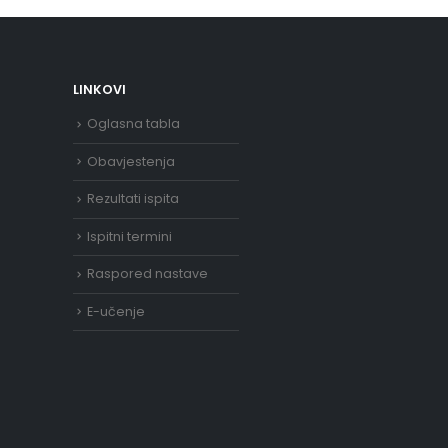
LINKOVI
Oglasna tabla
Obavjestenja
Rezultati ispita
Ispitni termini
Raspored nastave
E-učenje