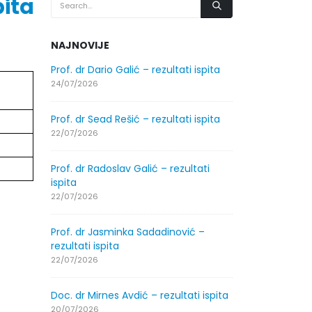
ita
NAJNOVIJE
.2026.
Prof. dr Dario Galić – rezultati ispita
Obavještenje
godine
24/07/2026
30/07/2026
Prof. dr Sead Rešić – rezultati ispita
.2026.
Obavještenje
22/07/2026
godine
30/07/2026
Prof. dr Radoslav Galić – rezultati
ispita
ltati
Prof. dr Srđa
22/07/2026
ispita
29/07/2026
Prof. dr Jasminka Sadadinović –
rezultati ispita
ltati
Prof. dr Azij
22/07/2026
ispita
29/07/2026
Doc. dr Mirnes Avdić – rezultati ispita
20/07/2026