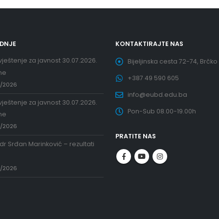
EDNJE
KONTAKTIRAJTE NAS
ještenje za javnost 30.07.2026.
Bijeljinska cesta 72-74, Brčko
ne
+387 49 590 605
7/2026
info@eubd.edu.ba
ještenje za javnost 30.07.2026.
Pon-Sub 08.00-19.00h
ne
7/2026
PRATITE NAS
 dr Srđan Marinković – rezultati
a
7/2026