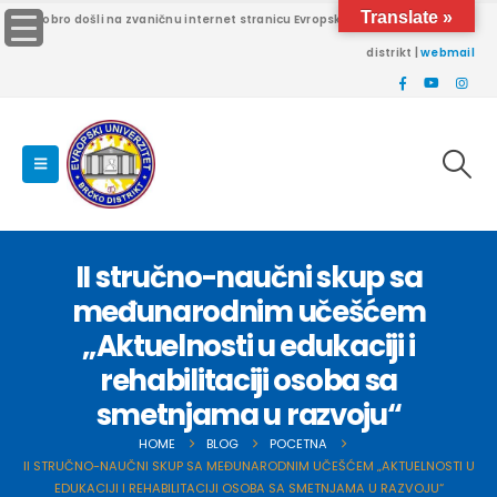
Translate »
Dobro došli na zvaničnu internet stranicu Evropskog univerziteta Brčko
distrikt |
webmail
II stručno-naučni skup sa
međunarodnim učešćem
„Aktuelnosti u edukaciji i
rehabilitaciji osoba sa
smetnjama u razvoju“
HOME
BLOG
POCETNA
II STRUČNO-NAUČNI SKUP SA MEĐUNARODNIM UČEŠĆEM „AKTUELNOSTI U
EDUKACIJI I REHABILITACIJI OSOBA SA SMETNJAMA U RAZVOJU“