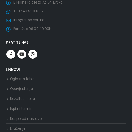
Bijeljinska cesta 72-74, Brčko
+387 49 590 605
info@eubd.edu.ba
Pon-Sub 08.00-19.00h
PRATITE NAS
LINKOVI
Oglasna tabla
Obavjestenja
Rezultati ispita
Ispitni termini
Raspored nastave
E-učenje