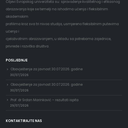
Ciljevi Evropskog univerziteta su: sprovođenje kvalitetnog i efikasnog
obrazovanja koje se temelji na ishodima učenja i fleksibilnim
akademskim
profilima kroz sva tri nivoa studija, usmjereno fleksibilnim putevima
učenja i
cjeloživotnim obrazovanjem, u skladu sa potrebama zajednice,
privrede i razvitka društva.
POSLJEDNJE
Obavještenje za javnost 30.07.2026. godine
30/07/2026
Obavještenje za javnost 30.07.2026. godine
30/07/2026
Prof. dr Srđan Marinković – rezultati ispita
29/07/2026
KONTAKTIRAJTE NAS