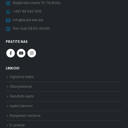
Bijeljinska cesta 72-74, Brčko
+387 49 590 605
info@eubd.edu.ba
Pon-Sub 08.00-19.00h
PRATITE NAS
LINKOVI
Oglasna tabla
Obavjestenja
Rezultati ispita
Ispitni termini
Raspored nastave
E-učenje