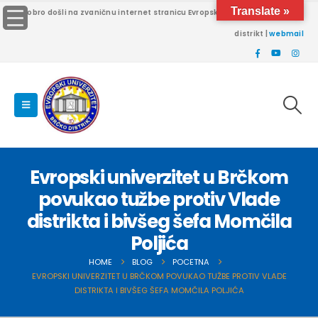
Translate »
Dobro došli na zvaničnu internet stranicu Evropskog univerziteta Brčko
distrikt |
webmail
Evropski univerzitet u Brčkom
povukao tužbe protiv Vlade
distrikta i bivšeg šefa Momčila
Poljića
HOME
BLOG
POCETNA
EVROPSKI UNIVERZITET U BRČKOM POVUKAO TUŽBE PROTIV VLADE
DISTRIKTA I BIVŠEG ŠEFA MOMČILA POLJIĆA