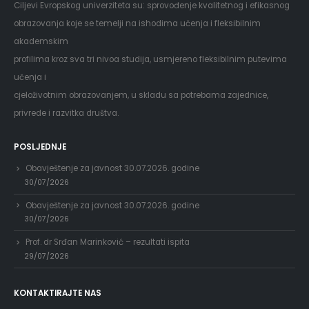
Ciljevi Evropskog univerziteta su: sprovođenje kvalitetnog i efikasnog
obrazovanja koje se temelji na ishodima učenja i fleksibilnim
akademskim
profilima kroz sva tri nivoa studija, usmjereno fleksibilnim putevima
učenja i
cjeloživotnim obrazovanjem, u skladu sa potrebama zajednice,
privrede i razvitka društva.
POSLJEDNJE
Obavještenje za javnost 30.07.2026. godine
30/07/2026
Obavještenje za javnost 30.07.2026. godine
30/07/2026
Prof. dr Srđan Marinković – rezultati ispita
29/07/2026
KONTAKTIRAJTE NAS