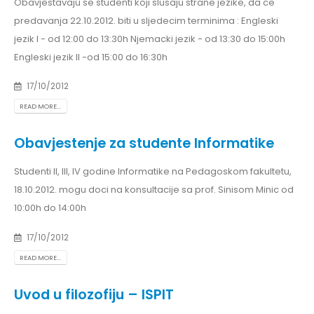
Obavjestavaju se studenti koji slusaju strane jezike, da ce
predavanja 22.10.2012. biti u sljedecim terminima : Engleski
jezik I - od 12:00 do 13:30h Njemacki jezik - od 13:30 do 15:00h
Engleski jezik II -od 15:00 do 16:30h
17/10/2012
READ MORE...
Obavjestenje za studente Informatike
Studenti II, III, IV godine Informatike na Pedagoskom fakultetu,
18.10.2012. mogu doci na konsultacije sa prof. Sinisom Minic od
10:00h do 14:00h
17/10/2012
READ MORE...
Uvod u filozofiju – ISPIT