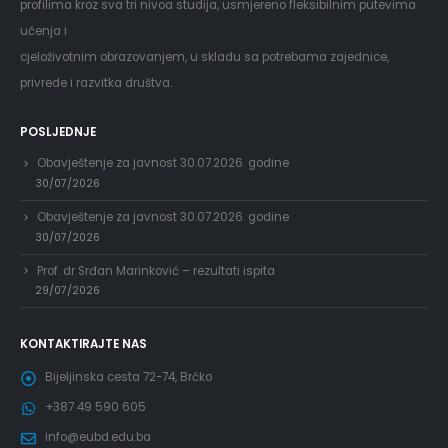
profilima kroz sva tri nivoa studija, usmjereno fleksibilnim putevima
učenja i
cjeloživotnim obrazovanjem, u skladu sa potrebama zajednice,
privrede i razvitka društva.
POSLJEDNJE
Obavještenje za javnost 30.07.2026. godine
30/07/2026
Obavještenje za javnost 30.07.2026. godine
30/07/2026
Prof. dr Srđan Marinković – rezultati ispita
29/07/2026
KONTAKTIRAJTE NAS
Bijeljinska cesta 72-74, Brčko
+387 49 590 605
info@eubd.edu.ba