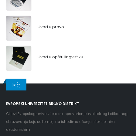
Uvod u pravo
Uvod u opštu lingvistiku
Info
EVROPSKI UNIVERZITET BRČKO DISTRIKT
Ciljevi Evropskog univerziteta su: sprovođenje kvalitetnog i efikasnog
obrazovanja koje se temelji na ishodima učenja i fleksibilnim
akademskim