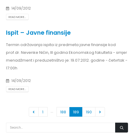
14/09/2012
READ MORE...
Ispit – Javne finansije
Termin održavanja ispita iz predmeta javne finansije kod
prof.dr. Nevenke Nićin, III godina Ekonomskog fakulteta - smjer
menadžment i preduzetništvo je: 19.07.2012. godine - četvrtak -
17:00h
14/09/2012
READ MORE...
…
1
188
189
190