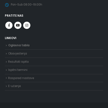
Pon-Sub 08.00-19.00h
PRATITE NAS
LINKOVI
Oglasna tabla
Obavjestenja
Rezultati ispita
Ispitni termini
Raspored nastave
E-učenje