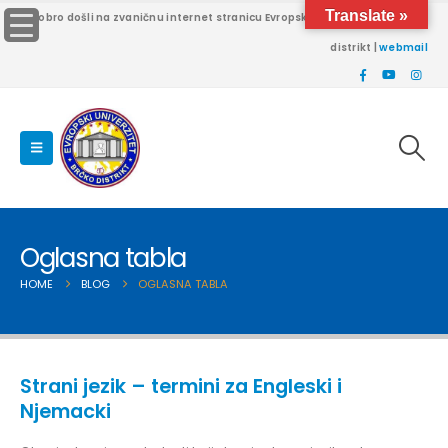
Translate »
Dobro došli na zvaničnu internet stranicu Evropskog univerziteta Brčko
distrikt |
webmail
Oglasna tabla
HOME
BLOG
OGLASNA TABLA
Strani jezik – termini za Engleski i
Njemacki