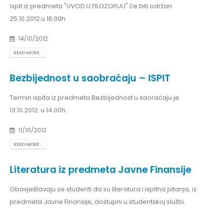
Ispit iz predmeta "UVOD U FILOZOFIJU" će biti održan
25.10.2012.u 16:00h
14/10/2012
READ MORE...
Bezbijednost u saobraćaju – ISPIT
Termin ispita iz predmeta Bezbijednost u saoraćaju je
13.10.2012. u 14:00h.
11/10/2012
READ MORE...
Literatura iz predmeta Javne Finansije
Obavještavaju se studenti da su literatura i ispitna pitanja, iz
predmeta Javne Finansije, dostupni u studentskoj službi.