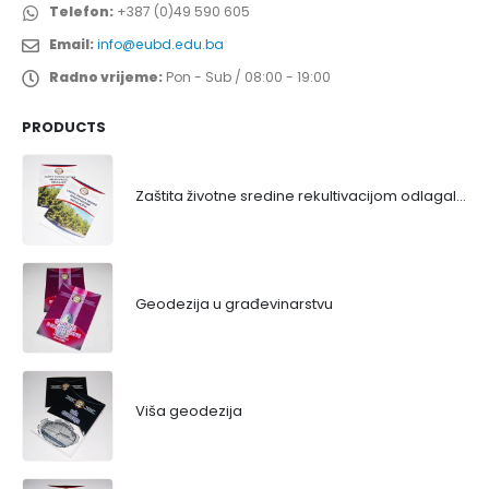
Telefon:
+387 (0)49 590 605
Email:
info@eubd.edu.ba
Radno vrijeme:
Pon - Sub / 08:00 - 19:00
PRODUCTS
Zaštita životne sredine rekultivacijom odlagališta
Geodezija u građevinarstvu
Viša geodezija