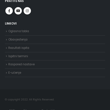
PRATITE NAS
LINKOVI
Oglasna tabla
Obavjestenja
Rezultati ispita
Ispitni termini
Raspored nastave
E-učenje
© copyright 2022. All Rights Reserved.