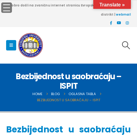
Translate »
Dobro došli na zvaničnu internet stranicu Evropskog univerziteta Brčko
distrikt |
webmail
Bezbijednost u saobraćaju –
ISPIT
HOME
BLOG
OGLASNA TABLA
BEZBIJEDNOST U SAOBRAĆAJU – ISPIT
Bezbijednost u saobraćaju