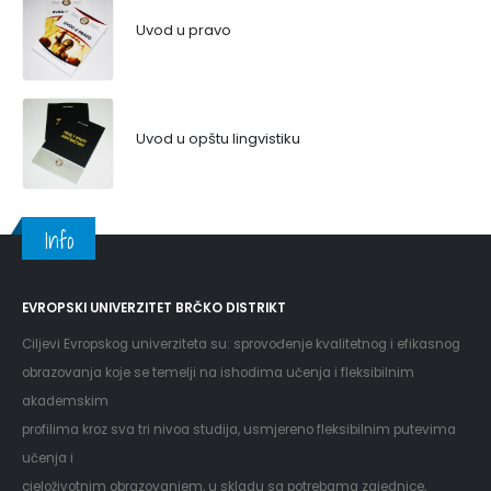
Uvod u pravo
Uvod u opštu lingvistiku
Info
EVROPSKI UNIVERZITET BRČKO DISTRIKT
Ciljevi Evropskog univerziteta su: sprovođenje kvalitetnog i efikasnog
obrazovanja koje se temelji na ishodima učenja i fleksibilnim
akademskim
profilima kroz sva tri nivoa studija, usmjereno fleksibilnim putevima
učenja i
cjeloživotnim obrazovanjem, u skladu sa potrebama zajednice,