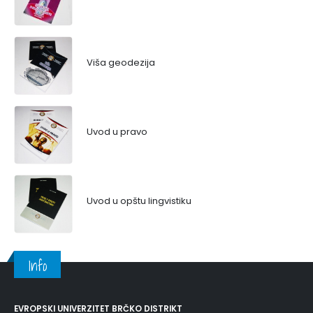
Viša geodezija
Uvod u pravo
Uvod u opštu lingvistiku
Info
EVROPSKI UNIVERZITET BRČKO DISTRIKT