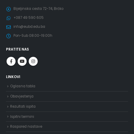
Bijeljinska cesta 72-74, Brčko
+387 49 590 605
info@eubd.edu.ba
Pon-Sub 08.00-19.00h
PRATITE NAS
LINKOVI
Oglasna tabla
Obavjestenja
Rezultati ispita
Ispitni termini
Raspored nastave