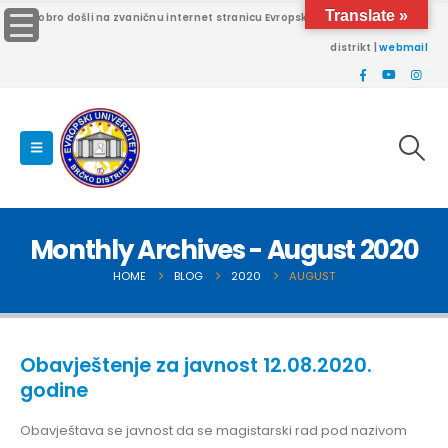
Translate »
Dobro došli na zvaničnu internet stranicu Evropskog univerziteta Brčko
distrikt |
webmail
Monthly Archives - August 2020
HOME
BLOG
2020
AUGUST
Obavještenje za javnost 12.08.2020.
godine
Obavještava se javnost da se magistarski rad pod nazivom