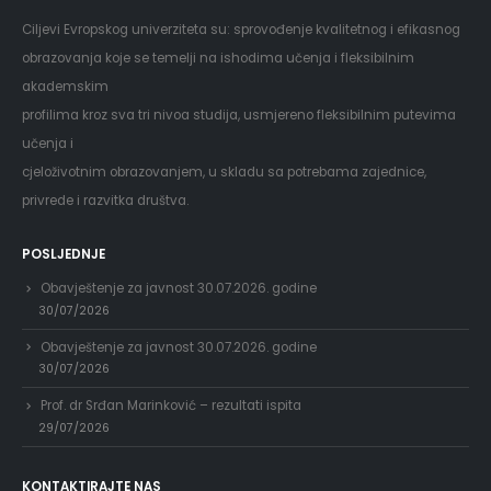
Ciljevi Evropskog univerziteta su: sprovođenje kvalitetnog i efikasnog
obrazovanja koje se temelji na ishodima učenja i fleksibilnim
akademskim
profilima kroz sva tri nivoa studija, usmjereno fleksibilnim putevima
učenja i
cjeloživotnim obrazovanjem, u skladu sa potrebama zajednice,
privrede i razvitka društva.
POSLJEDNJE
Obavještenje za javnost 30.07.2026. godine
30/07/2026
Obavještenje za javnost 30.07.2026. godine
30/07/2026
Prof. dr Srđan Marinković – rezultati ispita
29/07/2026
KONTAKTIRAJTE NAS