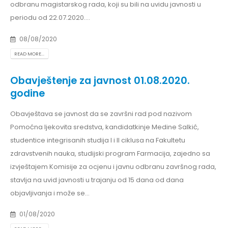
odbranu magistarskog rada, koji su bili na uvidu javnosti u
periodu od 22.07.2020....
08/08/2020
READ MORE...
Obavještenje za javnost 01.08.2020.
godine
Obavještava se javnost da se završni rad pod nazivom
Pomoćna ljekovita sredstva, kandidatkinje Medine Salkić,
studentice integrisanih studija I i II ciklusa na Fakultetu
zdravstvenih nauka, studijski program Farmacija, zajedno sa
izvještajem Komisije za ocjenu i javnu odbranu završnog rada,
stavlja na uvid javnosti u trajanju od 15 dana od dana
objavljivanja i može se...
01/08/2020