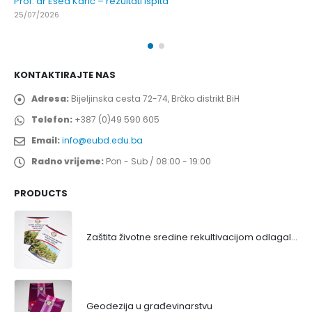
Prof. dr Esed Karić – rezultati ispita
25/07/2026
KONTAKTIRAJTE NAS
Adresa:
Bijeljinska cesta 72-74, Brčko distrikt BiH
Telefon:
+387 (0)49 590 605
Email:
info@eubd.edu.ba
Radno vrijeme:
Pon - Sub / 08:00 - 19:00
PRODUCTS
Zaštita životne sredine rekultivacijom odlagališta
Geodezija u građevinarstvu