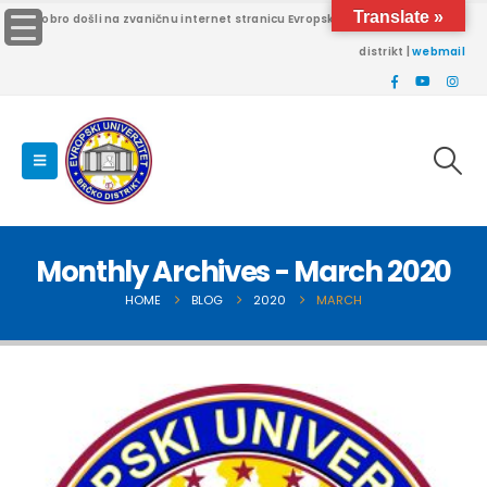
Translate »
Dobro došli na zvaničnu internet stranicu Evropskog univerziteta Brčko
distrikt |
webmail
Monthly Archives - March 2020
HOME
BLOG
2020
MARCH