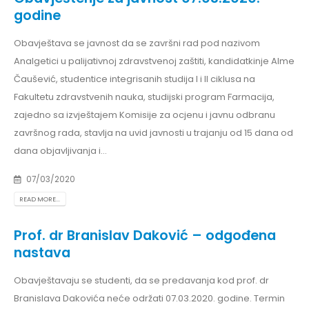
godine
Obavještava se javnost da se završni rad pod nazivom
Analgetici u palijativnoj zdravstvenoj zaštiti, kandidatkinje Alme
Čaušević, studentice integrisanih studija I i II ciklusa na
Fakultetu zdravstvenih nauka, studijski program Farmacija,
zajedno sa izvještajem Komisije za ocjenu i javnu odbranu
završnog rada, stavlja na uvid javnosti u trajanju od 15 dana od
dana objavljivanja i...
07/03/2020
READ MORE...
Prof. dr Branislav Daković – odgođena
nastava
Obavještavaju se studenti, da se predavanja kod prof. dr
Branislava Dakovića neće održati 07.03.2020. godine. Termin