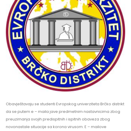
Obavještavaju se studenti Evropskog univerziteta Brčko distrikt
da se putem e – maila jave predmetnim nastavnicima zbog
preuzimanja svojih predispitnih i ispitnih obaveza zbog
novonastale situacije sa korona virusom. E – mailove