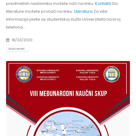
predmetnih nastavnika možete naći na linku:
Kontakti
Dio
literature možete pronaći na linku:
Literatura
Za više
informacija javite se studentskoj službi Univerziteta na broj
telefona...
18/03/2020
READ MORE...