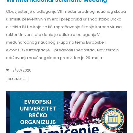
Obavještenje o odlaganju VIII međunarodnog naučnog skupa
u smislu preventivnih mjera i preporuka Kriznog štaba Brčko
distrikta BiH, a koje se tiču sprečavanja širenja korona virusa,
rektor Univerziteta donio je odluku o odlaganju VIII
međunarodnog naučnog skupa na temu Evropske i
evroazijske integracije – prednosti i nedostaci. Novi termin
održavanja naučnog skupa predviđen je 29. maja...
12/03/2020
READ MORE...