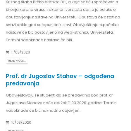
Kriznog štaba Brčko distrikta BiH, a koje se tiču sprečavanja
širenja korona virusa, rektor Univerziteta donio je odluku o
obustavljanju nastave na Univerzitetu. Obustava će ostati na
snazi dokle god su ispunjeni uslovi. Obavještenje o početku
nastave će biti postavljeno na web-stranicu Univerziteta.
Termini nadoknade nastave će biti...
11/03/2020
READ MORE...
Prof. dr Jugoslav Stahov – odgođena
predavanja
Obavještavaju se studenti da se predavanja kod prof. dr
Jugoslava Stahova neće održati 11.03.2020. godine. Termin
nadoknade će biti naknadno objavljen.
10/03/2020
READ MORE...