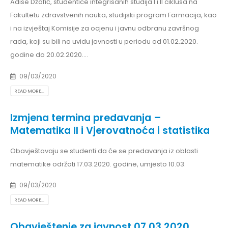
Adise Džafić, studentice integrisanih studija I i II ciklusa na
Fakultetu zdravstvenih nauka, studijski program Farmacija, kao
i na izvještaj Komisije za ocjenu i javnu odbranu završnog
rada, koji su bili na uvidu javnosti u periodu od 01.02.2020.
godine do 20.02.2020....
09/03/2020
READ MORE...
Izmjena termina predavanja –
Matematika II i Vjerovatnoća i statistika
Obavještavaju se studenti da će se predavanja iz oblasti
matematike održati 17.03.2020. godine, umjesto 10.03.
09/03/2020
READ MORE...
Obavještenje za javnost 07.03.2020.