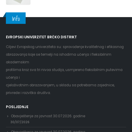
Info
EVROPSKI UNIVERZITET BRČKO DISTRIKT
Ciljevi Evropskog univerziteta su: sprovođenje kvalitetnog i efikasnog
obrazovanja koje se temelji na ishodima učenja i fleksibilnim
akademskim
profilima kroz sva tri nivoa studija, usmjereno fleksibilnim putevima
učenja i
cjeloživotnim obrazovanjem, u skladu sa potrebama zajednice,
privrede i razvitka društva.
POSLJEDNJE
Obavještenje za javnost 30.07.2026. godine
30/07/2026