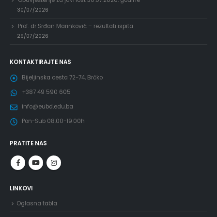
Obavještenje za javnost 30.07.2026. godine
30/07/2026
Prof. dr Srđan Marinković – rezultati ispita
29/07/2026
KONTAKTIRAJTE NAS
Bijeljinska cesta 72-74, Brčko
+387 49 590 605
info@eubd.edu.ba
Pon-Sub 08.00-19.00h
PRATITE NAS
LINKOVI
Oglasna tabla